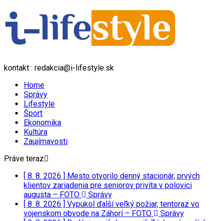
kontakt : redakcia@i-lifestyle.sk
Home
Správy
Lifestyle
Šport
Ekonomika
Kultúra
Zaujímavosti
Práve teraz
[ 8. 8. 2026 ]
Mesto otvorilo denný stacionár, prvých
klientov zariadenia pre seniorov privíta v polovici
augusta – FOTO
Správy
[ 8. 8. 2026 ]
Vypukol ďalší veľký požiar, tentoraz vo
vojenskom obvode na Záhorí – FOTO
Správy