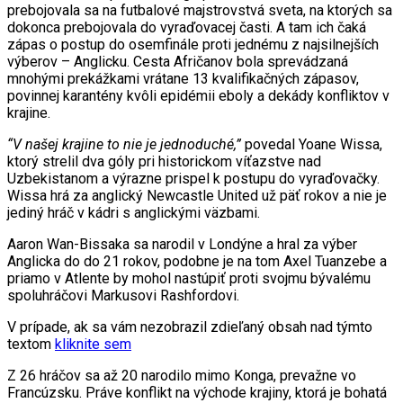
prebojovala sa na futbalové majstrovstvá sveta, na ktorých sa
dokonca prebojovala do vyraďovacej časti. A tam ich čaká
zápas o postup do osemfinále proti jednému z najsilnejších
výberov – Anglicku. Cesta Afričanov bola sprevádzaná
mnohými prekážkami vrátane 13 kvalifikačných zápasov,
povinnej karantény kvôli epidémii eboly a dekády konfliktov v
krajine.
“V našej krajine to nie je jednoduché,”
povedal Yoane Wissa,
ktorý strelil dva góly pri historickom víťazstve nad
Uzbekistanom a výrazne prispel k postupu do vyraďovačky.
Wissa hrá za anglický Newcastle United už päť rokov a nie je
jediný hráč v kádri s anglickými väzbami.
Aaron Wan-Bissaka sa narodil v Londýne a hral za výber
Anglicka do do 21 rokov, podobne je na tom Axel Tuanzebe a
priamo v Atlente by mohol nastúpiť proti svojmu bývalému
spoluhráčovi Markusovi Rashfordovi.
V prípade, ak sa vám nezobrazil zdieľaný obsah nad týmto
textom
kliknite sem
Z 26 hráčov sa až 20 narodilo mimo Konga, prevažne vo
Francúzsku. Práve konflikt na východe krajiny, ktorá je bohatá