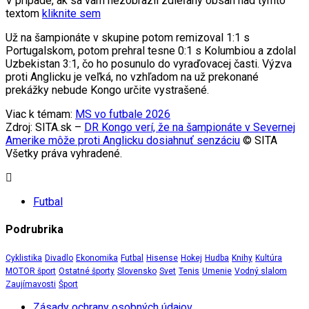
V prípade, ak sa vám nezobrazil zdieľaný obsah nad týmto
textom
kliknite sem
Už na šampionáte v skupine potom remizoval 1:1 s
Portugalskom, potom prehral tesne 0:1 s Kolumbiou a zdolal
Uzbekistan 3:1, čo ho posunulo do vyraďovacej časti. Výzva
proti Anglicku je veľká, no vzhľadom na už prekonané
prekážky nebude Kongo určite vystrašené.
Viac k témam:
MS vo futbale 2026
Zdroj: SITA.sk –
DR Kongo verí, že na šampionáte v Severnej
Amerike môže proti Anglicku dosiahnuť senzáciu
© SITA
Všetky práva vyhradené.
Futbal
Podrubrika
Cyklistika
Divadlo
Ekonomika
Futbal
Hisense
Hokej
Hudba
Knihy
Kultúra
MOTOR šport
Ostatné športy
Slovensko
Svet
Tenis
Umenie
Vodný slalom
Zaujímavosti
Šport
Zásady ochrany osobných údajov