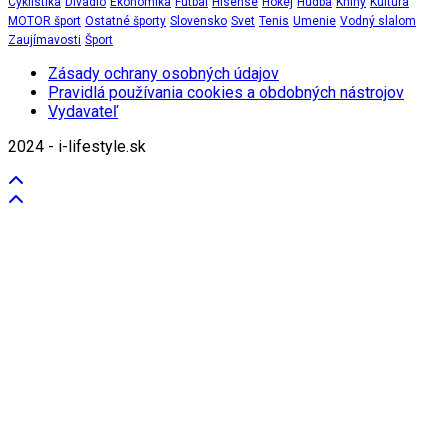
Cyklistika
Divadlo
Ekonomika
Futbal
Hisense
Hokej
Hudba
Knihy
Kultúra
MOTOR šport
Ostatné športy
Slovensko
Svet
Tenis
Umenie
Vodný slalom
Zaujímavosti
Šport
Zásady ochrany osobných údajov
Pravidlá používania cookies a obdobných nástrojov
Vydavateľ
2024 - i-lifestyle.sk