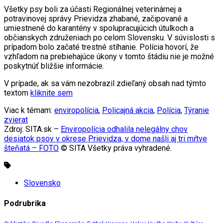
Všetky psy boli za účasti Regionálnej veterinárnej a
potravinovej správy Prievidza zhabané, začipované a
umiestnené do karantény v spolupracujúcich útulkoch a
občianskych združeniach po celom Slovensku. V súvislosti s
prípadom bolo začaté trestné stíhanie. Polícia hovorí, že
vzhľadom na prebiehajúce úkony v tomto štádiu nie je možné
poskytnúť bližšie informácie.
V prípade, ak sa vám nezobrazil zdieľaný obsah nad týmto
textom
kliknite sem
Viac k témam:
enviropolícia
,
Policajná akcia
,
Polícia
,
Týranie
zvierat
Zdroj: SITA.sk –
Enviropolícia odhalila nelegálny chov
desiatok psov v okrese Prievidza, v dome našli aj tri mŕtve
šteňatá – FOTO
© SITA Všetky práva vyhradené.
Slovensko
Podrubrika