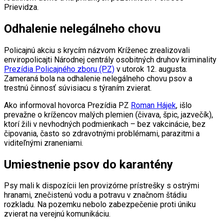
Prievidza.
Odhalenie nelegálneho chovu
Policajnú akciu s krycím názvom Kríženec zrealizovali
enviropolicajti Národnej centrály osobitných druhov kriminality
Prezídia Policajného zboru (PZ)
v utorok 12. augusta.
Zameraná bola na odhalenie nelegálneho chovu psov a
trestnú činnosť súvisiacu s týraním zvierat.
Ako informoval hovorca Prezídia PZ
Roman Hájek
, išlo
prevažne o krížencov malých plemien (čivava, špic, jazvečík),
ktorí žili v nevhodných podmienkach – bez vakcinácie, bez
čipovania, často so zdravotnými problémami, parazitmi a
viditeľnými zraneniami.
Umiestnenie psov do karantény
Psy mali k dispozícii len provizórne prístrešky s ostrými
hranami, znečistenú vodu a potravu v značnom štádiu
rozkladu. Na pozemku nebolo zabezpečenie proti úniku
zvierat na verejnú komunikáciu.