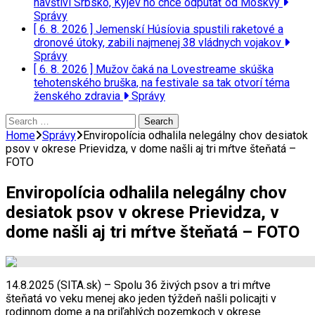
navštívi Srbsko, Kyjev ho chce odpútať od Moskvy
Správy
[ 6. 8. 2026 ]
Jemenskí Húsíovia spustili raketové a
dronové útoky, zabili najmenej 38 vládnych vojakov
Správy
[ 6. 8. 2026 ]
Mužov čaká na Lovestreame skúška
tehotenského bruška, na festivale sa tak otvorí téma
ženského zdravia
Správy
Search
for:
Home
Správy
Enviropolícia odhalila nelegálny chov desiatok
psov v okrese Prievidza, v dome našli aj tri mŕtve šteňatá –
FOTO
Enviropolícia odhalila nelegálny chov
desiatok psov v okrese Prievidza, v
dome našli aj tri mŕtve šteňatá – FOTO
14.8.2025 (SITA.sk) – Spolu 36 živých psov a tri mŕtve
šteňatá vo veku menej ako jeden týždeň našli policajti v
rodinnom dome a na priľahlých pozemkoch v okrese