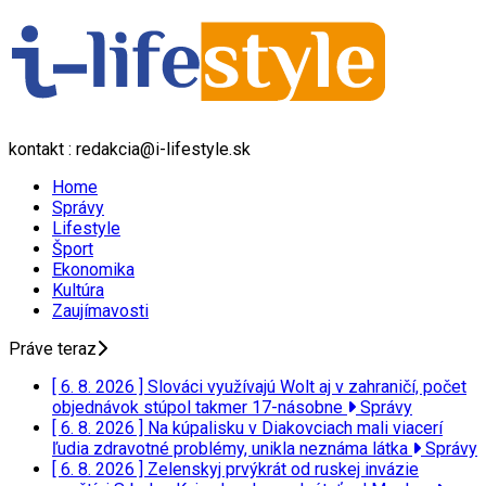
kontakt : redakcia@i-lifestyle.sk
Home
Správy
Lifestyle
Šport
Ekonomika
Kultúra
Zaujímavosti
Práve teraz
[ 6. 8. 2026 ]
Slováci využívajú Wolt aj v zahraničí, počet
objednávok stúpol takmer 17-násobne
Správy
[ 6. 8. 2026 ]
Na kúpalisku v Diakovciach mali viacerí
ľudia zdravotné problémy, unikla neznáma látka
Správy
[ 6. 8. 2026 ]
Zelenskyj prvýkrát od ruskej invázie