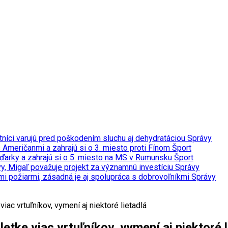
tníci varujú pred poškodením sluchu aj dehydratáciou
Správy
 s Američanmi a zahrajú si o 3. miesto proti Fínom
Šport
ďarky a zahrajú si o 5. miesto na MS v Rumunsku
Šport
y, Migaľ považuje projekt za významnú investíciu
Správy
ými požiarmi, zásadná je aj spolupráca s dobrovoľníkmi
Správy
iac vrtuľníkov, vymení aj niektoré lietadlá
etke viac vrtuľníkov, vymení aj niektoré l