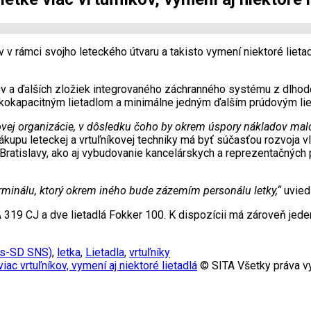
v v rámci svojho leteckého útvaru a takisto vymení niektoré liet
v a ďalších zložiek integrovaného záchranného systému z dlhodobé
kokapacitným lietadlom a minimálne jedným ďalším prúdovým lie
bovej organizácie, v dôsledku čoho by okrem úspory nákladov malo 
kupu leteckej a vrtuľníkovej techniky má byť súčasťou rozvoja vl
o Bratislavy, ako aj vybudovanie kancelárskych a reprezentačných 
erminálu, ktorý okrem iného bude zázemím personálu letky,“
uviedl
 319 CJ a dve lietadlá Fokker 100. K dispozícii má zároveň jeden
as-SD SNS)
,
letka
,
Lietadla
,
vrtuľníky
ac vrtuľníkov, vymení aj niektoré lietadlá
© SITA Všetky práva v