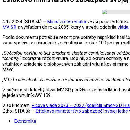
4.12.2024 (SITA.sk) –
Ministerstvo vnútra
zvýši počet vrtuľníko
MV SR
s výhľadom do roku 2035, ktorý v stredu odobrila
vláda
.
Podľa dokumentu potrebuje rezort pre potreby napríklad hasičo
zase spočíva v nahradení dvoch strojov Fokker 100 jedným veľ
„Súčasťou návrhu je tiež zriadenie vlastnej certifikovanej údrž
techniky,“
zdôraznil rezort vnútra. Doplnil, že okrem obmeny a ná
vrtuľníkov, zriadenie dislokovaných základní vrtuľníkov aj mim
stave.
„V tejto súvislosti sa uvažuje o vybudovaní nového vládneho t
V súčasnosti letecký útvar MV SR používa dve lietadlá Airbus A
je jeden vrtuľník AW 189.
Viac k témam:
Ficova vláda 2023 – 2027 (koalícia Smer-SD Hl
Zdroj: SITA.sk –
Eštokovo ministerstvo zabezpečí svojej letke vi
Ekonomika