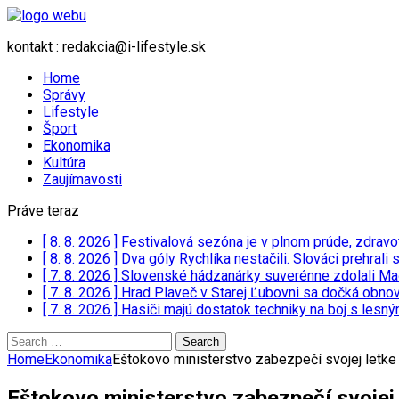
kontakt : redakcia@i-lifestyle.sk
Home
Správy
Lifestyle
Šport
Ekonomika
Kultúra
Zaujímavosti
Práve teraz
[ 8. 8. 2026 ]
Festivalová sezóna je v plnom prúde, zdravo
[ 8. 8. 2026 ]
Dva góly Rychlíka nestačili. Slováci prehrali
[ 7. 8. 2026 ]
Slovenské hádzanárky suverénne zdolali Ma
[ 7. 8. 2026 ]
Hrad Plaveč v Starej Ľubovni sa dočká obnov
[ 7. 8. 2026 ]
Hasiči majú dostatok techniky na boj s lesn
Search
for:
Home
Ekonomika
Eštokovo ministerstvo zabezpečí svojej letke v
Eštokovo ministerstvo zabezpečí svojej l