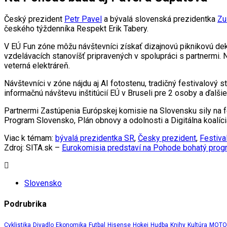
Český prezident
Petr Pavel
a bývalá slovenská prezidentka
Zu
českého týždenníka Respekt Erik Tabery.
V EÚ Fun zóne môžu návštevníci získať dizajnovú piknikovú deku 
vzdelávacích stanovíšť pripravených v spolupráci s partnermi.
veterná elektráreň.
Návštevníci v zóne nájdu aj AI fotostenu, tradičný festivalový s
informačnú návštevu inštitúcií EÚ v Bruseli pre 2 osoby a ďalši
Partnermi Zastúpenia Európskej komisie na Slovensku sily na
Program Slovensko, Plán obnovy a odolnosti a Digitálna koalíci
Viac k témam:
bývalá prezidentka SR
,
Česky prezident
,
Festiva
Zdroj: SITA.sk –
Eurokomisia predstaví na Pohode bohatý program
Slovensko
Podrubrika
Cyklistika
Divadlo
Ekonomika
Futbal
Hisense
Hokej
Hudba
Knihy
Kultúra
MOTOR