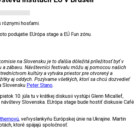
s rôznymi hosťami.
oto podujatie EUrópa stage a EÚ Fun zónu.
isie na Slovensku je to ďalšia dôležitá príležitosť byť v
u a zábavu. Návštevníci festivalu môžu aj pomocou našich
tredníctvom kultúry a vytvára priestor pre otvorený a
zážitky aj oddych. Pozývame všetkých, ktorí sa chcú dozvedieť
na Slovensku
Peter Stano
.
ok 10. júla tu v krátkej diskusii vystúpi Glenn Micallef,
ej návštevy Slovenska. EUrópa stage bude hostiť diskusie Café
athernovú
, veľvyslankyňu Európskej únie na Ukrajine. Martin
tách, ktoré spájajú spoločnosť.