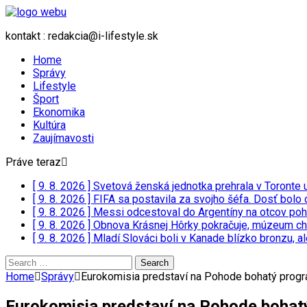
kontakt : redakcia@i-lifestyle.sk
Home
Správy
Lifestyle
Šport
Ekonomika
Kultúra
Zaujímavosti
Práve teraz
[ 9. 8. 2026 ]
Svetová ženská jednotka prehrala v Toronte
[ 9. 8. 2026 ]
FIFA sa postavila za svojho šéfa. Dosť bolo o
[ 9. 8. 2026 ]
Messi odcestoval do Argentíny na otcov poh
[ 9. 8. 2026 ]
Obnova Krásnej Hôrky pokračuje, múzeum ch
[ 9. 8. 2026 ]
Mladí Slováci boli v Kanade blízko bronzu, a
Search
for:
Home
Správy
Eurokomisia predstaví na Pohode bohatý program
Eurokomisia predstaví na Pohode bohatý 