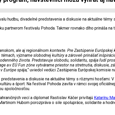
valu hudbu, divadelné predstavenia a diskusie na aktuálne témy 
u partnerom festivalu Pohoda. Takmer rovnako dlho prináša na t
nskom, ale aj regionálnom kontexte. Pre Zastúpenie Európskej kom
 témach, význame slobodnej kultúry a zároveň prinášať inšpiráci
odenného života. Predstavuje slobodu, solidaritu, spája ľudí pros
tage a v EÚ Fun zóne vytvárame priestor na stretnutia, diskusie, 
 v Európe spája,
“ uviedol vedúci Zastúpenia Európskej komisie 
redstavenia a diskusie na aktuálne témy s rôznymi hosťami. V piat
túru a šport. Na festival Pohoda zavíta v rámci svojej oficiáln
nou spoločnosťou.
zahraničných vecí a diplomat Rastislav Káčer privítajú
Katarínu M
artinom Hubom porozpráva o sile spolupráce, solidarite a hodno