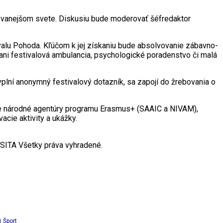
zovanejšom svete. Diskusiu bude moderovať šéfredaktor
tivalu Pohoda. Kľúčom k jej získaniu bude absolvovanie zábavno-
 ani festivalová ambulancia, psychologické poradenstvo či malá
 vyplní anonymný festivalový dotazník, sa zapojí do žrebovania o
obe národné agentúry programu Erasmus+ (SAAIC a NIVAM),
acie aktivity a ukážky.
SITA Všetky práva vyhradené.
i
Šport