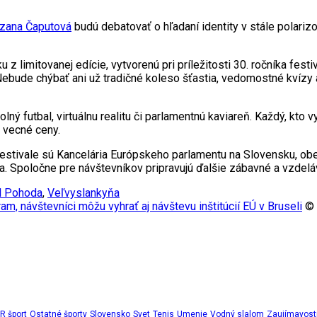
zana Čaputová
budú debatovať o hľadaní identity v stále polari
z limitovanej edície, vytvorenú pri príležitosti 30. ročníka fes
 Nebude chýbať ani už tradičné koleso šťastia, vedomostné kvízy
tolný futbal, virtuálnu realitu či parlamentnú kaviareň. Každý, kto
e vecné ceny.
 festivale sú Kancelária Európskeho parlamentu na Slovensku, 
a. Spoločne pre návštevníkov pripravujú ďalšie zábavné a vzdeláv
l Pohoda
,
Veľvyslankyňa
, návštevníci môžu vyhrať aj návštevu inštitúcií EÚ v Bruseli
© 
 šport
Ostatné športy
Slovensko
Svet
Tenis
Umenie
Vodný slalom
Zaujímavost