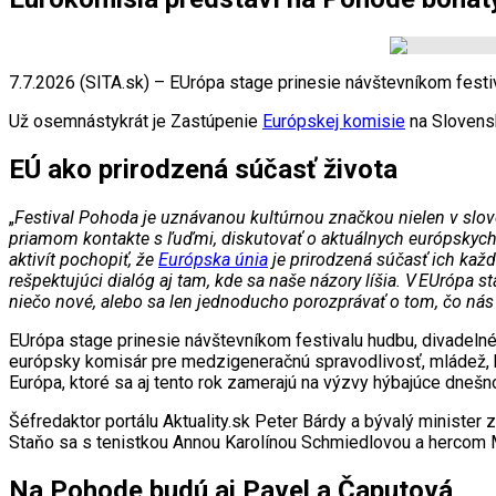
7.7.2026 (SITA.sk) – EUrópa stage prinesie návštevníkom festi
Už osemnástykrát je Zastúpenie
Európskej komisie
na Slovensk
EÚ ako prirodzená súčasť života
„
Festival Pohoda je uznávanou kultúrnou značkou nielen v slove
priamom kontakte s ľuďmi, diskutovať o aktuálnych európskych
aktivít pochopiť, že
Európska únia
je prirodzená súčasť ich každ
rešpektujúci dialóg aj tam, kde sa naše názory líšia. V EUrópa s
niečo nové, alebo sa len jednoducho porozprávať o tom, čo nás
EUrópa stage prinesie návštevníkom festivalu hudbu, divadelné p
európsky komisár pre medzigeneračnú spravodlivosť, mládež, kul
Európa, ktoré sa aj tento rok zamerajú na výzvy hýbajúce dneš
Šéfredaktor portálu Aktuality.sk Peter Bárdy a bývalý minister 
Staňo sa s tenistkou Annou Karolínou Schmiedlovou a hercom M
Na Pohode budú aj Pavel a Čaputová