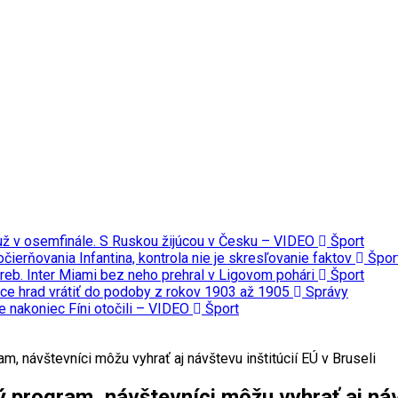
 už v osemfinále. S Ruskou žijúcou v Česku – VIDEO
Šport
čierňovania Infantina, kontrola nie je skresľovanie faktov
Špor
reb. Inter Miami bez neho prehral v Ligovom pohári
Šport
ce hrad vrátiť do podoby z rokov 1903 až 1905
Správy
le nakoniec Fíni otočili – VIDEO
Šport
, návštevníci môžu vyhrať aj návštevu inštitúcií EÚ v Bruseli
program, návštevníci môžu vyhrať aj návš