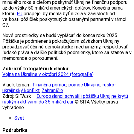
minulého roka s cieľom poskytnúť Ukrajine finančnú podporu
až do výšky 50 miliárd amerických dolárov. Konečná suma,
ktorou
EÚ
prispeje, by mohla byť nižšia v závislosti od
veľkosti pôžičiek poskytnutých ostatnými partnermi v rámci
G7.
Nové prostriedky sa budú vyplácať do konca roku 2025.
Pôžička je podmienená pokračujúcim záväzkom Ukrajiny
presadzovať účinné demokratické mechanizmy, rešpektovať
ľudské práva a ďalšie politické podmienky, ktoré sa stanovia v
memorande o porozumení.
Zobraziť fotogalériu k článku:
Vojna na Ukrajine v októbri 2024 (fotografie)
Viac k témam:
Finančná pomoc
,
pomoc Ukrajine
,
rusko-
ukrajinský konflikt
,
Zahraničie
Zdroj: SITA.sk –
Europoslanci schválili pôžičku Ukrajine krytú
ruskými aktívami do 35 miliárd eur
© SITA Všetky práva
vyhradené.
Svet
Podrubrika