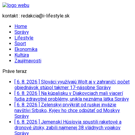
kontakt : redakcia@i-lifestyle.sk
Home
Správy
Lifestyle
Šport
Ekonomika
Kultúra
Zaujímavosti
Práve teraz
[ 6. 8. 2026 ]
Slováci využívajú Wolt aj v zahraničí, počet
objednávok stúpol takmer 17-násobne
Správy
[ 6. 8. 2026 ]
Na kúpalisku v Diakovciach mali viacerí
ľudia zdravotné problémy, unikla neznáma látka
Správy
[ 6. 8. 2026 ]
Zelenskyj prvýkrát od ruskej invázie
navštívi Srbsko, Kyjev ho chce odpútať od Moskvy
Správy
[ 6. 8. 2026 ]
Jemenskí Húsíovia spustili raketové a
dronové útoky, zabili najmenej 38 vládnych vojakov
Správy