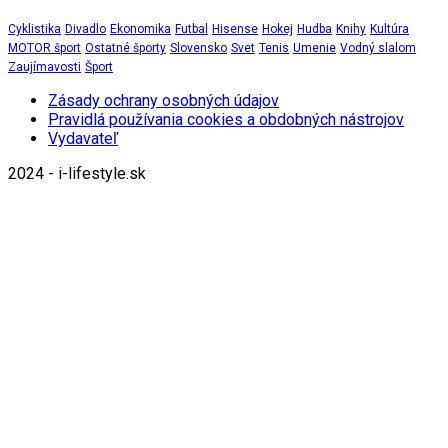
Cyklistika
Divadlo
Ekonomika
Futbal
Hisense
Hokej
Hudba
Knihy
Kultúra
MOTOR šport
Ostatné športy
Slovensko
Svet
Tenis
Umenie
Vodný slalom
Zaujímavosti
Šport
Zásady ochrany osobných údajov
Pravidlá používania cookies a obdobných nástrojov
Vydavateľ
2024 - i-lifestyle.sk