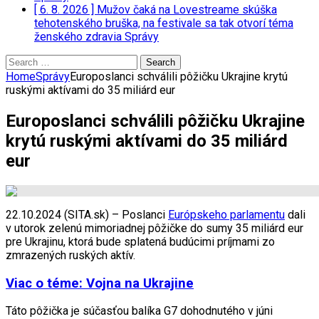
[ 6. 8. 2026 ]
Mužov čaká na Lovestreame skúška
tehotenského bruška, na festivale sa tak otvorí téma
ženského zdravia
Správy
Search
for:
Home
Správy
Europoslanci schválili pôžičku Ukrajine krytú
ruskými aktívami do 35 miliárd eur
Europoslanci schválili pôžičku Ukrajine
krytú ruskými aktívami do 35 miliárd
eur
22.10.2024 (SITA.sk) – Poslanci
Európskeho parlamentu
dali
v utorok zelenú mimoriadnej pôžičke do sumy 35 miliárd eur
pre Ukrajinu, ktorá bude splatená budúcimi príjmami zo
zmrazených ruských aktív.
Viac o téme: Vojna na Ukrajine
Táto pôžička je súčasťou balíka G7 dohodnutého v júni