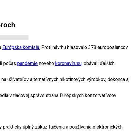
éroch
la
Európska komisia.
Proti návrhu hlasovalo 378 europoslancov,
ili počas
pandémie
nového
koronavírusu,
obávali ďalších
 na užívateľov alternatívnych nikotínových výrobkov, dokonca aj
edla v tlačovej správe strana Európskych konzervatívcov
y prakticky úplný zákaz fajčenia a používania elektronických