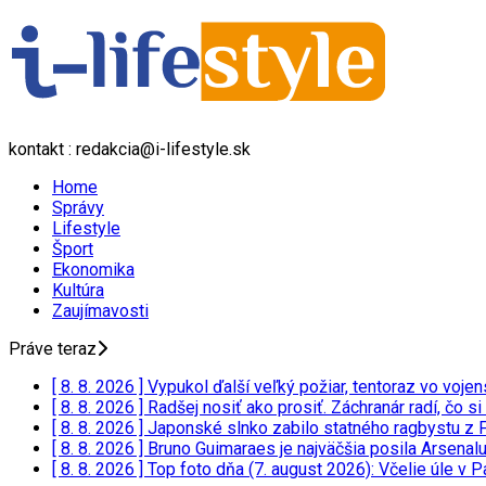
kontakt : redakcia@i-lifestyle.sk
Home
Správy
Lifestyle
Šport
Ekonomika
Kultúra
Zaujímavosti
Práve teraz
[ 8. 8. 2026 ]
Vypukol ďalší veľký požiar, tentoraz vo vo
[ 8. 8. 2026 ]
Radšej nosiť ako prosiť. Záchranár radí, čo si
[ 8. 8. 2026 ]
Japonské slnko zabilo statného ragbystu z 
[ 8. 8. 2026 ]
Bruno Guimaraes je najväčšia posila Arsenal
[ 8. 8. 2026 ]
Top foto dňa (7. august 2026): Včelie úle v 