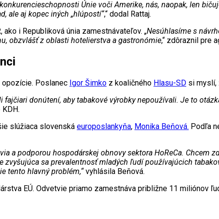
konkurencieschopnosti Únie voči Amerike, nás, naopak, len bičuje
d, ale aj kopec iných „hlúpostí“
,“ dodal Rattaj.
, ako i Republiková únia zamestnávateľov. „
Nesúhlasíme s návrho
 obzvlášť z oblasti hotelierstva a gastronómie
,“ zdôraznil pre 
nci
 i opozície. Poslanec
Igor Šimko
z koaličného
Hlasu-SD
si myslí,
li fajčiari donútení, aby tabakové výrobky nepoužívali. Je to otá
 KDH.
hšie slúžiaca slovenská
europoslankyňa
,
Monika Beňová.
Podľa nej
ia a podporou hospodárskej obnovy sektora HoReCa. Chcem zdôrazni
 zvyšujúca sa prevalentnosť mladých ľudí používajúcich tabakové
šie tento hlavný problém,“
vyhlásila Beňová.
tva EÚ. Odvetvie priamo zamestnáva približne 11 miliónov ľudí.