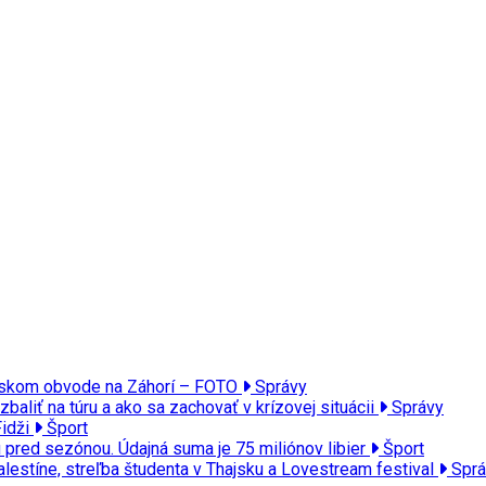
jenskom obvode na Záhorí – FOTO
Správy
 zbaliť na túru a ako sa zachovať v krízovej situácii
Správy
Fidži
Šport
u pred sezónou. Údajná suma je 75 miliónov libier
Šport
Palestíne, streľba študenta v Thajsku a Lovestream festival
Sprá