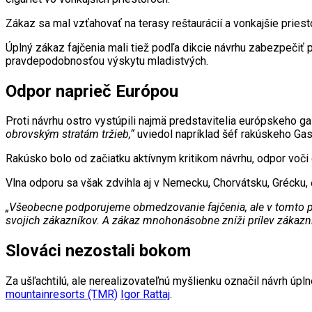
Zákaz sa mal vzťahovať na terasy reštaurácií a vonkajšie pries
Úplný zákaz fajčenia mali tiež podľa dikcie návrhu zabezpečiť 
pravdepodobnosťou výskytu mladistvých.
Odpor naprieč Európou
Proti návrhu ostro vystúpili najmä predstavitelia európskeho gas
obrovským stratám tržieb,“
uviedol napríklad šéf rakúskeho Gas
Rakúsko bolo od začiatku aktívnym kritikom návrhu, odpor voči
Vlna odporu sa však zdvihla aj v Nemecku, Chorvátsku, Grécku, č
„Všeobecne podporujeme obmedzovanie fajčenia, ale v tomto prí
svojich zákazníkov. A zákaz mnohonásobne zníži prílev zákazní
Slováci nezostali bokom
Za ušľachtilú, ale nerealizovateľnú myšlienku označil návrh úp
mountainresorts (TMR)
Igor Rattaj
.