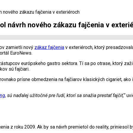
 nového zákazu fajčenia v exteriéroch
l návrh nového zákazu fajčenia v exteri
ov zamietli nový
zákaz fajčenia
v exteriéroch, ktorý presadzova
portál EuroNews.
zástupcov európskeho gastro sektora. Tí sa po otrase, ktorý zaž
v sú fajčiari.
rovnako prísne obmedzenia na fajčiarov klasických cigariet, ako i
ing
, sú naďalej užitočné pre ľudí, ktorí sa snažia prestať fajčiť,“
uvi
nia z roku 2009. Ak by sa návrh premietol do reality, priniesol b