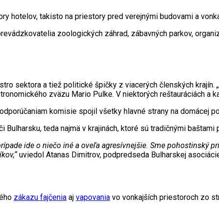
tory hotelov, takisto na priestory pred verejnými budovami a von
prevádzkovatelia zoologických záhrad, zábavných parkov, organizá
tro sektora a tiež politické špičky z viacerých členských krajín.
„
tronomického zväzu Mario Pulke. V niektorých reštauráciách a ka
 odporúčaniam komisie spojil všetky hlavné strany na domácej po
i Bulharsku, teda najmä v krajinách, ktoré sú tradičnými baštami 
pade ide o niečo iné a oveľa agresívnejšie. Sme pohostinský pri
kov,“
uviedol Atanas Dimitrov, podpredseda Bulharskej asociácie 
lného
zákazu fajčenia
aj
vapovania
vo vonkajších priestoroch zo s