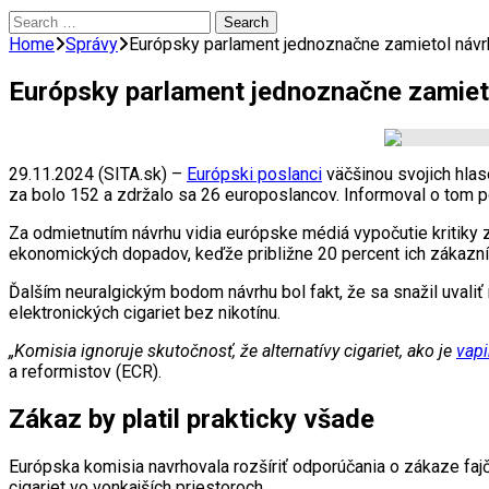
Search
for:
Home
Správy
Európsky parlament jednoznačne zamietol návrh
Európsky parlament jednoznačne zamieto
29.11.2024 (SITA.sk) –
Európski poslanci
väčšinou svojich hlas
za bolo 152 a zdržalo sa 26 europoslancov. Informoval o tom 
Za odmietnutím návrhu vidia európske médiá vypočutie kritiky 
ekonomických dopadov, keďže približne 20 percent ich zákazníko
Ďalším neuralgickým bodom návrhu bol fakt, že sa snažil uvaliť 
elektronických cigariet bez nikotínu.
„Komisia ignoruje skutočnosť, že alternatívy cigariet, ako je
vap
a reformistov (ECR).
Zákaz by platil prakticky všade
Európska komisia navrhovala rozšíriť odporúčania o zákaze fajče
cigariet vo vonkajších priestoroch.