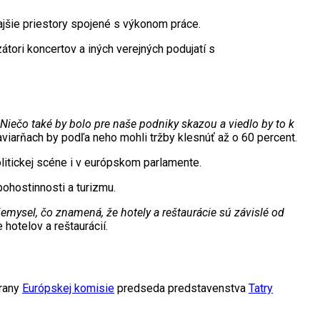
kajšie priestory spojené s výkonom práce.
tori koncertov a iných verejných podujatí s
Niečo také by bolo pre naše podniky skazou a viedlo by to k
viarňach by podľa neho mohli tržby klesnúť až o 60 percent.
litickej scéne i v európskom parlamente.
pohostinnosti a turizmu.
emysel, čo znamená, že hotely a reštaurácie sú závislé od
hotelov a reštaurácií.
trany
Európskej komisie
predseda predstavenstva
Tatry