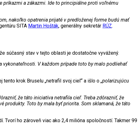
 príkazmi a zákazmi. Ide to principiálne proti voľnému
m, nakoľko opatrenia prijaté v predloženej forme budú mať
agentúru SITA
Martin Hošták
, generálny sekretár
RÚZ
.
 že súčasný stav v tejto oblasti je dostatočne vyvážený.
zka vykonateľnosti. V každom prípade toto by malo podliehať
 tento krok Bruselu „netrafil svoj cieľ“ a išlo o
„polarizujúcu
ť, že táto iniciatíva netrafila cieľ. Treba zdôrazniť, že
 produkty. Toto by mala byť priorita. Som sklamaná, že táto
 Tvorí ho zároveň viac ako 2,4 milióna spoločností. Takmer 99