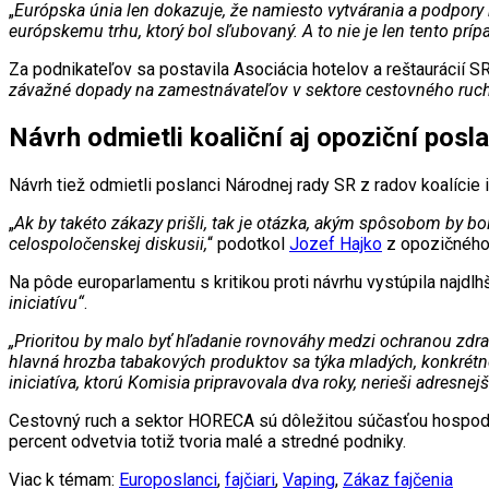
„
Európska únia len dokazuje, že namiesto vytvárania a podpory 
európskemu trhu, ktorý bol sľubovaný. A to nie je len tento prípa
Za podnikateľov sa postavila Asociácia hotelov a reštaurácií SR
závažné dopady na zamestnávateľov v sektore cestovného ruchu,
Návrh odmietli koaliční aj opoziční posla
Návrh tiež odmietli poslanci Národnej rady SR z radov koalície
„
Ak by takéto zákazy prišli, tak je otázka, akým spôsobom by bo
celospoločenskej diskusii,
“ podotkol
Jozef Hajko
z opozičného
Na pôde europarlamentu s kritikou proti návrhu vystúpila najdl
iniciatívu“
.
„Prioritou by malo byť hľadanie rovnováhy medzi ochranou zdrav
hlavná hrozba tabakových produktov sa týka mladých, konkrétne
iniciatíva, ktorú Komisia pripravovala dva roky, nerieši adresnej
Cestovný ruch a sektor HORECA sú dôležitou súčasťou hospodárs
percent odvetvia totiž tvoria malé a stredné podniky.
Viac k témam:
Europoslanci
,
fajčiari
,
Vaping
,
Zákaz fajčenia