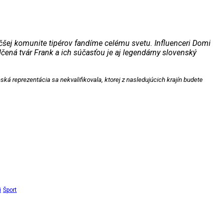
čšej komunite tipérov fandíme celému svetu. Influenceri Domi
ená tvár Frank a ich súčasťou je aj legendárny slovenský
ská reprezentácia sa nekvalifikovala, ktorej z nasledujúcich krajín budete
i
Šport