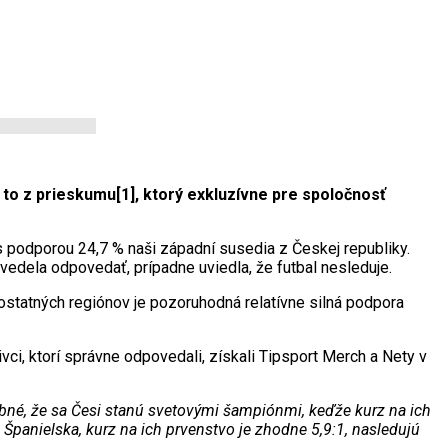
 to z prieskumu
[1]
, ktorý exkluzívne pre spoločnosť
 podporou 24,7 % naši západní susedia z Českej republiky.
evedela odpovedať, prípadne uviedla, že futbal nesleduje.
 ostatných regiónov je pozoruhodná relatívne silná podpora
vci, ktorí správne odpovedali, získali Tipsport Merch a Nety v
né, že sa Česi stanú svetovými šampiónmi, keďže kurz na ich
 Španielska, kurz na ich prvenstvo je zhodne 5,9:1, nasledujú