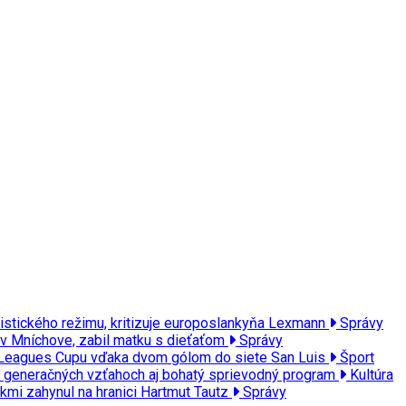
nistického režimu, kritizuje europoslankyňa Lexmann
Správy
 v Mníchove, zabil matku s dieťaťom
Správy
m Leagues Cupu vďaka dvom gólom do siete San Luis
Šport
y o generačných vzťahoch aj bohatý sprievodný program
Kultúra
kmi zahynul na hranici Hartmut Tautz
Správy