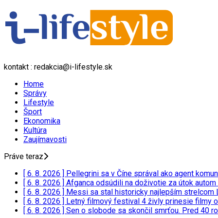
kontakt : redakcia@i-lifestyle.sk
Home
Správy
Lifestyle
Šport
Ekonomika
Kultúra
Zaujímavosti
Práve teraz
[ 6. 8. 2026 ]
Pellegrini sa v Číne správal ako agent komu
[ 6. 8. 2026 ]
Afganca odsúdili na doživotie za útok autom
[ 6. 8. 2026 ]
Messi sa stal historicky najlepším strelco
[ 6. 8. 2026 ]
Letný filmový festival 4 živly prinesie film
[ 6. 8. 2026 ]
Sen o slobode sa skončil smrťou. Pred 40 ro