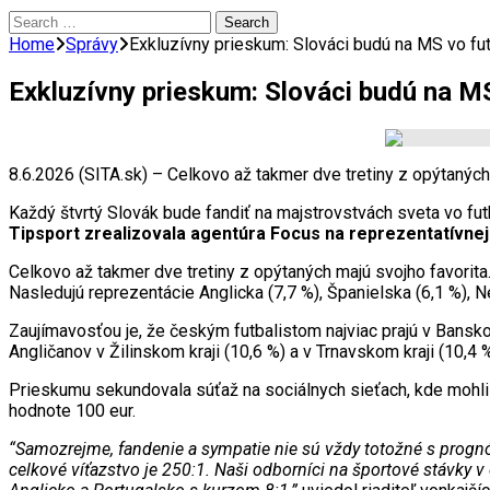
Search
for:
Home
Správy
Exkluzívny prieskum: Slováci budú na MS vo fu
Exkluzívny prieskum: Slováci budú na M
8.6.2026 (SITA.sk) – Celkovo až takmer dve tretiny z opýtaných 
Každý štvrtý Slovák bude fandiť na majstrovstvách sveta vo 
Tipsport zrealizovala agentúra Focus na reprezentatívne
Celkovo až takmer dve tretiny z opýtaných majú svojho favori
Nasledujú reprezentácie Anglicka (7,7 %), Španielska (6,1 %), N
Zaujímavosťou je, že českým futbalistom najviac prajú v Banskob
Angličanov v Žilinskom kraji (10,6 %) a v Trnavskom kraji (10,4 %
Prieskumu sekundovala súťaž na sociálnych sieťach, kde mohli fa
hodnote 100 eur.
“Samozrejme, fandenie a sympatie nie sú vždy totožné s prog
celkové víťazstvo je 250:1. Naši odborníci na športové stávky 