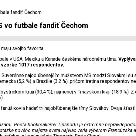
tbale fandiť Čechom
S vo futbale fandiť Čechom
majú svojho favorita.
futbale v USA, Mexiku a Kanade českému národnému tímu.
Vyplýva
j vzorke 1017 respondentov.
ta. Suverénne najobľúbenejším mužstvom MS medzi Slovákmi sú s
emecka (5,2 %) a Brazílie (3,2 %), pričom tretina respondentov n
ystrickom kraji (30,4 %), najmenej v Trnavskom kraji (18,9 %). Z
).
núšikovia hádať tri najobľúbenejšie tímy Slovákov. Dvaja šťastli
nózami. Podľa bookmakerov Tipsportu je extrémne nepravdepodob
v otázke nového majstra sveta najviac veria výberom Francúzska a