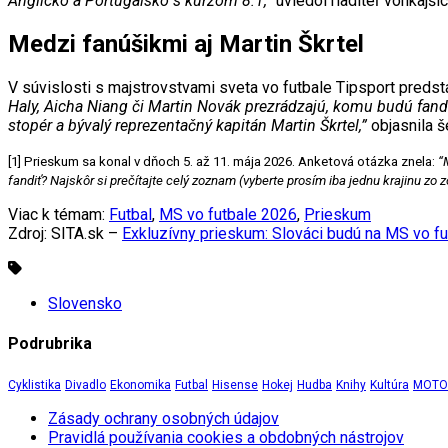
Anglicko a Portugalsko s kurzom 8:1,”
uviedol riaditeľ vonkajš
Medzi fanúšikmi aj Martin Škrtel
V súvislosti s majstrovstvami sveta vo futbale Tipsport predst
Haly, Aicha Niang či Martin Novák prezrádzajú, komu budú fand
stopér a bývalý reprezentačný kapitán Martin Škrtel,”
objasnila 
[1] Prieskum sa konal v dňoch 5. až 11. mája 2026. Anketová otázka znela:
“
fandiť? Najskôr si prečítajte celý zoznam (vyberte prosím iba jednu krajinu zo 
Viac k témam:
Futbal
,
MS vo futbale 2026
,
Prieskum
Zdroj: SITA.sk –
Exkluzívny prieskum: Slováci budú na MS vo f
Slovensko
Podrubrika
Cyklistika
Divadlo
Ekonomika
Futbal
Hisense
Hokej
Hudba
Knihy
Kultúra
MOTOR
Zásady ochrany osobných údajov
Pravidlá používania cookies a obdobných nástrojov