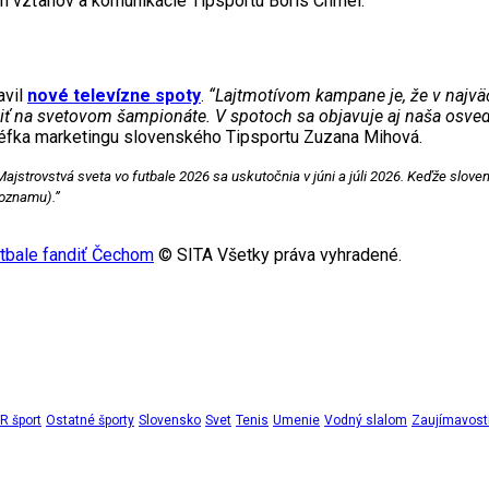
ích vzťahov a komunikácie Tipsportu Boris Chmel.
avil
nové televízne spoty
.
“Lajtmotívom kampane je, že v najvä
iť na svetovom šampionáte. V spotoch sa objavuje aj naša osvedč
šéfka marketingu slovenského Tipsportu Zuzana Mihová.
Majstrovstvá sveta vo futbale 2026 sa uskutočnia v júni a júli 2026. Keďže sloven
zoznamu).”
utbale fandiť Čechom
© SITA Všetky práva vyhradené.
 šport
Ostatné športy
Slovensko
Svet
Tenis
Umenie
Vodný slalom
Zaujímavost