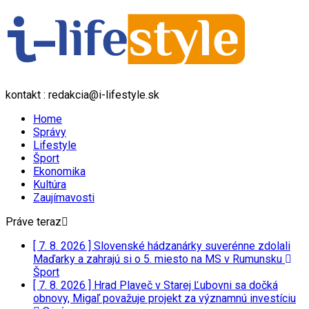
kontakt : redakcia@i-lifestyle.sk
Home
Správy
Lifestyle
Šport
Ekonomika
Kultúra
Zaujímavosti
Práve teraz
[ 7. 8. 2026 ]
Slovenské hádzanárky suverénne zdolali
Maďarky a zahrajú si o 5. miesto na MS v Rumunsku
Šport
[ 7. 8. 2026 ]
Hrad Plaveč v Starej Ľubovni sa dočká
obnovy, Migaľ považuje projekt za významnú investíciu