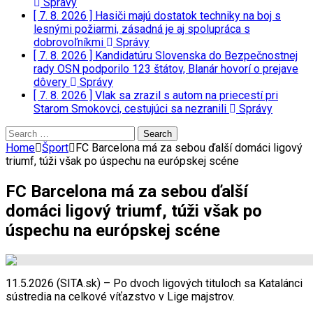
Správy
[ 7. 8. 2026 ]
Hasiči majú dostatok techniky na boj s
lesnými požiarmi, zásadná je aj spolupráca s
dobrovoľníkmi
Správy
[ 7. 8. 2026 ]
Kandidatúru Slovenska do Bezpečnostnej
rady OSN podporilo 123 štátov, Blanár hovorí o prejave
dôvery
Správy
[ 7. 8. 2026 ]
Vlak sa zrazil s autom na priecestí pri
Starom Smokovci, cestujúci sa nezranili
Správy
Search
for:
Home
Šport
FC Barcelona má za sebou ďalší domáci ligový
triumf, túži však po úspechu na európskej scéne
FC Barcelona má za sebou ďalší
domáci ligový triumf, túži však po
úspechu na európskej scéne
11.5.2026 (SITA.sk) – Po dvoch ligových tituloch sa Katalánci
sústredia na celkové víťazstvo v Lige majstrov.