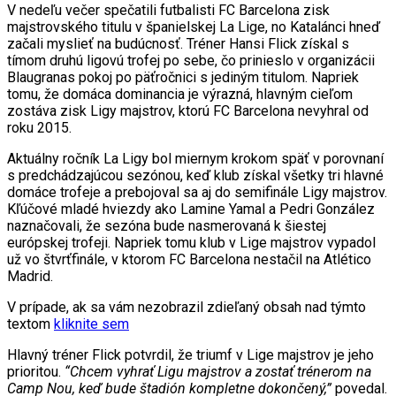
V nedeľu večer spečatili futbalisti FC Barcelona zisk
majstrovského titulu v španielskej La Lige, no Katalánci hneď
začali myslieť na budúcnosť. Tréner Hansi Flick získal s
tímom druhú ligovú trofej po sebe, čo prinieslo v organizácii
Blaugranas pokoj po päťročnici s jediným titulom. Napriek
tomu, že domáca dominancia je výrazná, hlavným cieľom
zostáva zisk Ligy majstrov, ktorú FC Barcelona nevyhral od
roku 2015.
Aktuálny ročník La Ligy bol miernym krokom späť v porovnaní
s predchádzajúcou sezónou, keď klub získal všetky tri hlavné
domáce trofeje a prebojoval sa aj do semifinále Ligy majstrov.
Kľúčové mladé hviezdy ako Lamine Yamal a Pedri González
naznačovali, že sezóna bude nasmerovaná k šiestej
európskej trofeji. Napriek tomu klub v Lige majstrov vypadol
už vo štvrťfinále, v ktorom FC Barcelona nestačil na Atlético
Madrid.
V prípade, ak sa vám nezobrazil zdieľaný obsah nad týmto
textom
kliknite sem
Hlavný tréner Flick potvrdil, že triumf v Lige majstrov je jeho
prioritou.
“Chcem vyhrať Ligu majstrov a zostať trénerom na
Camp Nou, keď bude štadión kompletne dokončený,”
povedal.