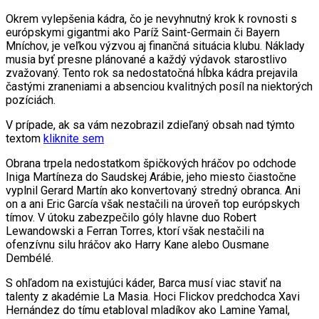
Okrem vylepšenia kádra, čo je nevyhnutný krok k rovnosti s
európskymi gigantmi ako Paríž Saint-Germain či Bayern
Mníchov, je veľkou výzvou aj finančná situácia klubu. Náklady
musia byť presne plánované a každý výdavok starostlivo
zvažovaný. Tento rok sa nedostatočná hĺbka kádra prejavila
častými zraneniami a absenciou kvalitných posíl na niektorých
pozíciách.
V prípade, ak sa vám nezobrazil zdieľaný obsah nad týmto
textom
kliknite sem
Obrana trpela nedostatkom špičkových hráčov po odchode
Iniga Martíneza do Saudskej Arábie, jeho miesto čiastočne
vyplnil Gerard Martín ako konvertovaný stredný obranca. Ani
on a ani Eric García však nestačili na úroveň top európskych
tímov. V útoku zabezpečilo góly hlavne duo Robert
Lewandowski a Ferran Torres, ktorí však nestačili na
ofenzívnu silu hráčov ako Harry Kane alebo Ousmane
Dembélé.
S ohľadom na existujúci káder, Barca musí viac staviť na
talenty z akadémie La Masia. Hoci Flickov predchodca Xavi
Hernández do tímu etabloval mladíkov ako Lamine Yamal,