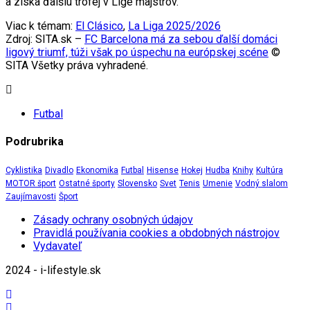
a získa ďalšiu trofej v Lige majstrov.
Viac k témam:
El Clásico
,
La Liga 2025/2026
Zdroj: SITA.sk –
FC Barcelona má za sebou ďalší domáci
ligový triumf, túži však po úspechu na európskej scéne
©
SITA Všetky práva vyhradené.
Futbal
Podrubrika
Cyklistika
Divadlo
Ekonomika
Futbal
Hisense
Hokej
Hudba
Knihy
Kultúra
MOTOR šport
Ostatné športy
Slovensko
Svet
Tenis
Umenie
Vodný slalom
Zaujímavosti
Šport
Zásady ochrany osobných údajov
Pravidlá používania cookies a obdobných nástrojov
Vydavateľ
2024 - i-lifestyle.sk