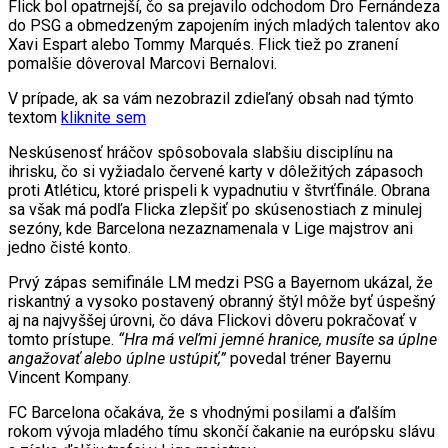
Flick bol opatrnejší, čo sa prejavilo odchodom Dro Fernándeza
do PSG a obmedzeným zapojením iných mladých talentov ako
Xavi Espart alebo Tommy Marqués. Flick tiež po zranení
pomalšie dôveroval Marcovi Bernalovi.
V prípade, ak sa vám nezobrazil zdieľaný obsah nad týmto
textom
kliknite sem
Neskúsenosť hráčov spôsobovala slabšiu disciplínu na
ihrisku, čo si vyžiadalo červené karty v dôležitých zápasoch
proti Atléticu, ktoré prispeli k vypadnutiu v štvrťfinále. Obrana
sa však má podľa Flicka zlepšiť po skúsenostiach z minulej
sezóny, kde Barcelona nezaznamenala v Lige majstrov ani
jedno čisté konto.
Prvý zápas semifinále LM medzi PSG a Bayernom ukázal, že
riskantný a vysoko postavený obranný štýl môže byť úspešný
aj na najvyššej úrovni, čo dáva Flickovi dôveru pokračovať v
tomto prístupe.
“Hra má veľmi jemné hranice, musíte sa úplne
angažovať alebo úplne ustúpiť,”
povedal tréner Bayernu
Vincent Kompany.
FC Barcelona očakáva, že s vhodnými posilami a ďalším
rokom vývoja mladého tímu skončí čakanie na európsku slávu