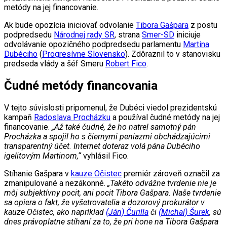
metódy na jej financovanie.
Ak bude opozícia iniciovať odvolanie
Tibora Gašpara
z postu
podpredsedu
Národnej rady SR
, strana
Smer-SD
iniciuje
odvolávanie opozičného podpredsedu parlamentu
Martina
Dubéciho
(
Progresívne Slovensko
). Zdôraznil to v stanovisku
predseda vlády a šéf Smeru
Robert Fico
.
Čudné metódy financovania
V tejto súvislosti pripomenul, že Dubéci viedol prezidentskú
kampaň
Radoslava Procházku
a používal čudné metódy na jej
financovanie.
„Až také čudné, že ho natrel samotný pán
Procházka a spojil ho s čiernymi peniazmi obchádzajúcimi
transparentný účet. Internet doteraz volá pána Dubéciho
igelitovým Martinom,“
vyhlásil Fico.
Stíhanie Gašpara v
kauze Očistec
premiér zároveň označil za
zmanipulované a nezákonné.
„Takéto odvážne tvrdenie nie je
môj subjektívny pocit, ani pocit Tibora Gašpara. Naše tvrdenie
sa opiera o fakt, že vyšetrovatelia a dozorový prokurátor v
kauze Očistec, ako napríklad
(Ján) Čurilla
či
(Michal) Šurek
, sú
dnes právoplatne stíhaní za to, že pri hone na Tibora Gašpara