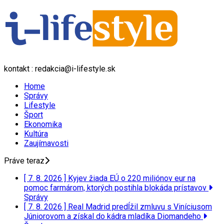
kontakt : redakcia@i-lifestyle.sk
Home
Správy
Lifestyle
Šport
Ekonomika
Kultúra
Zaujímavosti
Práve teraz
[ 7. 8. 2026 ]
Kyjev žiada EÚ o 220 miliónov eur na
pomoc farmárom, ktorých postihla blokáda prístavov
Správy
[ 7. 8. 2026 ]
Real Madrid predĺžil zmluvu s Viníciusom
Júniorovom a získal do kádra mladíka Diomandeho