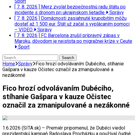
Šport
[ 7. 8. 2026 ]
Merz zvolal bezpečnostnú radu štátu po
incidente s dronom pri ukrajinskom lietadle
Správy
[ 7. 8. 2026 ]
Domácnosti zasiahnuté krupobitím môžu
dostať až 1 500 eur. Štát už začal s vyplácaním pomoci
– VIDEO
Správy
[ 7. 8. 2026 ]
FC Barcelona zrušil prípravný zápas v
Maroku, dôvodom je neistota po migračnej kríze v Ceute
Šport
Search
for:
Home
Správy
Fico hrozí odvolávaním Dubéciho, stíhanie
Gašpara v kauze Očistec označil za zmanipulované a
nezákonné
Fico hrozí odvolávaním Dubéciho,
stíhanie Gašpara v kauze Očistec
označil za zmanipulované a nezákonné
1.6.2026 (SITA.sk) – Premiér pripomenul, že Dubéci viedol
prezidentskú kampaň Radoslava Procházku a používal čudné