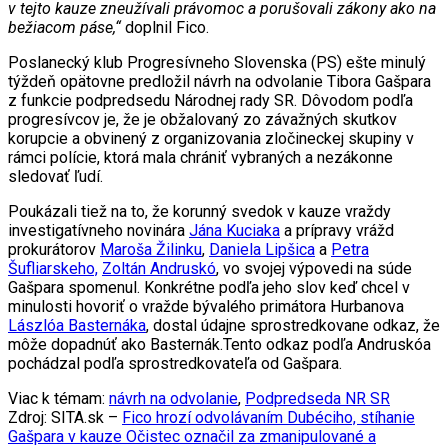
v tejto kauze zneužívali právomoc a porušovali zákony ako na
bežiacom páse,“
doplnil Fico.
Poslanecký klub Progresívneho Slovenska (PS) ešte minulý
týždeň opätovne predložil návrh na odvolanie Tibora Gašpara
z funkcie podpredsedu Národnej rady SR. Dôvodom podľa
progresívcov je, že je obžalovaný zo závažných skutkov
korupcie a obvinený z organizovania zločineckej skupiny v
rámci polície, ktorá mala chrániť vybraných a nezákonne
sledovať ľudí.
Poukázali tiež na to, že korunný svedok v kauze vraždy
investigatívneho novinára
Jána Kuciaka
a prípravy vrážd
prokurátorov
Maroša Žilinku
,
Daniela Lipšica
a
Petra
Šufliarskeho,
Zoltán Andruskó
, vo svojej výpovedi na súde
Gašpara spomenul. Konkrétne podľa jeho slov keď chcel v
minulosti hovoriť o vražde bývalého primátora Hurbanova
Lászlóa Basternáka
, dostal údajne sprostredkovane odkaz, že
môže dopadnúť ako Basternák.Tento odkaz podľa Andruskóa
pochádzal podľa sprostredkovateľa od Gašpara.
Viac k témam:
návrh na odvolanie
,
Podpredseda NR SR
Zdroj: SITA.sk –
Fico hrozí odvolávaním Dubéciho, stíhanie
Gašpara v kauze Očistec označil za zmanipulované a