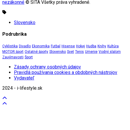
nezákonné
© SITA Všetky práva vyhradené.
Slovensko
Podrubrika
Cyklistika
Divadlo
Ekonomika
Futbal
Hisense
Hokej
Hudba
Knihy
Kultúra
MOTOR šport
Ostatné športy
Slovensko
Svet
Tenis
Umenie
Vodný slalom
Zaujímavosti
Šport
Zásady ochrany osobných údajov
Pravidlá používania cookies a obdobných nástrojov
Vydavateľ
2024 - i-lifestyle.sk