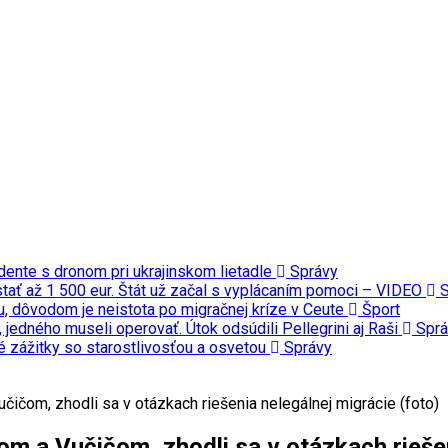
dente s dronom pri ukrajinskom lietadle
Správy
ať až 1 500 eur. Štát už začal s vyplácaním pomoci – VIDEO
S
u, dôvodom je neistota po migračnej kríze v Ceute
Šport
 jedného museli operovať. Útok odsúdili Pellegrini aj Raši
Sprá
 zážitky so starostlivosťou a osvetou
Správy
čičom, zhodli sa v otázkach riešenia nelegálnej migrácie (foto)
om a Vučičom, zhodli sa v otázkach riešen