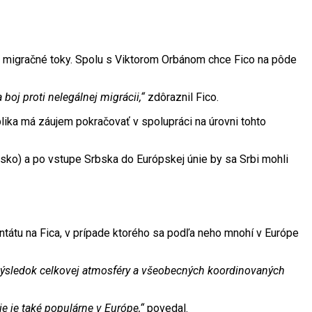
dať migračné toky. Spolu s Viktorom Orbánom chce Fico na pôde
oj proti nelegálnej migrácii,“
zdôraznil Fico.
lika má záujem pokračovať v spolupráci na úrovni tohto
sko) a po vstupe Srbska do Európskej únie by sa Srbi mohli
entátu na Fica, v prípade ktorého sa podľa neho mnohí v Európe
j výsledok celkovej atmosféry a všeobecných koordinovaných
ie je také populárne v Európe,“
povedal.