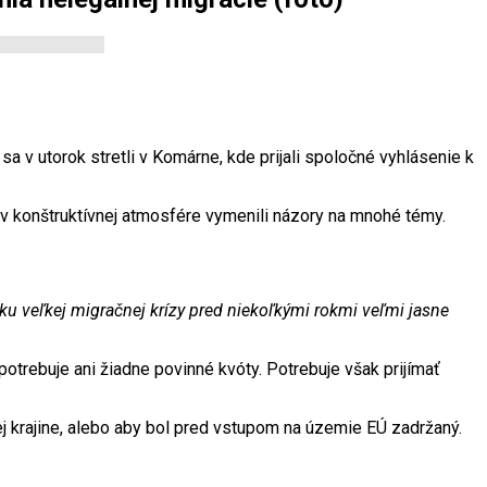
sa v utorok stretli v Komárne, kde prijali spoločné vyhlásenie k
si v konštruktívnej atmosfére vymenili názory na mnohé témy.
tku veľkej migračnej krízy pred niekoľkými rokmi veľmi jasne
potrebuje ani žiadne povinné kvóty. Potrebuje však prijímať
j krajine, alebo aby bol pred vstupom na územie EÚ zadržaný.