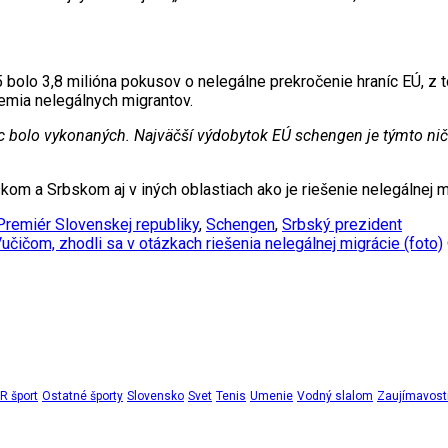
 bolo 3,8 milióna pokusov o nelegálne prekročenie hraníc EÚ, z
emia nelegálnych migrantov.
tisíc bolo vykonaných. Najväčší výdobytok EÚ schengen je týmto ni
m a Srbskom aj v iných oblastiach ako je riešenie nelegálnej m
Premiér Slovenskej republiky
,
Schengen
,
Srbský prezident
učičom, zhodli sa v otázkach riešenia nelegálnej migrácie (foto)
 šport
Ostatné športy
Slovensko
Svet
Tenis
Umenie
Vodný slalom
Zaujímavost