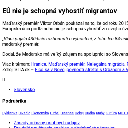
EÚ nie je schopná vyhostiť migrantov
Maďarský premiér Viktor Orbán poukázal na to, že od roku 2015
Európska únia podľa neho nie je schopná vyhostiť zo svojho úz
„Vlani prijala 430-tisíc rozhodnutí o vyhostení, z toho len 84-
maďarský premiér.
Dodal, že Maďarsko má veľký záujem na spolupráci so Slovensko
Viac k témam:
Hranice
,
Maďarský premiér
,
Nelegálna migrácia
,
Zdroj: SITA.sk –
Fico sa v Novej pevnosti stretol s Orbánom a V
Slovensko
Podrubrika
Cyklistika
Divadlo
Ekonomika
Futbal
Hisense
Hokej
Hudba
Knihy
Kultúra
MOTOR
Zásady ochrany osobných údajov