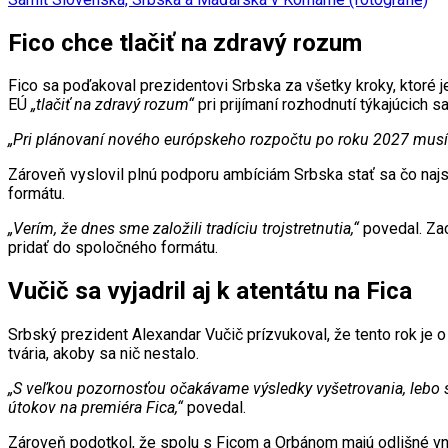
Fico chce tlačiť na zdravý rozum
Fico sa poďakoval prezidentovi Srbska za všetky kroky, ktoré j
EÚ
„tlačiť na zdravý rozum“
pri prijímaní rozhodnutí týkajúcich s
„Pri plánovaní nového európskeho rozpočtu po roku 2027 musíme 
Zároveň vyslovil plnú podporu ambíciám Srbska stať sa čo najs
formátu.
„Verím, že dnes sme založili tradíciu trojstretnutia,“
povedal. Zac
pridať do spoločného formátu.
Vučič sa vyjadril aj k atentátu na Fica
Srbský prezident Alexandar Vučič prízvukoval, že tento rok je o
tvária, akoby sa nič nestalo.
„S veľkou pozornosťou očakávame výsledky vyšetrovania, lebo s
útokov na premiéra Fica,“
povedal.
Zároveň podotkol, že spolu s Ficom a Orbánom majú odlišné vní