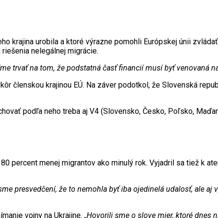
eho krajina urobila a ktoré výrazne pomohli Európskej únii zvlá
a riešenia nelegálnej migrácie.
trvať na tom, že podstatná časť financií musí byť venovaná na b
kôr členskou krajinou EÚ. Na záver podotkol, že Slovenská repub
hovať podľa neho treba aj V4 (Slovensko, Česko, Poľsko, Maďar
 80 percent menej migrantov ako minulý rok. Vyjadril sa tiež k at
me presvedčení, že to nemohla byť iba ojedinelá udalosť, ale a
manie vojny na Ukrajine.
„Hovorili sme o slove mier, ktoré dnes n