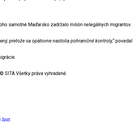
 toho samotné Maďarsko zadržalo milión nelegálnych migrantov.
čený, pretože sa opätovne nastolia pohraničné kontroly,“
povedal
igrácie.
© SITA Všetky práva vyhradené.
i
Šport