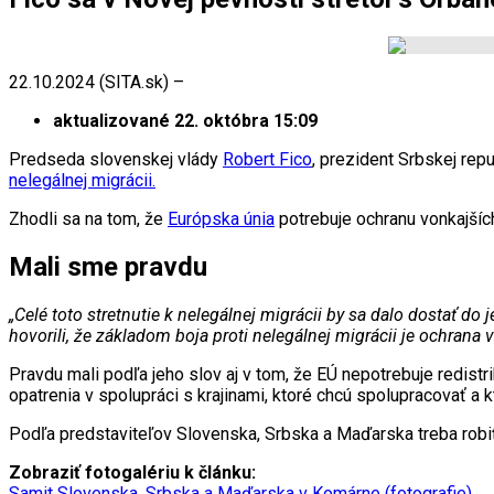
22.10.2024 (SITA.sk) –
aktualizované 22. októbra 15:09
Predseda slovenskej vlády
Robert Fico
, prezident Srbskej repu
nelegálnej migrácii.
Zhodli sa na tom, že
Európska únia
potrebuje ochranu vonkajších
Mali sme pravdu
„Celé toto stretnutie k nelegálnej migrácii by sa dalo dostať d
hovorili, že základom boja proti nelegálnej migrácii je ochrana 
Pravdu mali podľa jeho slov aj v tom, že EÚ nepotrebuje redistr
opatrenia v spolupráci s krajinami, ktoré chcú spolupracovať a k
Podľa predstaviteľov Slovenska, Srbska a Maďarska treba robiť
Zobraziť fotogalériu k článku:
Samit Slovenska, Srbska a Maďarska v Komárne (fotografie)