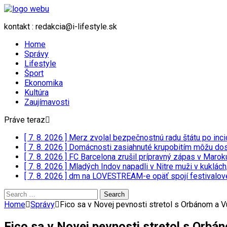
kontakt : redakcia@i-lifestyle.sk
Home
Správy
Lifestyle
Šport
Ekonomika
Kultúra
Zaujímavosti
Práve teraz
[ 7. 8. 2026 ]
Merz zvolal bezpečnostnú radu štátu po inci
[ 7. 8. 2026 ]
Domácnosti zasiahnuté krupobitím môžu dost
[ 7. 8. 2026 ]
FC Barcelona zrušil prípravný zápas v Marok
[ 7. 8. 2026 ]
Mladých Indov napadli v Nitre muži v kuklách,
[ 7. 8. 2026 ]
dm na LOVESTREAM-e opäť spojí festivalové
Search
for:
Home
Správy
Fico sa v Novej pevnosti stretol s Orbánom a Vu
Fico sa v Novej pevnosti stretol s Orbán