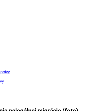
právy
vy
ia nelegálnej migrácie (foto)