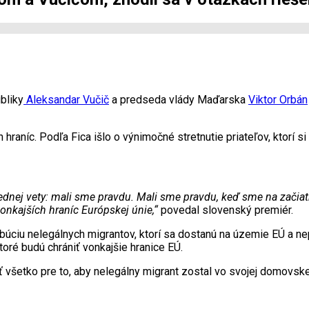
bliky
Aleksandar Vučič
a predseda vlády Maďarska
Viktor Orbán
 hraníc. Podľa Fica išlo o výnimočné stretnutie priateľov, ktorí 
o jednej vety: mali sme pravdu. Mali sme pravdu, keď sme na začia
vonkajších hraníc Európskej únie,“
povedal slovenský premiér.
ibúciu nelegálnych migrantov, ktorí sa dostanú na územie EÚ a ne
toré budú chrániť vonkajšie hranice EÚ.
 všetko pre to, aby nelegálny migrant zostal vo svojej domovske