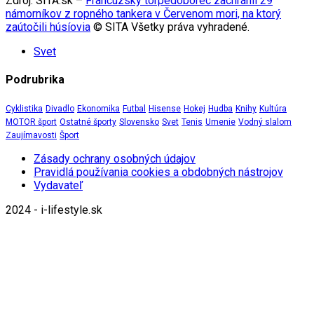
Zdroj: SITA.sk –
Francúzsky torpédoborec zachránil 29
námorníkov z ropného tankera v Červenom mori, na ktorý
zaútočili húsíovia
© SITA Všetky práva vyhradené.
Svet
Podrubrika
Cyklistika
Divadlo
Ekonomika
Futbal
Hisense
Hokej
Hudba
Knihy
Kultúra
MOTOR šport
Ostatné športy
Slovensko
Svet
Tenis
Umenie
Vodný slalom
Zaujímavosti
Šport
Zásady ochrany osobných údajov
Pravidlá používania cookies a obdobných nástrojov
Vydavateľ
2024 - i-lifestyle.sk