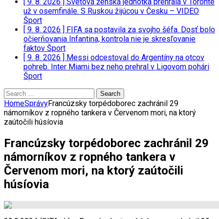
[ 9. 8. 2026 ]
Svetová ženská jednotka prehrala v Toronte
už v osemfinále. S Ruskou žijúcou v Česku – VIDEO
Šport
[ 9. 8. 2026 ]
FIFA sa postavila za svojho šéfa. Dosť bolo
očierňovania Infantina, kontrola nie je skresľovanie
faktov
Šport
[ 9. 8. 2026 ]
Messi odcestoval do Argentíny na otcov
pohreb. Inter Miami bez neho prehral v Ligovom pohári
Šport
Search
for:
Home
Správy
Francúzsky torpédoborec zachránil 29
námorníkov z ropného tankera v Červenom mori, na ktorý
zaútočili húsíovia
Francúzsky torpédoborec zachránil 29
námorníkov z ropného tankera v
Červenom mori, na ktorý zaútočili
húsíovia