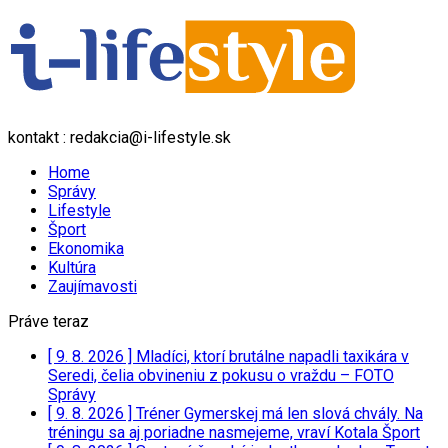
kontakt : redakcia@i-lifestyle.sk
Home
Správy
Lifestyle
Šport
Ekonomika
Kultúra
Zaujímavosti
Práve teraz
[ 9. 8. 2026 ]
Mladíci, ktorí brutálne napadli taxikára v
Seredi, čelia obvineniu z pokusu o vraždu – FOTO
Správy
[ 9. 8. 2026 ]
Tréner Gymerskej má len slová chvály. Na
tréningu sa aj poriadne nasmejeme, vraví Kotala
Šport