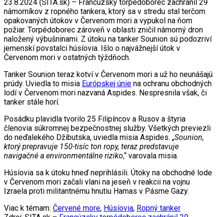
23.8.2024 (SITA.sk) – Francúzsky torpédoborec zachránil 29
námorníkov z ropného tankera, ktorý sa v stredu stal terčom
opakovaných útokov v Červenom mori a vypukol na ňom
požiar. Torpédoborec zároveň v oblasti zničil námorný dron
naložený výbušninami. Z útoku na tanker Sounion sú podozriví
jemenskí povstalci húsíovia. Išlo o najvážnejší útok v
Červenom mori v ostatných týždňoch.
Tanker Sounion teraz kotví v Červenom mori a už ho neunášajú
prúdy. Uviedla to misia
Európskej únie
na ochranu obchodných
lodí v Červenom mori nazvaná Aspides. Nespresnila však, či
tanker stále horí.
Posádku plavidla tvorilo 25 Filipíncov a Rusov a štyria
členovia súkromnej bezpečnostnej služby. Všetkých previezli
do neďalekého Džibutska, uviedla misia Aspides. „
Sounion,
ktorý prepravuje 150-tisíc ton ropy, teraz predstavuje
navigačné a environmentálne riziko
,“ varovala misia.
Húsíovia sa k útoku hneď neprihlásili. Útoky na obchodné lode
v Červenom mori začali vlani na jeseň v reakcii na vojnu
Izraela proti militantnému hnutiu Hamas v Pásme Gazy.
Viac k témam:
Červené more
,
Húsíovia
,
Ropný tanker