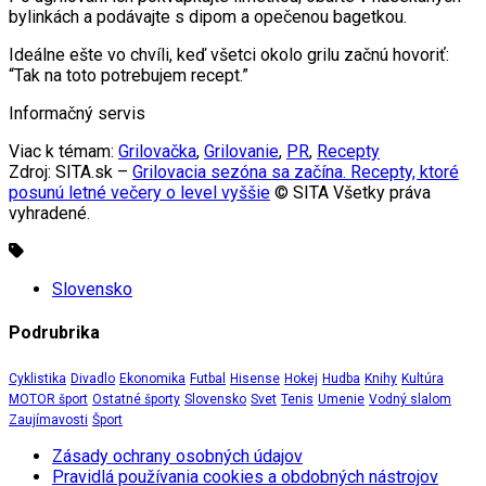
bylinkách a podávajte s dipom a opečenou bagetkou.
Ideálne ešte vo chvíli, keď všetci okolo grilu začnú hovoriť:
“Tak na toto potrebujem recept.”
Informačný servis
Viac k témam:
Grilovačka
,
Grilovanie
,
PR
,
Recepty
Zdroj: SITA.sk –
Grilovacia sezóna sa začína. Recepty, ktoré
posunú letné večery o level vyššie
© SITA Všetky práva
vyhradené.
Slovensko
Podrubrika
Cyklistika
Divadlo
Ekonomika
Futbal
Hisense
Hokej
Hudba
Knihy
Kultúra
MOTOR šport
Ostatné športy
Slovensko
Svet
Tenis
Umenie
Vodný slalom
Zaujímavosti
Šport
Zásady ochrany osobných údajov
Pravidlá používania cookies a obdobných nástrojov