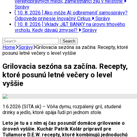
verejnoprávnych médií, zamestnanci žijú v neistote
Správy
[ 10. 8. 2026 ]
Ako môže AI odbremeniť samosprávy?
Odpovede prinesie Inovačný Cirkus
Správy
[ 10. 8. 2026 ]
Vklady J&T BANKY na úrovni trhového
vrcholu. Kedy dávajú zmysel?
Správy
Search
for:
Home
Správy
Grilovacia sezóna sa začína. Recepty, ktoré
posunú letné večery o level vyššie
Grilovacia sezóna sa začína. Recepty,
ktoré posunú letné večery o level
vyššie
1.6.2026 (SITA.sk) – Vôňa dymu, rozpálený gril, studené
drinky a jedlo, ktoré spája ľudí pri jednom stole.
Leto je tu a s ním aj čas posunúť domáce grilovanie o
úroveň vyššie. Kuchár Patrik Kolár pripravil pre
Tullamore D.E.W. recepty, ktoré kombinujú jednoduchú