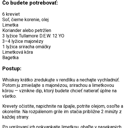
Čo budete potrebovať:
6 kreviet
Soľ, čierne korenie, olej
Limetka
Koriander alebo petržlen
3 lyžice Tullamore D.E.W. 12 YO
3–4 lyžice majonézy
1 lyžica sriracha omáčky
Limetková kôra
Bagetka
Postup:
Whiskey krátko zredukujte v rendlíku a nechajte vychladnúť.
Potom ju zmiešajte s majonézou, srirachou a limetkovou
kôrou — vznikne dip, ktorý budete chcieť natierať úplne na
všetko.
Krevety očistite, napichnite na špajle, potrite olejom, osoľte a
okoreňte. Na rozpálenom grile im stačia približne 2 minúty z
každej strany.
Po ugrilovaní ich pokvapkajte limetkou, obaľte v nasekaných