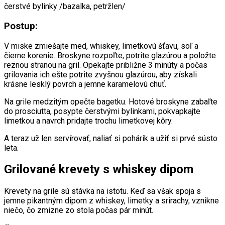
čerstvé bylinky /bazalka, petržlen/
Postup:
V miske zmiešajte med, whiskey, limetkovú šťavu, soľ a
čierne korenie. Broskyne rozpoľte, potrite glazúrou a položte
reznou stranou na gril. Opekajte približne 3 minúty a počas
grilovania ich ešte potrite zvyšnou glazúrou, aby získali
krásne lesklý povrch a jemne karamelovú chuť.
Na grile medzitým opečte bagetku. Hotové broskyne zabaľte
do prosciutta, posypte čerstvými bylinkami, pokvapkajte
limetkou a navrch pridajte trochu limetkovej kôry.
A teraz už len servírovať, naliať si pohárik a užiť si prvé sústo
leta.
Grilované krevety s whiskey dipom
Krevety na grile sú stávka na istotu. Keď sa však spoja s
jemne pikantným dipom z whiskey, limetky a srirachy, vznikne
niečo, čo zmizne zo stola počas pár minút.