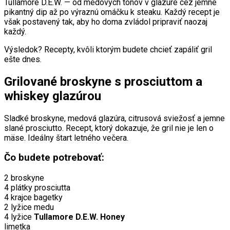
Tullamore D.E.W. — od medových tónov v glazúre cez jemne
pikantný dip až po výraznú omáčku k steaku. Každý recept je
však postavený tak, aby ho doma zvládol pripraviť naozaj
každý.
Výsledok? Recepty, kvôli ktorým budete chcieť zapáliť gril
ešte dnes.
Grilované broskyne s prosciuttom a
whiskey glazúrou
Sladké broskyne, medová glazúra, citrusová sviežosť a jemne
slané prosciutto. Recept, ktorý dokazuje, že gril nie je len o
mäse. Ideálny štart letného večera.
Čo budete potrebovať:
2 broskyne
4 plátky prosciutta
4 krajce bagetky
2 lyžice medu
4 lyžice
Tullamore D.E.W. Honey
limetka