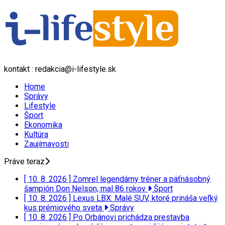
kontakt : redakcia@i-lifestyle.sk
Home
Správy
Lifestyle
Šport
Ekonomika
Kultúra
Zaujímavosti
Práve teraz
[ 10. 8. 2026 ]
Zomrel legendárny tréner a päťnásobný
šampión Don Nelson, mal 86 rokov
Šport
[ 10. 8. 2026 ]
Lexus LBX: Malé SUV, ktoré prináša veľký
kus prémiového sveta
Správy
[ 10. 8. 2026 ]
Po Orbánovi prichádza prestavba