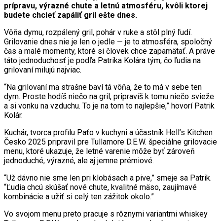
prípravu, výrazné chute a letnú atmosféru, kvôli ktorej
budete chcieť zapáliť gril ešte dnes.
Vôňa dymu, rozpálený gril, pohár v ruke a stôl plný ľudí.
Grilovanie dnes nie je len o jedle — je to atmosféra, spoločný
čas a malé momenty, ktoré si človek chce zapamätať. A práve
táto jednoduchosť je podľa Patrika Kolára tým, čo ľudia na
grilovaní milujú najviac.
“Na grilovaní ma strašne baví tá vôňa, že to má v sebe ten
dym. Proste hodíš niečo na gril, pripravíš k tomu niečo svieže
a si vonku na vzduchu. To je na tom to najlepšie,” hovorí Patrik
Kolár.
Kuchár, tvorca profilu Paťo v kuchyni a účastník Hell’s Kitchen
Česko 2025 pripravil pre Tullamore D.E.W. špeciálne grilovacie
menu, ktoré ukazuje, že letné varenie môže byť zároveň
jednoduché, výrazné, ale aj jemne prémiové.
“Už dávno nie sme len pri klobásach a pive,” smeje sa Patrik.
“Ľudia chcú skúšať nové chute, kvalitné mäso, zaujímavé
kombinácie a užiť si celý ten zážitok okolo.”
Vo svojom menu preto pracuje s rôznymi variantmi whiskey