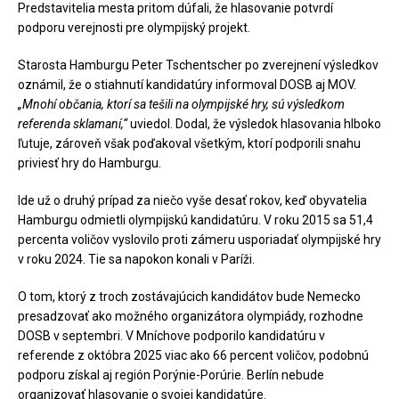
Predstavitelia mesta pritom dúfali, že hlasovanie potvrdí
podporu verejnosti pre olympijský projekt.
Starosta Hamburgu Peter Tschentscher po zverejnení výsledkov
oznámil, že o stiahnutí kandidatúry informoval DOSB aj MOV.
„Mnohí občania, ktorí sa tešili na olympijské hry, sú výsledkom
referenda sklamaní,“
uviedol. Dodal, že výsledok hlasovania hlboko
ľutuje, zároveň však poďakoval všetkým, ktorí podporili snahu
priviesť hry do Hamburgu.
Ide už o druhý prípad za niečo vyše desať rokov, keď obyvatelia
Hamburgu odmietli olympijskú kandidatúru. V roku 2015 sa 51,4
percenta voličov vyslovilo proti zámeru usporiadať olympijské hry
v roku 2024. Tie sa napokon konali v Paríži.
O tom, ktorý z troch zostávajúcich kandidátov bude Nemecko
presadzovať ako možného organizátora olympiády, rozhodne
DOSB v septembri. V Mníchove podporilo kandidatúru v
referende z októbra 2025 viac ako 66 percent voličov, podobnú
podporu získal aj región Porýnie-Porúrie. Berlín nebude
organizovať hlasovanie o svojej kandidatúre.