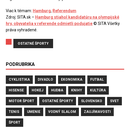
Viac k témam:
Hamburg
,
Referendum
Zdroj: SITA.sk –
Hamburg stiahol kandidatúru na olympijské
hry, obyvatelia v referende odmietli podujatie
© SITA Všetky
práva vyhradené.
OSTATNÉ ŠPORTY
PODRUBRIKA
CYKLISTIKA
DIVADLO
EKONOMIKA
FUTBAL
HISENSE
HOKEJ
HUDBA
KNIHY
KULTÚRA
MOTOR ŠPORT
OSTATNÉ ŠPORTY
SLOVENSKO
SVET
TENIS
UMENIE
VODNÝ SLALOM
ZAUJÍMAVOSTI
ŠPORT