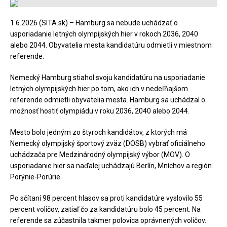
1.6.2026 (SITA.sk) – Hamburg sa nebude uchádzať o
usporiadanie letných olympijských hier v rokoch 2036, 2040
alebo 2044. Obyvatelia mesta kandidatúru odmietli v miestnom
referende.
Nemecký Hamburg stiahol svoju kandidatúru na usporiadanie
letných olympijských hier po tom, ako ich v nedeľňajšom
referende odmietli obyvatelia mesta. Hamburg sa uchádzal o
možnosť hostiť olympiádu v roku 2036, 2040 alebo 2044.
Mesto bolo jedným zo štyroch kandidátov, z ktorých má
Nemecký olympijský športový zväz (DOSB) vybrať oficiálneho
uchádzača pre Medzinárodný olympijský výbor (MOV). O
usporiadanie hier sa naďalej uchádzajú Berlín, Mníchov a región
Porýnie-Porúrie.
Po sčítaní 98 percent hlasov sa proti kandidatúre vyslovilo 55
percent voličov, zatiaľ čo za kandidatúru bolo 45 percent. Na
referende sa zúčastnila takmer polovica oprávnených voličov.