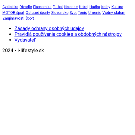
Cyklistika
Divadlo
Ekonomika
Futbal
Hisense
Hokej
Hudba
Knihy
Kultúra
MOTOR šport
Ostatné športy
Slovensko
Svet
Tenis
Umenie
Vodný slalom
Zaujímavosti
Šport
Zásady ochrany osobných údajov
Pravidlá používania cookies a obdobných nástrojov
Vydavateľ
2024 - i-lifestyle.sk