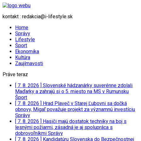
kontakt : redakcia@i-lifestyle.sk
Home
Správy
Lifestyle
Šport
Ekonomika
Kultúra
Zaujímavosti
Práve teraz
[ 7. 8. 2026 ]
Slovenské hádzanárky suverénne zdolali
Maďarky a zahrajú si o 5. miesto na MS v Rumunsku
Šport
[ 7. 8. 2026 ]
Hrad Plaveč v Starej Ľubovni sa dočká
obnovy, Migaľ považuje projekt za významnú investíciu
Správy
[ 7. 8. 2026 ]
Hasiči majú dostatok techniky na boj s
lesnými požiarmi, zásadná je aj spolupráca s
dobrovoľníkmi
Správy
[ 7. 8. 2026 ]
Kandidatúru Slovenska do Bezpečnostnej