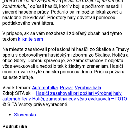
„
Objekt bol silne zadymený a požiar sa rozšíril aj na strešnú
konštrukciu,
“ opísali hasiči, ktorí v boji s požiarom nasadili
viaceré hasebné prúdy. Podarilo sa im požiar lokalizovať a
následne zlikvidovať. Priestory haly odvetrali pomocou
podtlakového ventilátora.
V prípade, ak sa vám nezobrazil zdieľaný obsah nad týmto
textom
kliknite sem
Na mieste zasahovali profesionálni hasiči zo Skalice a Trnavy
spolu s dobrovoľnými hasičskými zbormi zo Skalice, Holíča a
obce Gbely. Dobrou správou je, že zamestnancov z objektu
včas evakuovali a nedošlo tak k žiadnym zraneniam. Hasiči
monitorovali skryté ohniská pomocou dronu. Príčina požiaru
sa ešte zisťuje.
Viac k témam:
Automobilka
,
Požiar
,
Výrobná hala
Zdroj: SITA.sk –
Hasiči zasahovali pri požiari výrobnej haly
automobilky v Holíči, zamestnancov včas evakuovali – FOTO
© SITA Všetky práva vyhradené.
Slovensko
Podrubrika