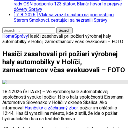
rady OSN podporilo 123 štátov, Blanár hovorí o prejave
dôvery
Správy
[ 7. 8. 2026 ]
Vlak sa zrazil s autom na priecestí pri
Starom Smokovci, cestujúci sa nezranili
Správy
Search
for:
Home
Správy
Hasiči zasahovali pri požiari výrobnej haly
automobilky v Holíči, zamestnancov včas evakuovali – FOTO
Hasiči zasahovali pri požiari výrobnej
haly automobilky v Holíči,
zamestnancov včas evakuovali – FOTO
18.4.2026 (SITA.sk) – Vo výrobnej hale automobilovej
spoločnosti vypukol požiar. Išlo o halu spoločnosti Eissmann
Automotive Slovensko v Holíči v okrese Skalica. Ako
informoval
Hasičský a záchranný zbor
, požiar im ohlásili o
12:44. Hasiči vyrazili na miesto, kde zistili, že ide o požiar
hydraulického lisu na textilné tkanivo.