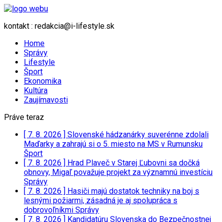
kontakt : redakcia@i-lifestyle.sk
Home
Správy
Lifestyle
Šport
Ekonomika
Kultúra
Zaujímavosti
Práve teraz
[ 7. 8. 2026 ]
Slovenské hádzanárky suverénne zdolali
Maďarky a zahrajú si o 5. miesto na MS v Rumunsku
Šport
[ 7. 8. 2026 ]
Hrad Plaveč v Starej Ľubovni sa dočká
obnovy, Migaľ považuje projekt za významnú investíciu
Správy
[ 7. 8. 2026 ]
Hasiči majú dostatok techniky na boj s
lesnými požiarmi, zásadná je aj spolupráca s
dobrovoľníkmi
Správy
[ 7. 8. 2026 ]
Kandidatúru Slovenska do Bezpečnostnej