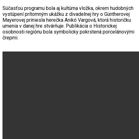
Súčasťou programu bola aj kultúrna vložka, okrem hudobných
vystúpení prítomným ukážku z divadelnej hry o Güntherovej
Mayerovej priniesla herečka Anikó Vargová, ktorá historičku
umenia v danej hre stvárňuje. Publikácia o Historickej
osobnosti regiónu bola symbolicky pokrstená porcelánovými
črepmi.