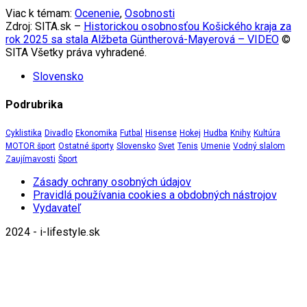
Viac k témam:
Ocenenie
,
Osobnosti
Zdroj: SITA.sk –
Historickou osobnosťou Košického kraja za
rok 2025 sa stala Alžbeta Güntherová-Mayerová – VIDEO
©
SITA Všetky práva vyhradené.
Slovensko
Podrubrika
Cyklistika
Divadlo
Ekonomika
Futbal
Hisense
Hokej
Hudba
Knihy
Kultúra
MOTOR šport
Ostatné športy
Slovensko
Svet
Tenis
Umenie
Vodný slalom
Zaujímavosti
Šport
Zásady ochrany osobných údajov
Pravidlá používania cookies a obdobných nástrojov
Vydavateľ
2024 - i-lifestyle.sk