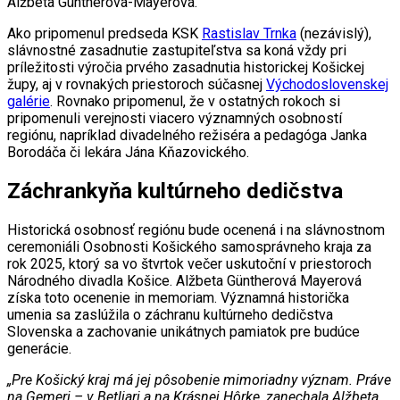
Alžbeta Güntherová-Mayerová.
Ako pripomenul predseda KSK
Rastislav Trnka
(nezávislý),
slávnostné zasadnutie zastupiteľstva sa koná vždy pri
príležitosti výročia prvého zasadnutia historickej Košickej
župy, aj v rovnakých priestoroch súčasnej
Východoslovenskej
galérie
. Rovnako pripomenul, že v ostatných rokoch si
pripomenuli verejnosti viacero významných osobností
regiónu, napríklad divadelného režiséra a pedagóga Janka
Borodáča či lekára Jána Kňazovického.
Záchrankyňa kultúrneho dedičstva
Historická osobnosť regiónu bude ocenená i na slávnostnom
ceremoniáli Osobnosti Košického samosprávneho kraja za
rok 2025, ktorý sa vo štvrtok večer uskutoční v priestoroch
Národného divadla Košice. Alžbeta Güntherová Mayerová
získa toto ocenenie in memoriam. Významná historička
umenia sa zaslúžila o záchranu kultúrneho dedičstva
Slovenska a zachovanie unikátnych pamiatok pre budúce
generácie.
„Pre Košický kraj má jej pôsobenie mimoriadny význam. Práve
na Gemeri – v Betliari a na Krásnej Hôrke, zanechala Alžbeta