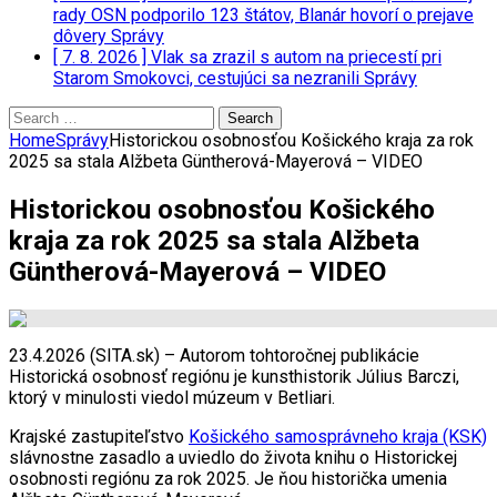
rady OSN podporilo 123 štátov, Blanár hovorí o prejave
dôvery
Správy
[ 7. 8. 2026 ]
Vlak sa zrazil s autom na priecestí pri
Starom Smokovci, cestujúci sa nezranili
Správy
Search
for:
Home
Správy
Historickou osobnosťou Košického kraja za rok
2025 sa stala Alžbeta Güntherová-Mayerová – VIDEO
Historickou osobnosťou Košického
kraja za rok 2025 sa stala Alžbeta
Güntherová-Mayerová – VIDEO
23.4.2026 (SITA.sk) – Autorom tohtoročnej publikácie
Historická osobnosť regiónu je kunsthistorik Július Barczi,
ktorý v minulosti viedol múzeum v Betliari.
Krajské zastupiteľstvo
Košického samosprávneho kraja (KSK)
slávnostne zasadlo a uviedlo do života knihu o Historickej
osobnosti regiónu za rok 2025. Je ňou historička umenia