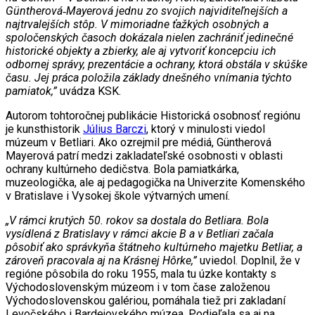
Güntherová‑Mayerová jednu zo svojich najviditeľnejších a
najtrvalejších stôp. V mimoriadne ťažkých osobných a
spoločenských časoch dokázala nielen zachrániť jedinečné
historické objekty a zbierky, ale aj vytvoriť koncepciu ich
odbornej správy, prezentácie a ochrany, ktorá obstála v skúške
času. Jej práca položila základy dnešného vnímania týchto
pamiatok,”
uvádza KSK.
Autorom tohtoročnej publikácie Historická osobnosť regiónu
je kunsthistorik
Július Barczi
, ktorý v minulosti viedol
múzeum v Betliari. Ako ozrejmil pre médiá, Güntherová
Mayerová patrí medzi zakladateľské osobnosti v oblasti
ochrany kultúrneho dedičstva. Bola pamiatkárka,
muzeologička, ale aj pedagogička na Univerzite Komenského
v Bratislave i Vysokej škole výtvarných umení.
„V rámci krutých 50. rokov sa dostala do Betliara. Bola
vysídlená z Bratislavy v rámci akcie B a v Betliari začala
pôsobiť ako správkyňa štátneho kultúrneho majetku Betliar, a
zároveň pracovala aj na Krásnej Hôrke,”
uviedol. Doplnil, že v
regióne pôsobila do roku 1955, mala tu úzke kontakty s
Východoslovenským múzeom i v tom čase založenou
Východoslovenskou galériou, pomáhala tiež pri zakladaní
Levočského i Bardejovského múzea. Podieľala sa aj na