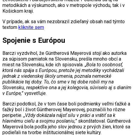
metodikách a výskumoch, ako v metropole východu, tak i v
Košickom kraji.
V prípade, ak sa vám nezobrazil zdieľaný obsah nad týmto
textom
kliknite sem
Spojenie s Európou
Barczi vyzdvihol, že Güntherová Mayerová stojí ako autorka
za súpisom pamiatok na Slovensku, prešla mnoho obcí a
miest na Slovensku, kde ich spisovala. „
Bola to osobnosť,
ktorá nás spája s Európou, pretože jej metodiky vychádzali
jednak z viedenskej školy umenia, poznala nemecké
publikácie tej doby. To, čo sme v tej dobe robili my na
Slovensku, respektíve ona a jej kolegovia, súviselo aj s dianím
v Európe,” vysvetľuje.
Barczi podotkol, že v tom čase boli podmienky veľmi ťažké a
ťažký bol i život Güntherovej Mayerovej, poznačili ho rôzne
peripetie.
„Vždy dokázala nájsť silu v práci a vrátiť sa k
hlavnému cieľu a svojmu poslaniu,”
skonštatoval. Güntherová
Mayerová bola podľa jeho slov jednou z prvých žien, ktoré sa
podieľali na tvorbe inštitucionálnej siete kultúry.