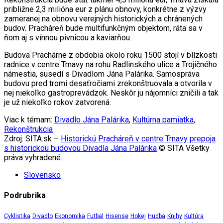
približne 2,3 milióna eur z plánu obnovy, konkrétne z výzvy
zameranej na obnovu verejných historických a chránených
budov. Pracháreň bude multifunkčným objektom, ráta sa v
ňom aj s vínnou pivnicou a kaviarňou.
Budova Prachárne z obdobia okolo roku 1500 stojí v blízkosti
radnice v centre Trnavy na rohu Radlinského ulice a Trojičného
námestia, susedí s Divadlom Jána Palárika. Samospráva
budovu pred tromi desaťročiami zrekonštruovala a otvorila v
nej niekoľko gastroprevádzok. Neskôr ju nájomníci zničili a tak
je už niekoľko rokov zatvorená.
Viac k témam:
Divadlo Jána Palárika
,
Kultúrna pamiatka
,
Rekonštrukcia
Zdroj: SITA.sk –
Historickú Pracháreň v centre Trnavy prepoja
s historickou budovou Divadla Jána Palárika
© SITA Všetky
práva vyhradené.
Slovensko
Podrubrika
Cyklistika
Divadlo
Ekonomika
Futbal
Hisense
Hokej
Hudba
Knihy
Kultúra