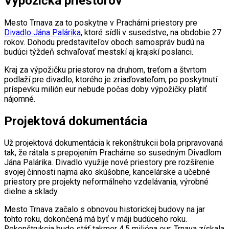
Výpožička priestorov
Mesto Trnava za to poskytne v Prachárni priestory pre
Divadlo Jána Palárika
, ktoré sídli v susedstve, na obdobie 27
rokov. Dohodu predstaviteľov oboch samospráv budú na
budúci týždeň schvaľovať mestskí aj krajskí poslanci.
Kraj za výpožičku priestorov na druhom, treťom a štvrtom
podlaží pre divadlo, ktorého je zriaďovateľom, po poskytnutí
príspevku milión eur nebude počas doby výpožičky platiť
nájomné.
Projektová dokumentácia
Už projektová dokumentácia k rekonštrukcii bola pripravovaná
tak, že rátala s prepojením Prachárne so susedným Divadlom
Jána Palárika. Divadlo využije nové priestory pre rozšírenie
svojej činnosti najmä ako skúšobne, kancelárske a učebné
priestory pre projekty neformálneho vzdelávania, výrobné
dielne a sklady.
Mesto Trnava začalo s obnovou historickej budovy na jar
tohto roku, dokončená má byť v máji budúceho roku.
Rekonštrukcia bude stáť takmer 4,5 milióna eur, Trnava získala