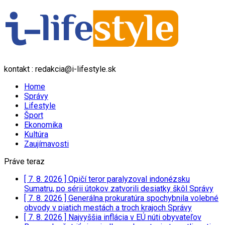
kontakt : redakcia@i-lifestyle.sk
Home
Správy
Lifestyle
Šport
Ekonomika
Kultúra
Zaujímavosti
Práve teraz
[ 7. 8. 2026 ]
Opičí teror paralyzoval indonézsku
Sumatru, po sérii útokov zatvorili desiatky škôl
Správy
[ 7. 8. 2026 ]
Generálna prokuratúra spochybnila volebné
obvody v piatich mestách a troch krajoch
Správy
[ 7. 8. 2026 ]
Najvyššia inflácia v EÚ núti obyvateľov