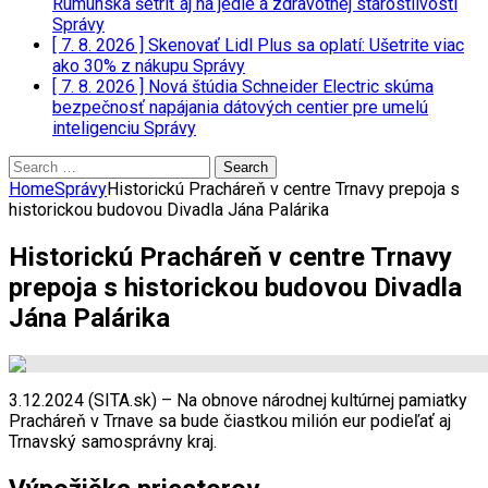
Rumunska šetriť aj na jedle a zdravotnej starostlivosti
Správy
[ 7. 8. 2026 ]
Skenovať Lidl Plus sa oplatí: Ušetrite viac
ako 30% z nákupu
Správy
[ 7. 8. 2026 ]
Nová štúdia Schneider Electric skúma
bezpečnosť napájania dátových centier pre umelú
inteligenciu
Správy
Search
for:
Home
Správy
Historickú Pracháreň v centre Trnavy prepoja s
historickou budovou Divadla Jána Palárika
Historickú Pracháreň v centre Trnavy
prepoja s historickou budovou Divadla
Jána Palárika
3.12.2024 (SITA.sk) – Na obnove národnej kultúrnej pamiatky
Pracháreň v Trnave sa bude čiastkou milión eur podieľať aj
Trnavský samosprávny kraj.