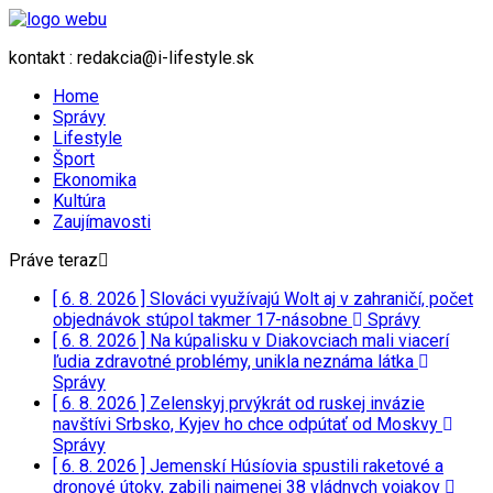
kontakt : redakcia@i-lifestyle.sk
Home
Správy
Lifestyle
Šport
Ekonomika
Kultúra
Zaujímavosti
Práve teraz
[ 6. 8. 2026 ]
Slováci využívajú Wolt aj v zahraničí, počet
objednávok stúpol takmer 17-násobne
Správy
[ 6. 8. 2026 ]
Na kúpalisku v Diakovciach mali viacerí
ľudia zdravotné problémy, unikla neznáma látka
Správy
[ 6. 8. 2026 ]
Zelenskyj prvýkrát od ruskej invázie
navštívi Srbsko, Kyjev ho chce odpútať od Moskvy
Správy
[ 6. 8. 2026 ]
Jemenskí Húsíovia spustili raketové a
dronové útoky, zabili najmenej 38 vládnych vojakov