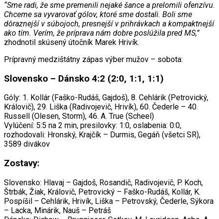
“Sme radi, že sme premenili nejaké šance a prelomili ofenzívu.
Chceme sa vyvarovať gólov, ktoré sme dostali. Boli sme
dôraznejší v súbojoch, presnejší v prihrávkach a kompaktnejší
ako tím. Verím, že príprava nám dobre poslúžila pred MS,”
zhodnotil skúsený útočník Marek Hrivík.
Prípravný medzištátny zápas výber mužov – sobota:
Slovensko – Dánsko 4:2 (2:0, 1:1, 1:1)
Góly: 1. Kollár (Faško-Rudáš, Gajdoš), 8. Cehlárik (Petrovický,
Královič), 29. Liška (Radivojevič, Hrivík), 60. Čederle – 40.
Russell (Olesen, Storm), 46. A. True (Scheel)
Vylúčení: 5:5 na 2 min, presilovky: 1:0, oslabenia: 0:0,
rozhodovali: Hronský, Krajčík – Durmis, Gegáň (všetci SR),
3589 divákov
Zostavy:
Slovensko: Hlavaj – Gajdoš, Rosandič, Radivojevič, P. Koch,
Štrbák, Žiak, Královič, Petrovický – Faško-Rudáš, Kollár, K.
Pospíšil – Cehlárik, Hrivík, Liška – Petrovský, Čederle, Sýkora
– Lacka, Minárik, Nauš – Petráš