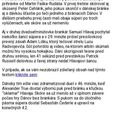
prihrávke od Martin Faška-Rudáša. V prvej tretine skóroval aj
skúsený Peter Cehlárik, jeho pokus skončil v dánskej bránke
aj s dávkou šťastie po teči jedného z brániacich Dánov. V
ďalšom priebehu prvej časti mali obaja súperi po troch
vylúčeniach, ale skóre sa už nemenilo.
Aj v druhej dvadsaťminútovke brankár Samuel Hlavaj pochytal
niekoľko šancí súpera a v 29. minúte prišiel presilovkový
presný zásah Adam Lišku, ktorý tečoval strelu Lucu
Radivojeviča. Gól potvrdilo aj video, na ktorom arbitri skúmali
možnú hru vysokou hokejkou. Dáni skorigovali tesne pred
druhou sirénou, len 41 sekúnd pred prestávkou Patrick
Russell delovkou z ľavej strany nedal Hlavajovi šancu.
V prípade, ak sa vám nezobrazil zdieľaný obsah nad týmto
textom
kliknite sem
Dánsky tím ešte viac zdramatizoval duel v 46. minúte, keď
Alexander True dostal výbornú puk pred bránku a kľučkou
“oklamal”
Hlavaja. Skóre sa už menilo až v úplnom závere
počas hry Dánov bez brankára. S pukom sa do útočného
pásma súpera dostal Sebastián Čederle a upravil na
konečných 4:2.