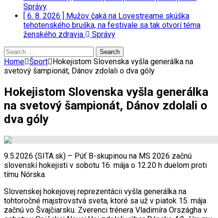
Správy
[ 6. 8. 2026 ]
Mužov čaká na Lovestreame skúška
tehotenského bruška, na festivale sa tak otvorí téma
ženského zdravia
Správy
Search
for:
Home
Šport
Hokejistom Slovenska vyšla generálka na
svetový šampionát, Dánov zdolali o dva góly
Hokejistom Slovenska vyšla generálka
na svetový šampionát, Dánov zdolali o
dva góly
9.5.2026 (SITA.sk) – Púť B-skupinou na MS 2026 začnú
slovenskí hokejisti v sobotu 16. mája o 12.20 h duelom proti
tímu Nórska.
Slovenskej hokejovej reprezentácii vyšla generálka na
tohtoročné majstrovstvá sveta, ktoré sa už v piatok 15. mája
začnú vo Švajčiarsku. Zverenci trénera Vladimíra Országha v