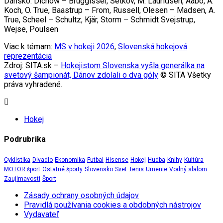
Dánsko: Dichow – Bruggisser, Setkov, M. Lauridsen, Aabo, A.
Koch, O. True, Baastrup – From, Russell, Olesen – Madsen, A.
True, Scheel – Schultz, Kjär, Storm – Schmidt Svejstrup,
Wejse, Poulsen
Viac k témam:
MS v hokeji 2026
,
Slovenská hokejová
reprezentácia
Zdroj: SITA.sk –
Hokejistom Slovenska vyšla generálka na
svetový šampionát, Dánov zdolali o dva góly
© SITA Všetky
práva vyhradené.
Hokej
Podrubrika
Cyklistika
Divadlo
Ekonomika
Futbal
Hisense
Hokej
Hudba
Knihy
Kultúra
MOTOR šport
Ostatné športy
Slovensko
Svet
Tenis
Umenie
Vodný slalom
Zaujímavosti
Šport
Zásady ochrany osobných údajov
Pravidlá používania cookies a obdobných nástrojov
Vydavateľ