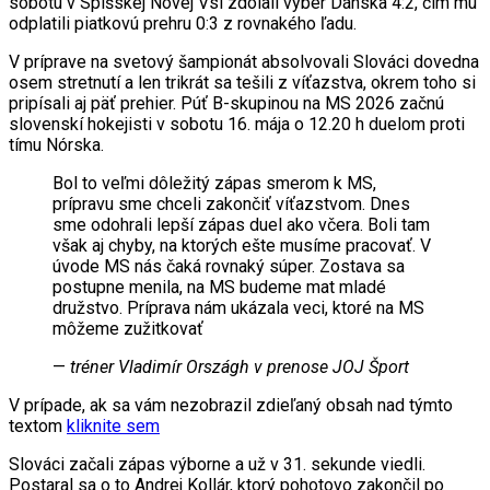
sobotu v Spišskej Novej Vsi zdolali výber Dánska 4:2, čím mu
odplatili piatkovú prehru 0:3 z rovnakého ľadu.
V príprave na svetový šampionát absolvovali Slováci dovedna
osem stretnutí a len trikrát sa tešili z víťazstva, okrem toho si
pripísali aj päť prehier. Púť B-skupinou na MS 2026 začnú
slovenskí hokejisti v sobotu 16. mája o 12.20 h duelom proti
tímu Nórska.
Bol to veľmi dôležitý zápas smerom k MS,
prípravu sme chceli zakončiť víťazstvom. Dnes
sme odohrali lepší zápas duel ako včera. Boli tam
však aj chyby, na ktorých ešte musíme pracovať. V
úvode MS nás čaká rovnaký súper. Zostava sa
postupne menila, na MS budeme mat mladé
družstvo. Príprava nám ukázala veci, ktoré na MS
môžeme zužitkovať
—
tréner Vladimír Országh v prenose JOJ Šport
V prípade, ak sa vám nezobrazil zdieľaný obsah nad týmto
textom
kliknite sem
Slováci začali zápas výborne a už v 31. sekunde viedli.
Postaral sa o to Andrej Kollár, ktorý pohotovo zakončil po