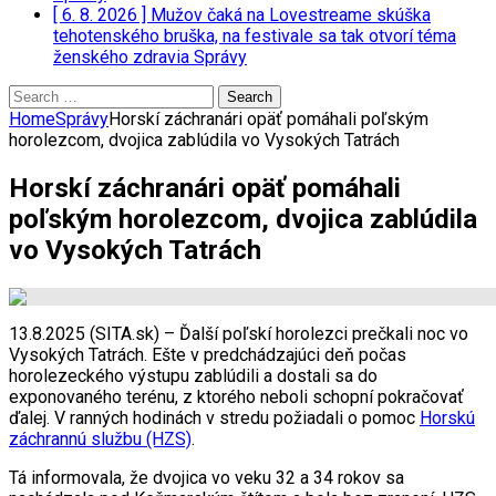
[ 6. 8. 2026 ]
Mužov čaká na Lovestreame skúška
tehotenského bruška, na festivale sa tak otvorí téma
ženského zdravia
Správy
Search
for:
Home
Správy
Horskí záchranári opäť pomáhali poľským
horolezcom, dvojica zablúdila vo Vysokých Tatrách
Horskí záchranári opäť pomáhali
poľským horolezcom, dvojica zablúdila
vo Vysokých Tatrách
13.8.2025 (SITA.sk) – Ďalší poľskí horolezci prečkali noc vo
Vysokých Tatrách. Ešte v predchádzajúci deň počas
horolezeckého výstupu zablúdili a dostali sa do
exponovaného terénu, z ktorého neboli schopní pokračovať
ďalej. V ranných hodinách v stredu požiadali o pomoc
Horskú
záchrannú službu (HZS)
.
Tá informovala, že dvojica vo veku 32 a 34 rokov sa