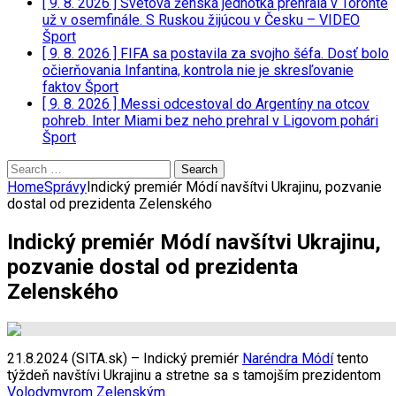
[ 9. 8. 2026 ]
Svetová ženská jednotka prehrala v Toronte
už v osemfinále. S Ruskou žijúcou v Česku – VIDEO
Šport
[ 9. 8. 2026 ]
FIFA sa postavila za svojho šéfa. Dosť bolo
očierňovania Infantina, kontrola nie je skresľovanie
faktov
Šport
[ 9. 8. 2026 ]
Messi odcestoval do Argentíny na otcov
pohreb. Inter Miami bez neho prehral v Ligovom pohári
Šport
Search
for:
Home
Správy
Indický premiér Módí navšítvi Ukrajinu, pozvanie
dostal od prezidenta Zelenského
Indický premiér Módí navšítvi Ukrajinu,
pozvanie dostal od prezidenta
Zelenského
21.8.2024 (SITA.sk) – Indický premiér
Naréndra Módí
tento
týždeň navštívi Ukrajinu a stretne sa s tamojším prezidentom
Volodymyrom Zelenským
.