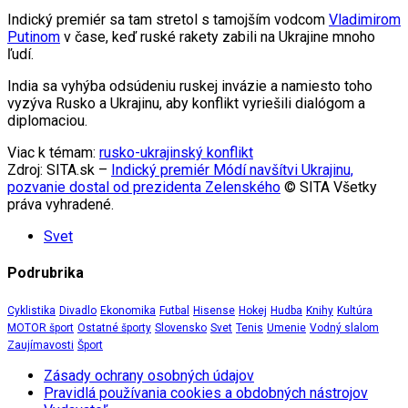
Indický premiér sa tam stretol s tamojším vodcom
Vladimirom
Putinom
v čase, keď ruské rakety zabili na Ukrajine mnoho
ľudí.
India sa vyhýba odsúdeniu ruskej invázie a namiesto toho
vyzýva Rusko a Ukrajinu, aby konflikt vyriešili dialógom a
diplomaciou.
Viac k témam:
rusko-ukrajinský konflikt
Zdroj: SITA.sk –
Indický premiér Módí navšítvi Ukrajinu,
pozvanie dostal od prezidenta Zelenského
© SITA Všetky
práva vyhradené.
Svet
Podrubrika
Cyklistika
Divadlo
Ekonomika
Futbal
Hisense
Hokej
Hudba
Knihy
Kultúra
MOTOR šport
Ostatné športy
Slovensko
Svet
Tenis
Umenie
Vodný slalom
Zaujímavosti
Šport
Zásady ochrany osobných údajov
Pravidlá používania cookies a obdobných nástrojov