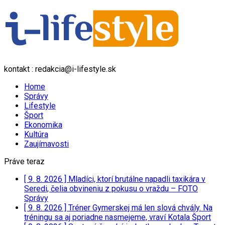
kontakt : redakcia@i-lifestyle.sk
Home
Správy
Lifestyle
Šport
Ekonomika
Kultúra
Zaujímavosti
Práve teraz
[ 9. 8. 2026 ]
Mladíci, ktorí brutálne napadli taxikára v
Seredi, čelia obvineniu z pokusu o vraždu – FOTO
Správy
[ 9. 8. 2026 ]
Tréner Gymerskej má len slová chvály. Na
tréningu sa aj poriadne nasmejeme, vraví Kotala
Šport