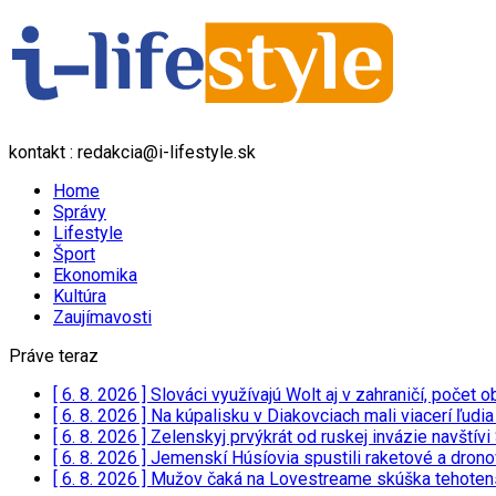
kontakt : redakcia@i-lifestyle.sk
Home
Správy
Lifestyle
Šport
Ekonomika
Kultúra
Zaujímavosti
Práve teraz
[ 6. 8. 2026 ]
Slováci využívajú Wolt aj v zahraničí, poče
[ 6. 8. 2026 ]
Na kúpalisku v Diakovciach mali viacerí ľudi
[ 6. 8. 2026 ]
Zelenskyj prvýkrát od ruskej invázie navští
[ 6. 8. 2026 ]
Jemenskí Húsíovia spustili raketové a drono
[ 6. 8. 2026 ]
Mužov čaká na Lovestreame skúška tehotensk