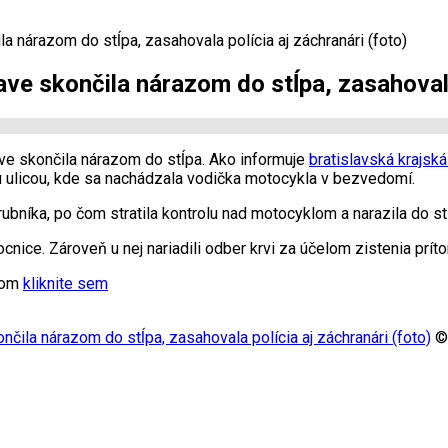
a nárazom do stĺpa, zasahovala polícia aj záchranári (foto)
ve skončila nárazom do stĺpa, zasahovala
ave skončila nárazom do stĺpa. Ako informuje
bratislavská krajská
u ulicou, kde sa nachádzala vodička motocykla v bezvedomí.
ubníka, po čom stratila kontrolu nad motocyklom a narazila do st
ice. Zároveň u nej nariadili odber krvi za účelom zistenia príto
xtom
kliknite sem
nčila nárazom do stĺpa, zasahovala polícia aj záchranári (foto)
© 