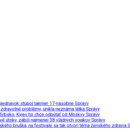
t objednávok stúpol takmer 17-násobne
Správy
a zdravotné problémy, unikla neznáma látka
Správy
vi Srbsko, Kyjev ho chce odpútať od Moskvy
Správy
vé útoky, zabili najmenej 38 vládnych vojakov
Správy
ého bruška, na festivale sa tak otvorí téma ženského zdravia
S