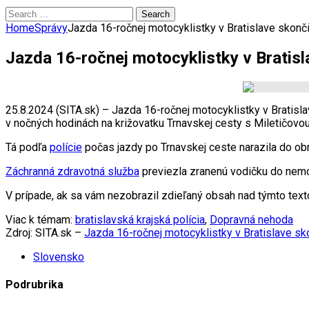
Search
for:
Home
Správy
Jazda 16-ročnej motocyklistky v Bratislave skončil
Jazda 16-ročnej motocyklistky v Bratisla
25.8.2024 (SITA.sk) – Jazda 16-ročnej motocyklistky v Bratisl
v nočných hodinách na križovatku Trnavskej cesty s Miletičovo
Tá podľa
polície
počas jazdy po Trnavskej ceste narazila do obr
Záchranná zdravotná služba
previezla zranenú vodičku do nemocn
V prípade, ak sa vám nezobrazil zdieľaný obsah nad týmto te
Viac k témam:
bratislavská krajská polícia
,
Dopravná nehoda
Zdroj: SITA.sk –
Jazda 16-ročnej motocyklistky v Bratislave sko
Slovensko
Podrubrika