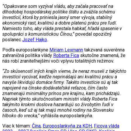
“Opakovane som vyzýval vládu, aby začala pracovať na
dlhodobej hospodárskej politike štátu a zvážila schému
investícií, ktorá by priniesla jasný smer vývoja, stabilný
ekonomický rast, kvalitnú a dobre platenú prácu pre ľudí.
Namiesto toho, aby vláda prestala habkať, hľadá spasenie v
spolupráci s komunistickou Čínou,”
povedal opozičný
poslanec
Jozef Hajko
.
Podľa europoslankyne
Miriam Lexmann
takzvaná suverénna
zahraničná politika vlády
Roberta Fica
skutočne znamená, že
nás robí zraniteľnejšími voči vplyvu totalitných režimov.
“Zo skúseností iných krajín vieme, že neraz museli z takýchto
investícií vycúvať, keďže neprinášajú ani kvalitnú prácu a
navyše likvidujú domáce firmy. Takéto investície sú aj tak
napojené na čínske dodávateľské reťazce, čím často
znamenajú minimálny prínos pre krajinu, kam prichádzajú.
Napriek týmto skutočnostiam ministri vlády Roberta Fica
takýmito krokmi doslova hazardujú so živobytím ľudí v
časoch, keď už aj tak majú mnohé rodiny na Slovensku
hlboko do vrecka,”
vyhlásila europoslankyňa.
Viac k témam:
Čína
,
Europoslankyňa za KDH
,
Ficova vláda