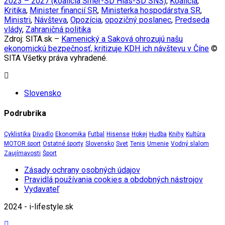
2023 – 2027 (koalícia Smer-SD Hlas-SD SNS)
,
Koalícia
,
Kritika
,
Minister financií SR
,
Ministerka hospodárstva SR
,
Ministri
,
Návšteva
,
Opozícia
,
opozičný poslanec
,
Predseda
vlády
,
Zahraničná politika
Zdroj: SITA.sk –
Kamenický a Saková ohrozujú našu
ekonomickú bezpečnosť, kritizuje KDH ich návštevu v Číne
©
SITA Všetky práva vyhradené.
Slovensko
Podrubrika
Cyklistika
Divadlo
Ekonomika
Futbal
Hisense
Hokej
Hudba
Knihy
Kultúra
MOTOR šport
Ostatné športy
Slovensko
Svet
Tenis
Umenie
Vodný slalom
Zaujímavosti
Šport
Zásady ochrany osobných údajov
Pravidlá používania cookies a obdobných nástrojov
Vydavateľ
2024 - i-lifestyle.sk