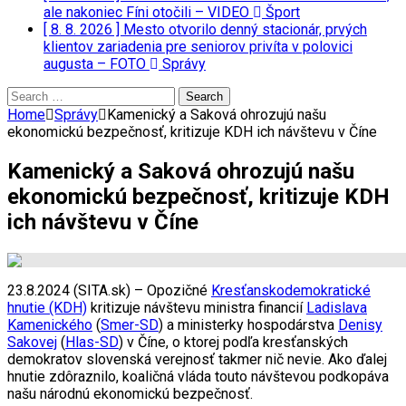
ale nakoniec Fíni otočili – VIDEO
Šport
[ 8. 8. 2026 ]
Mesto otvorilo denný stacionár, prvých
klientov zariadenia pre seniorov privíta v polovici
augusta – FOTO
Správy
Search
for:
Home
Správy
Kamenický a Saková ohrozujú našu
ekonomickú bezpečnosť, kritizuje KDH ich návštevu v Číne
Kamenický a Saková ohrozujú našu
ekonomickú bezpečnosť, kritizuje KDH
ich návštevu v Číne
23.8.2024 (SITA.sk) – Opozičné
Kresťanskodemokratické
hnutie (KDH)
kritizuje návštevu ministra financií
Ladislava
Kamenického
(
Smer-SD
) a ministerky hospodárstva
Denisy
Sakovej
(
Hlas-SD
) v Číne, o ktorej podľa kresťanských
demokratov slovenská verejnosť takmer nič nevie. Ako ďalej
hnutie zdôraznilo, koaličná vláda touto návštevou podkopáva
našu národnú ekonomickú bezpečnosť.