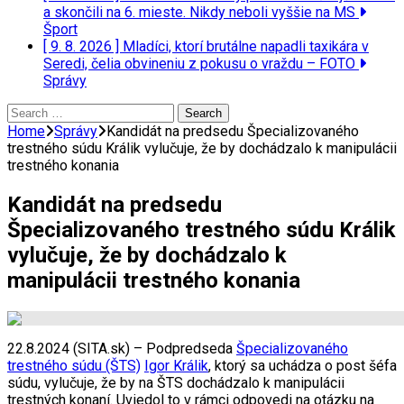
a skončili na 6. mieste. Nikdy neboli vyššie na MS
Šport
[ 9. 8. 2026 ]
Mladíci, ktorí brutálne napadli taxikára v
Seredi, čelia obvineniu z pokusu o vraždu – FOTO
Správy
Search
for:
Home
Správy
Kandidát na predsedu Špecializovaného
trestného súdu Králik vylučuje, že by dochádzalo k manipulácii
trestného konania
Kandidát na predsedu
Špecializovaného trestného súdu Králik
vylučuje, že by dochádzalo k
manipulácii trestného konania
22.8.2024 (SITA.sk) – Podpredseda
Špecializovaného
trestného súdu (ŠTS)
Igor Králik
, ktorý sa uchádza o post šéfa
súdu, vylučuje, že by na ŠTS dochádzalo k manipulácii
trestných konaní. Uviedol to v rámci odpovedi na otázku na