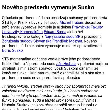
Nového predsedu vymenuje Susko
O funkciu predsedu súdu sa uchádzajú súčasný podpredseda
ŠTS Igor Králik a bývalý šéf súdu
Michal Truban
. Súčasťou
päťčlennej výberovej komisie je aj dekan
Právnickej Fakulty
Univerzity Komenského
Eduard Burda
alebo šéf
trestnoprávneho kolégia
Najvyššieho súdu SR
a prezident
Združenia sudcov Slovenska
František Mozner
. Nového
predsedu súdu nakoniec vymenuje minister spravodlivosti
Boris Susko
.
ŠTS momentálne dočasne vedie práve jeho podpredseda
Králik. Doterajší predseda súdu
Ján Hrubala
v polovici mája po
stretnutí s ministrom spravodlivosti Suskom oznámil, že
končí vo funkcii. Minister mu totiž oznámil, že si s ním ako s
predsedom súdu nevie predstaviť spoluprácu.
„V rámci výkonu štátnej správy súdov by spolupráca mala byť
založená na dôvere, a ak neexistuje, je viacero spôsobov
ukončenia takejto spolupráce. Jedným z nich je vzdanie sa
funkcie predsedu súdu a takýto krok som učinil,“
vyhlásil
Hrubala. Suskovi sa konkrétne nepáčil postup Hrubalu v
disciplinárnom konaní voči sudcovi Michalovi Trubanovi.