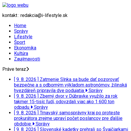
kontakt : redakcia@i-lifestyle.sk
Home
Správy
Lifestyle
Šport
Ekonomika
Kultúra
Zaujímavosti
Práve teraz
[ 9. 8. 2026 ]
Zatmenie Slnka sa bude dať pozorovať
bezpečne a s odborným výkladom astronómov, žilinská
hvezdáreň pripravila dve podujatia
Správy
[ 9. 8. 2026 ]
Zberný dvor v Dúbravke využilo za rok
takmer 15-tisíc ľudí, odovzdali viac ako 1 600 ton
odpadu
Správy
[ 9. 8. 2026 ]
Trnavský samosprávny kraj po proteste
prokurátora zrejme upraví počet poslancov pre ďalšie
obdobie
Správy
[ 9. 8. 2026 ]
Slovenské kadetky prehrali so Švajčiarkami