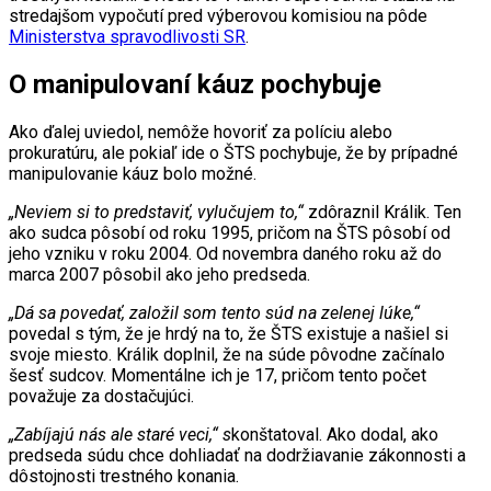
stredajšom vypočutí pred výberovou komisiou na pôde
Ministerstva spravodlivosti SR
.
O manipulovaní káuz pochybuje
Ako ďalej uviedol, nemôže hovoriť za políciu alebo
prokuratúru, ale pokiaľ ide o ŠTS pochybuje, že by prípadné
manipulovanie káuz bolo možné.
„Neviem si to predstaviť, vylučujem to,“
zdôraznil Králik. Ten
ako sudca pôsobí od roku 1995, pričom na ŠTS pôsobí od
jeho vzniku v roku 2004. Od novembra daného roku až do
marca 2007 pôsobil ako jeho predseda.
„Dá sa povedať, založil som tento súd na zelenej lúke,“
povedal s tým, že je hrdý na to, že ŠTS existuje a našiel si
svoje miesto. Králik doplnil, že na súde pôvodne začínalo
šesť sudcov. Momentálne ich je 17, pričom tento počet
považuje za dostačujúci.
„Zabíjajú nás ale staré veci,“ s
konštatoval. Ako dodal, ako
predseda súdu chce dohliadať na dodržiavanie zákonnosti a
dôstojnosti trestného konania.