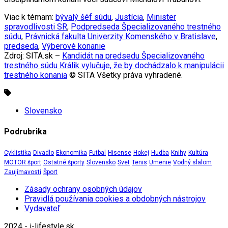
Viac k témam:
bývalý šéf súdu
,
Justícia
,
Minister
spravodlivosti SR
,
Podpredseda Špecializovaného trestného
súdu
,
Právnická fakulta Univerzity Komenského v Bratislave
,
predseda
,
Výberové konanie
Zdroj: SITA.sk –
Kandidát na predsedu Špecializovaného
trestného súdu Králik vylučuje, že by dochádzalo k manipulácii
trestného konania
© SITA Všetky práva vyhradené.
Slovensko
Podrubrika
Cyklistika
Divadlo
Ekonomika
Futbal
Hisense
Hokej
Hudba
Knihy
Kultúra
MOTOR šport
Ostatné športy
Slovensko
Svet
Tenis
Umenie
Vodný slalom
Zaujímavosti
Šport
Zásady ochrany osobných údajov
Pravidlá používania cookies a obdobných nástrojov
Vydavateľ
2024 - i-lifestyle.sk