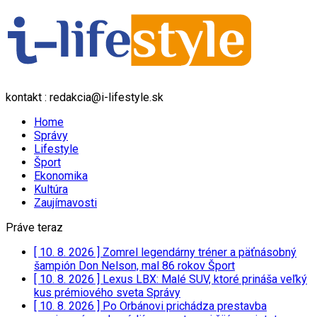
kontakt : redakcia@i-lifestyle.sk
Home
Správy
Lifestyle
Šport
Ekonomika
Kultúra
Zaujímavosti
Práve teraz
[ 10. 8. 2026 ]
Zomrel legendárny tréner a päťnásobný
šampión Don Nelson, mal 86 rokov
Šport
[ 10. 8. 2026 ]
Lexus LBX: Malé SUV, ktoré prináša veľký
kus prémiového sveta
Správy
[ 10. 8. 2026 ]
Po Orbánovi prichádza prestavba