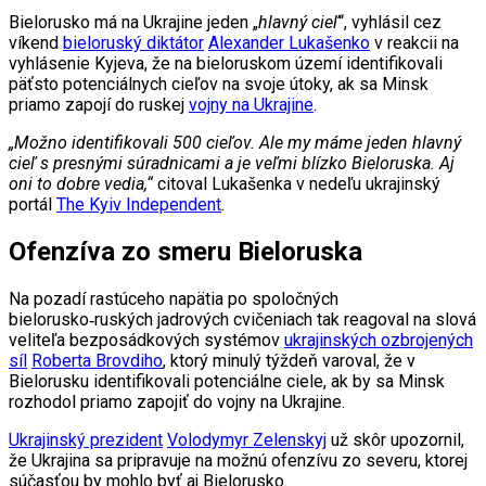
Bielorusko má na Ukrajine jeden „
hlavný cieľ
“, vyhlásil cez
víkend
bieloruský diktátor
Alexander Lukašenko
v reakcii na
vyhlásenie Kyjeva, že na bieloruskom území identifikovali
päťsto potenciálnych cieľov na svoje útoky, ak sa Minsk
priamo zapojí do ruskej
vojny na Ukrajine
.
„Možno identifikovali 500 cieľov. Ale my máme jeden hlavný
cieľ s presnými súradnicami a je veľmi blízko Bieloruska. Aj
oni to dobre vedia,“
citoval Lukašenka v nedeľu ukrajinský
portál
The Kyiv Independent
.
Ofenzíva zo smeru Bieloruska
Na pozadí rastúceho napätia po spoločných
bielorusko‑ruských jadrových cvičeniach tak reagoval na slová
veliteľa bezposádkových systémov
ukrajinských ozbrojených
síl
Roberta Brovdiho
, ktorý minulý týždeň varoval, že v
Bielorusku identifikovali potenciálne ciele, ak by sa Minsk
rozhodol priamo zapojiť do vojny na Ukrajine.
Ukrajinský prezident
Volodymyr Zelenskyj
už skôr upozornil,
že Ukrajina sa pripravuje na možnú ofenzívu zo severu, ktorej
súčasťou by mohlo byť aj Bielorusko.