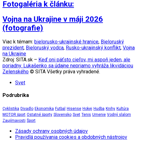
Fotogaléria k článku:
Vojna na Ukrajine v máji 2026
(fotografie)
Viac k témam:
bielorusko-ukrajinské hranice
,
Bieloruský
prezident
,
Bieloruský vodca
,
Rusko-ukrajinský konflikt
,
Vojna
na Ukrajine
Zdroj: SITA.sk –
Keď oni päťsto cieľov, mi aspoň jeden, ale
poriadny. Lukašenko sa údajne nepriamo vyhráža likvidáciou
Zelenského
© SITA Všetky práva vyhradené.
Svet
Podrubrika
Cyklistika
Divadlo
Ekonomika
Futbal
Hisense
Hokej
Hudba
Knihy
Kultúra
MOTOR šport
Ostatné športy
Slovensko
Svet
Tenis
Umenie
Vodný slalom
Zaujímavosti
Šport
Zásady ochrany osobných údajov
Pravidlá používania cookies a obdobných nástrojov