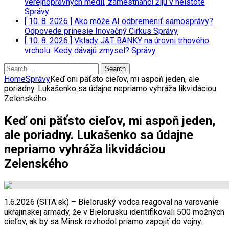
verejnoprávnych médií, zamestnanci žijú v neistote
Správy
[ 10. 8. 2026 ]
Ako môže AI odbremeniť samosprávy?
Odpovede prinesie Inovačný Cirkus
Správy
[ 10. 8. 2026 ]
Vklady J&T BANKY na úrovni trhového
vrcholu. Kedy dávajú zmysel?
Správy
Search
for:
Home
Správy
Keď oni päťsto cieľov, mi aspoň jeden, ale
poriadny. Lukašenko sa údajne nepriamo vyhráža likvidáciou
Zelenského
Keď oni päťsto cieľov, mi aspoň jeden,
ale poriadny. Lukašenko sa údajne
nepriamo vyhráža likvidáciou
Zelenského
1.6.2026 (SITA.sk) – Bieloruský vodca reagoval na varovanie
ukrajinskej armády, že v Bielorusku identifikovali 500 možných
cieľov, ak by sa Minsk rozhodol priamo zapojiť do vojny.