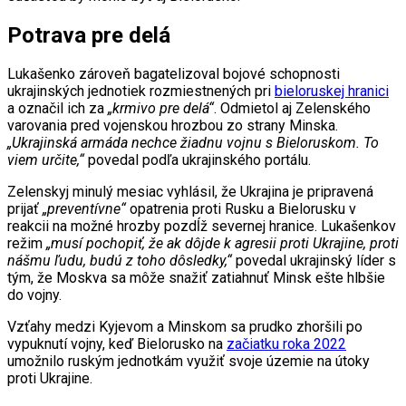
Potrava pre delá
Lukašenko zároveň bagatelizoval bojové schopnosti
ukrajinských jednotiek rozmiestnených pri
bieloruskej hranici
a označil ich za
„krmivo pre delá“
. Odmietol aj Zelenského
varovania pred vojenskou hrozbou zo strany Minska.
„Ukrajinská armáda nechce žiadnu vojnu s Bieloruskom. To
viem určite,“
povedal podľa ukrajinského portálu.
Zelenskyj minulý mesiac vyhlásil, že Ukrajina je pripravená
prijať
„preventívne“
opatrenia proti Rusku a Bielorusku v
reakcii na možné hrozby pozdĺž severnej hranice. Lukašenkov
režim
„musí pochopiť, že ak dôjde k agresii proti Ukrajine, proti
nášmu ľudu, budú z toho dôsledky,“
povedal ukrajinský líder s
tým, že Moskva sa môže snažiť zatiahnuť Minsk ešte hlbšie
do vojny.
Vzťahy medzi Kyjevom a Minskom sa prudko zhoršili po
vypuknutí vojny, keď Bielorusko na
začiatku roka 2022
umožnilo ruským jednotkám využiť svoje územie na útoky
proti Ukrajine.