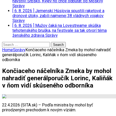
navštívi Srbsko, Kyjev ho chce odpútať od Moskvy
Správy
[ 6. 8. 2026 ]
Jemenskí Húsíovia spustili raketové a
dronové útoky, zabili najmenej 38 vládnych vojakov
Správy
[ 6. 8. 2026 ]
Mužov čaká na Lovestreame skúška
tehotenského bruška, na festivale sa tak otvorí téma
ženského zdravia
Správy
Search
for:
Home
Správy
Končiaceho náčelníka Zmeka by mohol nahradiť
generálporučík Lorinc, Kaliňák v ňom vidí skúseného
odborníka
Končiaceho náčelníka Zmeka by mohol
nahradiť generálporučík Lorinc, Kaliňák
v ňom vidí skúseného odborníka
22.4.2026 (SITA.sk) – Podľa ministra by mohol byť
prirodzeným prechodom k novým víziám.