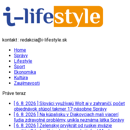
kontakt : redakcia@i-lifestyle.sk
Home
Správy
Lifestyle
Šport
Ekonomika
Kultúra
Zaujímavosti
Práve teraz
[ 6. 8. 2026 ]
Slováci využívajú Wolt aj v zahraničí, počet
objednávok stúpol takmer 17-násobne
Správy
[ 6. 8. 2026 ]
Na kúpalisku v Diakovciach mali viacerí
ľudia zdravotné problémy, unikla neznáma látka
Správy
[ 6. 8. 2026 ]
Zelenskyj prvýkrát od ruskej invázie