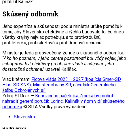
priblížil Kaliňák.
Skúsený odborník
Jeho expertíza a skúsenosti podľa ministra určite pomôžu k
tomu, aby Slovensko efektívne a rýchlo budovalo to, čo dnes
všetky krajiny najviac potrebujú, a to protivzdušnú,
protileteckú, protiraketovú a protidronovú ochranu.
Minister je teda presvedčený, že ide o skúseného odborníka.
“
Ako ho poznám, v jeho centre pozornosti bol vždy vojak, jeho
schopnosť byť efektívny pri obrane vlasti a súčasne jeho
dostatočná ochrana
,” uzavrel Kaliňák.
Viac k témam:
Ficova vláda 2023 – 2027 (koalícia Smer-SD
Hlas-SD SNS)
,
Minister obrany SR
,
náčelník Generálneho
štábu Ozbrojených síl
Zdroj: SITA.sk –
Končiaceho náčelníka Zmeka by mohol
nahradiť generálporučík Lorinc, Kaliňák v ňom vidí skúseného
odborníka
© SITA Všetky práva vyhradené.
Slovensko
Podrubrika