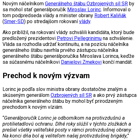
Novým náčelníkom
Generálneho štábu Ozbrojených síl SR
by
sa mohol stať generálporučík
Miroslav Lorinc
. Informoval o
tom podpredseda vlády a minister obrany
Robert Kaliňák
(
Smer-SD
) po stredajšom rokovaní
vlády
.
Ako priblížil, na rokovaní vlády schválili kandidáta, ktorý bude
predložený prezidentovi
Petrovi Pellegrinimu
na schválenie.
Vláda sa rozhodla udržať kontinuitu, a na pozíciu náčelníka
generálneho štábu navrhla prvého zástupcu náčelníka
generálneho štábu generálporučíka Miroslava Lorinca, keďže
sa súčasnému náčelníkovi
Danielovi Zmekovi
končí mandát.
Prechod k novým výzvam
Lorinc je podľa slov ministra obrany dostatočne znalým a
skúseným generálom
Ozbrojených síl SR
a ako prvý zástupca
náčelníka generálneho štábu by mohol byť prirodzeným
prechodom k novým víziám.
“
Generálporučík Lorinc je odborníkom na protivzdušnú a
protilietadlovú ochranu. Dlhé roky slúžil v týchto zložkách a
prešiel všetky veliteľské posty v rámci protivzdušnej obrany.
Na konci dňa bol aj veliteľom našej protivzdušnej brigády
,”