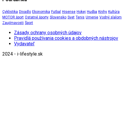
Cyklistika
Divadlo
Ekonomika
Futbal
Hisense
Hokej
Hudba
Knihy
Kultúra
MOTOR šport
Ostatné športy
Slovensko
Svet
Tenis
Umenie
Vodný slalom
Zaujímavosti
Šport
Zásady ochrany osobných údajov
Pravidlá používania cookies a obdobných nástrojov
Vydavateľ
2024 - i-lifestyle.sk