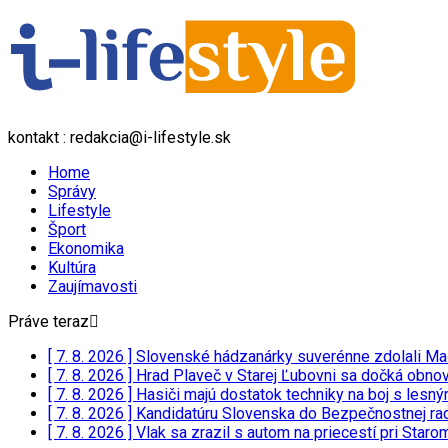
kontakt : redakcia@i-lifestyle.sk
Home
Správy
Lifestyle
Šport
Ekonomika
Kultúra
Zaujímavosti
Práve teraz
[ 7. 8. 2026 ]
Slovenské hádzanárky suverénne zdolali Ma
[ 7. 8. 2026 ]
Hrad Plaveč v Starej Ľubovni sa dočká obnov
[ 7. 8. 2026 ]
Hasiči majú dostatok techniky na boj s lesn
[ 7. 8. 2026 ]
Kandidatúru Slovenska do Bezpečnostnej rad
[ 7. 8. 2026 ]
Vlak sa zrazil s autom na priecestí pri Staro