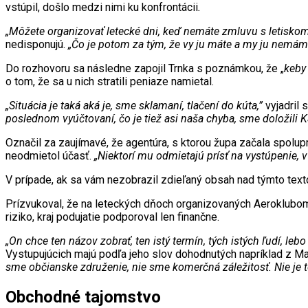
vstúpil, došlo medzi nimi ku konfrontácii
.
„Môžete organizovať letecké dni, keď nemáte zmluvu s letisko
nedisponujú.
„Čo je potom za tým, že vy ju máte a my ju nemám
Do rozhovoru sa následne zapojil Trnka s poznámkou, že „
keby
o tom, že sa u nich stratili peniaze namietal.
„Situácia je taká aká je, sme sklamaní, tlačení do kúta,”
vyjadril 
poslednom vyúčtovaní, čo je tiež asi naša chyba, sme doložili 
Označil za zaujímavé, že agentúra, s ktorou župa začala spolu
neodmietol účasť.
„Niektorí mu odmietajú prísť na vystúpenie, v 
V prípade, ak sa vám nezobrazil zdieľaný obsah nad týmto te
Prízvukoval, že na leteckých dňoch organizovaných Aeroklubom s
riziko, kraj podujatie podporoval len finančne.
„On chce ten názov zobrať, ten istý termín, tých istých ľudí, le
Vystupujúcich majú podľa jeho slov dohodnutých napríklad z Maďa
sme občianske združenie, nie sme komerčná záležitosť. Nie je t
Obchodné tajomstvo