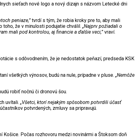
álnych sieťach nové logo a nový dizajn s názvom Letecké dni
ntoch peniaze,”
tvrdí s tým, že robia kroky pre to, aby mali
toho, že v minulosti podujatie chválil.
„Najprv požiadali o
m mali pod kontrolou, aj financie a ďalšie veci,”
vraví.
 dotácie s odôvodnením, že je nedostatok peňazí, predseda KSK
čítaní všetkých výnosov, budú na nule, prípadne v pluse.
„Nemôže
budú robiť nočnú či dronovú šou.
h uvítali.
„Všetci, ktorí nejakým spôsobom potvrdili účasť
 účastníkov potvrdených, zmluvy sa pripravujú.
 dní Košice. Počas rozhovoru medzi novinármi a Štoksom doň