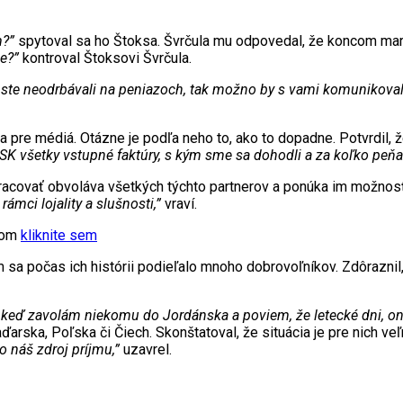
m?”
spytoval sa ho Štoksa. Švrčula mu odpovedal, že koncom marc
e?”
kontroval Štoksovi Švrčula.
 ste neodrbávali na peniazoch, tak možno by s vami komunikoval
sa pre médiá. Otázne je podľa neho to, ako to dopadne. Potvrdil, 
KSK všetky vstupné faktúry, s kým sme sa dohodli a za koľko peňaz
pracovať obvoláva všetkých týchto partnerov a ponúka im možnosť 
rámci lojality a slušnosti,”
vraví.
xtom
kliknite sem
a počas ich histórii podieľalo mnoho dobrovoľníkov. Zdôraznil, ž
bo keď zavolám niekomu do Jordánska a poviem, že letecké dni, on s
rska, Poľska či Čiech. Skonštatoval, že situácia je pre nich veľ
o náš zdroj príjmu,”
uzavrel.