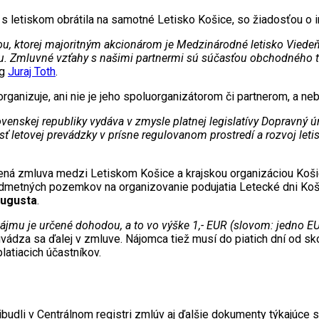
 s letiskom obrátila na samotné Letisko Košice, so žiadosťou o i
ou, ktorej majoritným akcionárom je Medzinárodné letisko Viedeň
vou. Zmluvné vzťahy s našimi partnermi sú súčasťou obchodného t
ng
Juraj Toth
.
ganizuje, ani nie je jeho spoluorganizátorom či partnerom, a nebo
venskej republiky vydáva v zmysle platnej legislatívy Dopravný 
ť letovej prevádzky v prísne regulovanom prostredí a rozvoj leti
ená zmluva medzi Letiskom Košice a krajskou organizáciou Koš
edmetných pozemkov na organizovanie podujatia Letecké dni Koši
augusta
.
ájmu je určené dohodou, a to vo výške 1,- EUR (slovom: jedno E
vádza sa ďalej v zmluve. Nájomca tiež musí do piatich dní od sko
latiacich účastníkov.
ribudli v Centrálnom registri zmlúv aj ďalšie dokumenty týkajúce