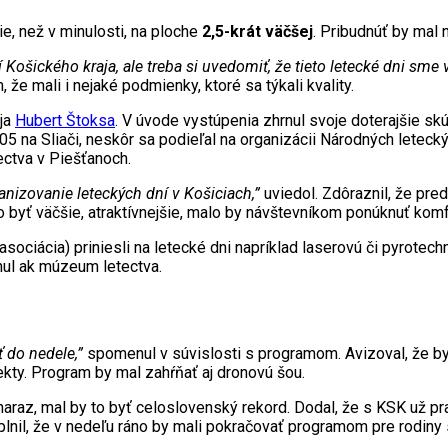
, než v minulosti, na ploche
2,5-krát väčšej
. Pribudnúť by mal 
í Košického kraja, ale treba si uvedomiť, že tieto letecké dni sm
že mali i nejaké podmienky, ktoré sa týkali kvality.
aja
Hubert Štoksa
. V úvode vystúpenia zhrnul svoje doterajšie skús
05 na Sliači, neskôr sa podieľal na organizácii Národných leteck
tectva v Piešťanoch.
anizovanie leteckých dní v Košiciach,”
uviedol. Zdôraznil, že pre
yť väčšie, atraktívnejšie, malo by návštevníkom ponúknuť komfo
asociácia) priniesli na letecké dni napríklad laserovú či pyrotec
nul ak múzeum letectva.
 do nedele,”
spomenul v súvislosti s programom. Avizoval, že by
kty. Program by mal zahŕňať aj dronovú šou.
araz, mal by to byť celoslovenský rekord. Dodal, že s KSK už pra
plnil, že v nedeľu ráno by mali pokračovať programom pre rodiny 