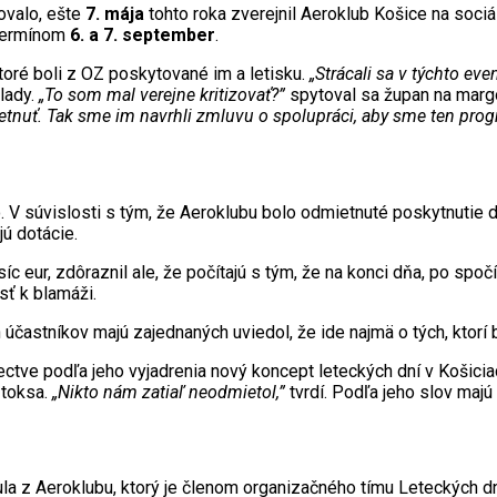
ovalo, ešte
7. mája
tohto roka zverejnil Aeroklub Košice na soci
a termínom
6. a 7. september
.
toré boli z OZ poskytované im a letisku.
„Strácali sa v týchto eve
klady.
„To som mal verejne kritizovať?”
spytoval sa župan na margo 
tnuť. Tak sme im navrhli zmluvu o spolupráci, aby sme ten progra
. V súvislosti s tým, že Aeroklubu bolo odmietnuté poskytnutie
ú dotácie.
síc eur, zdôraznil ale, že počítajú s tým, že na konci dňa, po spo
sť k blamáži.
účastníkov majú zajednaných uviedol, že ide najmä o tých, ktorí 
ectve podľa jeho vyjadrenia nový koncept leteckých dní v Košiciac
Štoksa.
„Nikto nám zatiaľ neodmietol,”
tvrdí. Podľa jeho slov majú
čula z Aeroklubu, ktorý je členom organizačného tímu Leteckých