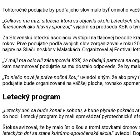
Tohtoročné podujatie by podľa jeho slov malo byť omnoho väčšie
„Celkovo ma mrzí situácia, ktorá sa objavila okolo Leteckých dn
financovali ako hlavný sponzor,”
vyjadril sa predseda KSK s tým, 
Za Slovenskú leteckú asociáciu vystúpil na tlačovej besede kr
rokov. Prvé podujatie podľa svojich slov zorganizoval v roku 20
najprv na Sliači, neskôr v Malackách. Organizoval aj Festival le
„V máji ma oslovili zástupcovia KSK, že hľadajú partnera na org
kam nasmerovať podujatie sa mu dostalo odpovede, že by malo b
„To niečo nové je práve nočná šou,”
uviedol s tým, že ako prvý (
podujatie bude organizované na väčšej ploche, rovnako spome
Letecký program
„Letecký deň sa bude konať v sobotu, a bude plynule pokračovať
do noci. Letecký program by mali sprevádzať pyrotechnické efe
Štoksa avizoval, že by malo ísť o šou s tromi stovkami dronov n
leteckých dní sa stane kultúrno-spoločenská akcia,”
uviedol. Do