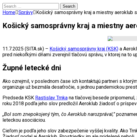
Search
for:
Home
Správy
Košický samosprávny kraj a miestny aeroklub s
Košický samosprávny kraj a miestny aer
11.7.2025 (SITA.sk) –
Košický samosprávny kraj (KSK)
a Aerokl
pred niekoľkými dňami zverejnil tlačovú správu, v ktorej na to up
Župné letecké dni
Ako ozrejmil, v poslednom čase ich kontaktujú partneri s ktorým
organizuje už bezmála desaťročie, s jednou pandemickou prestáv
Predseda KSK
Rastislav Trnka
na tlačovej besede pripomenul, ž
roku 2018 podľa jeho slov predložil Aeroklub žiadosť o príspe
„Bol som znepokojený tým, čo Aeroklub narozprával,”
poznamena
leteckou asociáciou.
Cieľom je podľa jeho slov zabezpečenie vyššej kvality. Ako Tr
Žiadosť podal aj Aeroklub. Prostriedky im ale pridelené neboli.