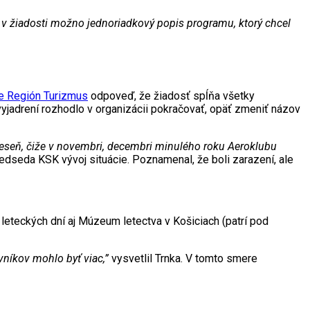
v žiadosti možno jednoriadkový popis programu, ktorý chcel
e Región Turizmus
odpoveď, že žiadosť spĺňa všetky
vyjadrení rozhodlo v organizácii pokračovať, opäť zmeniť názov
jeseň, čiže v novembri, decembri minulého roku Aeroklubu
edseda KSK vývoj situácie. Poznamenal, že boli zarazení, ale
do leteckých dní aj Múzeum letectva v Košiciach (patrí pod
vníkov mohlo byť viac,”
vysvetlil Trnka. V tomto smere