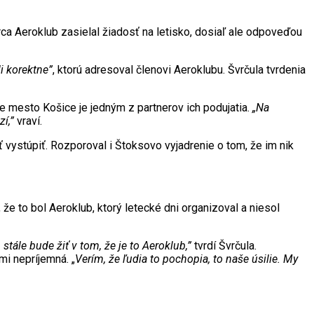
a Aeroklub zasielal žiadosť na letisko, dosiaľ ale odpoveďou
i korektne”
, ktorú adresoval členovi Aeroklubu. Švrčula tvrdenia
že mesto Košice je jedným z partnerov ich podujatia.
„Na
í,”
vraví.
vystúpiť. Rozporoval i Štoksovo vyjadrenie o tom, že im nik
e to bol Aeroklub, ktorý letecké dni organizoval a niesol
tále bude žiť v tom, že je to Aeroklub,”
tvrdí Švrčula.
mi nepríjemná. „
Verím, že ľudia to pochopia, to naše úsilie. My