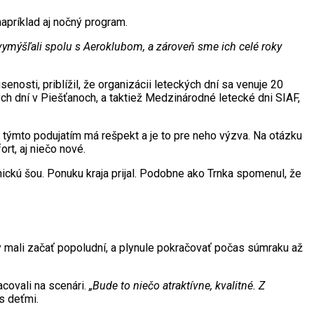
napríklad aj nočný program.
e vymýšľali spolu s Aeroklubom, a zároveň sme ich celé roky
enosti, priblížil, že organizácii leteckých dní sa venuje 20
ých dní v Piešťanoch, a taktiež Medzinárodné letecké dni SIAF,
d týmto podujatím má rešpekt a je to pre neho výzva. Na otázku
rt, aj niečo nové.
hnickú šou. Ponuku kraja prijal. Podobne ako Trnka spomenul, že
 mali začať popoludní, a plynule pokračovať počas súmraku až
covali na scenári.
„Bude to niečo atraktívne, kvalitné. Z
s deťmi.