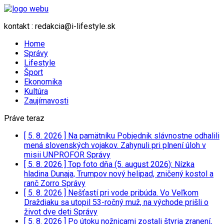
kontakt : redakcia@i-lifestyle.sk
Home
Správy
Lifestyle
Šport
Ekonomika
Kultúra
Zaujímavosti
Práve teraz
[ 5. 8. 2026 ]
Na pamätníku Pobjednik slávnostne odhalili
mená slovenských vojakov. Zahynuli pri plnení úloh v
misii UNPROFOR
Správy
[ 5. 8. 2026 ]
Top foto dňa (5. august 2026): Nízka
hladina Dunaja, Trumpov nový helipad, zničený kostol a
ranč Zorro
Správy
[ 5. 8. 2026 ]
Nešťastí pri vode pribúda. Vo Veľkom
Draždiaku sa utopil 53-ročný muž, na východe prišli o
život dve deti
Správy
[ 5. 8. 2026 ]
Po útoku nožnicami zostali štyria zranení,