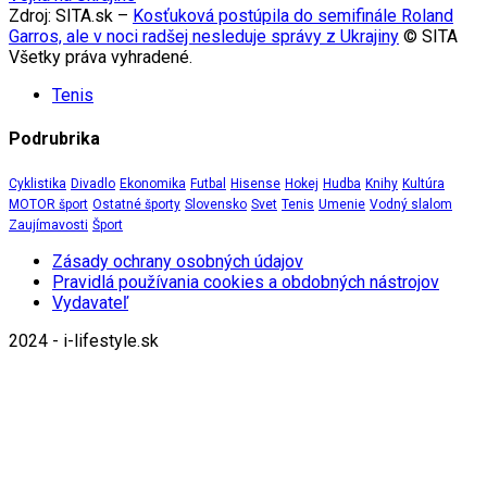
Zdroj: SITA.sk –
Kosťuková postúpila do semifinále Roland
Garros, ale v noci radšej nesleduje správy z Ukrajiny
© SITA
Všetky práva vyhradené.
Tenis
Podrubrika
Cyklistika
Divadlo
Ekonomika
Futbal
Hisense
Hokej
Hudba
Knihy
Kultúra
MOTOR šport
Ostatné športy
Slovensko
Svet
Tenis
Umenie
Vodný slalom
Zaujímavosti
Šport
Zásady ochrany osobných údajov
Pravidlá používania cookies a obdobných nástrojov
Vydavateľ
2024 - i-lifestyle.sk