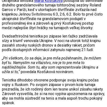
Ukrajinská tenistka
Marta Kosťuková
postúpila do semifinále
druhého grandslamového turnaja tohtoročnej sezóny Roland
Garros v Paríži, keď v utorňajšom štvrťfinále zvíťazila nad
krajankou Jelinou Svitolinovou 6:3, 2:6, 6:2. Bolo to prvé čisto
ukrajinské štvrťfinále na grandslamovom podujatí v
profesionálnej ére a zároveň aj prvý Kosťukovej postup
medzi najlepšie štyri hráčky na turnajoch veľkej štvorky.
Dvadsaťtriročná tenistka po zápase len ťažko zadržiavala
slzy a triumf venovala Ukrajine. V noci na utorok totiž krajinu
zasiahli stovky ruských dronov a desiatky rakiet, pričom
podľa dostupných informácií zahynulo najmenej 21 ľudí.
„Pri všetkom, čo sa deje, je pre mňa požehnaním, že môžem
byť tu. Nemyslím na víťazstvo, nie je to pre mňa to
najdôležitejšie. Som tu, aby som reprezentovala Ukrajinu a
užila si to,“
povedala Kosťuková novinárom.
Tenistka dlhodobo otvorene podporuje svoju krajinu počas
vojny s Ruskom. Po svojom zápase v prvom kole turnaja
prezradila, že ich rodinný dom len tesne unikol zásahu rakety.
Zároveň vysvetlila, že si na noc vypína upozornenia na správy,
aby sa mohla sústrediť na tenis a mala aspoň trochu pokojný
spánok.