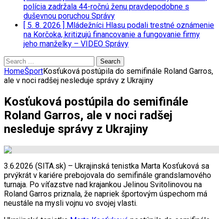
polícia zadržala 44-ročnú ženu pravdepodobne s
duševnou poruchou
Správy
[ 5. 8. 2026 ]
Mládežníci Hlasu podali trestné oznámenie
na Korčoka, kritizujú financovanie a fungovanie firmy
jeho manželky – VIDEO
Správy
Search
for:
Home
Šport
Kosťuková postúpila do semifinále Roland Garros,
ale v noci radšej nesleduje správy z Ukrajiny
Kosťuková postúpila do semifinále
Roland Garros, ale v noci radšej
nesleduje správy z Ukrajiny
3.6.2026 (SITA.sk) – Ukrajinská tenistka Marta Kosťuková sa
prvýkrát v kariére prebojovala do semifinále grandslamového
turnaja. Po víťazstve nad krajankou Jelinou Svitolinovou na
Roland Garros priznala, že napriek športovým úspechom má
neustále na mysli vojnu vo svojej vlasti.