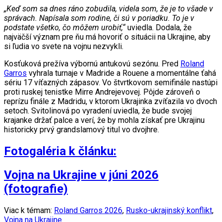
„Keď som sa dnes ráno zobudila, videla som, že je to všade v
správach. Napísala som rodine, či sú v poriadku. To je v
podstate všetko, čo môžem urobiť,“
uviedla. Dodala, že
najväčší význam pre ňu má hovoriť o situácii na Ukrajine, aby
si ľudia vo svete na vojnu nezvykli.
Kosťuková prežíva výbornú antukovú sezónu. Pred
Roland
Garros
vyhrala turnaje v Madride a Rouene a momentálne ťahá
sériu 17 víťazných zápasov. Vo štvrtkovom semifinále nastúpi
proti ruskej tenistke Mirre Andrejevovej. Pôjde zároveň o
reprízu finále z Madridu, v ktorom Ukrajinka zvíťazila vo dvoch
setoch. Svitolinová po vyradení uviedla, že bude svojej
krajanke držať palce a verí, že by mohla získať pre Ukrajinu
historicky prvý grandslamový titul vo dvojhre.
Fotogaléria k článku:
Vojna na Ukrajine v júni 2026
(fotografie)
Viac k témam:
Roland Garros 2026
,
Rusko-ukrajinský konflikt
,
Vojna na Ukrajine