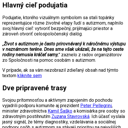
Hlavný cieľ podujatia
Podujatie, ktorého vizuálnym symbolom sa stali topánky
reprezentujúce rôzne životné etapy ľudí s autizmom, naplnilo
svoj hlavný cieľ: vytvoriť bezpečný, prijímajúci priestor a
zároveň otvoriť celospoločenský dialóg.
„
Život s autizmom je často prirovnávaný k náročnému výstupu
v neznámom teréne. Dnes sme však ukázali, že na tejto ceste
rodiny nemusia kráčať samy
,”
zaznelo z radov organizátorov
zo Spoločnosti na pomoc osobám s autizmom.
V prípade, ak sa vám nezobrazil zdieľaný obsah nad týmto
textom
kliknite sem
Dve pripravené trasy
Svojou prítomnosťou a aktívnym zapojením do pochodu
vyjadrili podporu komunite aj prezident
Peter Pellegrini
,
minister zdravotníctva
Kamil Šaško
a komisárka pre osoby so
zdravotným postihnutím
Zuzana Stavrovská
. Ich účasť vyslala
jasný signál, že témy diagnostiky, vzdelávania a sociálnej
podpory osôb s autizmom sa stávajú prioritou na najvyšších