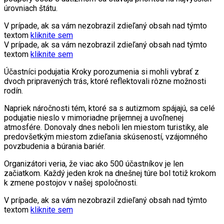
úrovniach štátu.
V prípade, ak sa vám nezobrazil zdieľaný obsah nad týmto
textom
kliknite sem
V prípade, ak sa vám nezobrazil zdieľaný obsah nad týmto
textom
kliknite sem
Účastníci podujatia Kroky porozumenia si mohli vybrať z
dvoch pripravených trás, ktoré reflektovali rôzne možnosti
rodín.
Napriek náročnosti tém, ktoré sa s autizmom spájajú, sa celé
podujatie nieslo v mimoriadne príjemnej a uvoľnenej
atmosfére. Donovaly dnes neboli len miestom turistiky, ale
predovšetkým miestom zdieľania skúseností, vzájomného
povzbudenia a búrania bariér.
Organizátori veria, že viac ako 500 účastníkov je len
začiatkom. Každý jeden krok na dnešnej túre bol totiž krokom
k zmene postojov v našej spoločnosti.
V prípade, ak sa vám nezobrazil zdieľaný obsah nad týmto
textom
kliknite sem