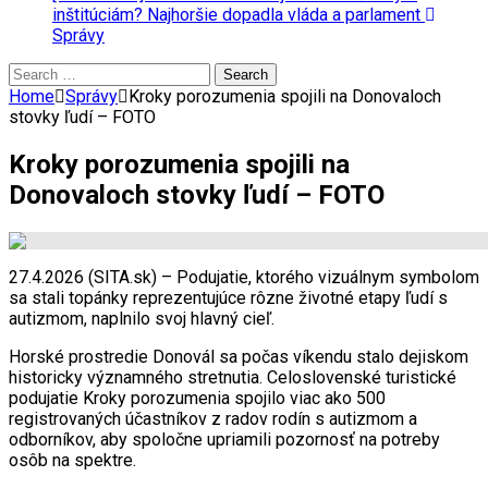
inštitúciám? Najhoršie dopadla vláda a parlament
Správy
Search
for:
Home
Správy
Kroky porozumenia spojili na Donovaloch
stovky ľudí – FOTO
Kroky porozumenia spojili na
Donovaloch stovky ľudí – FOTO
27.4.2026 (SITA.sk) – Podujatie, ktorého vizuálnym symbolom
sa stali topánky reprezentujúce rôzne životné etapy ľudí s
autizmom, naplnilo svoj hlavný cieľ.
Horské prostredie Donovál sa počas víkendu stalo dejiskom
historicky významného stretnutia. Celoslovenské turistické
podujatie Kroky porozumenia spojilo viac ako 500
registrovaných účastníkov z radov rodín s autizmom a
odborníkov, aby spoločne upriamili pozornosť na potreby
osôb na spektre.