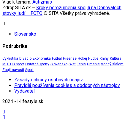
Viac k témam:
Autizmus
Zdroj: SITA.sk –
Kroky porozumenia spojili na Donovaloch
stovky ľudí – FOTO
© SITA Všetky práva vyhradené.
Slovensko
Podrubrika
Cyklistika
Divadlo
Ekonomika
Futbal
Hisense
Hokej
Hudba
Knihy
Kultúra
MOTOR šport
Ostatné športy
Slovensko
Svet
Tenis
Umenie
Vodný slalom
Zaujímavosti
Šport
Zásady ochrany osobných údajov
Pravidlá používania cookies a obdobných nástrojov
Vydavateľ
2024 - i-lifestyle.sk