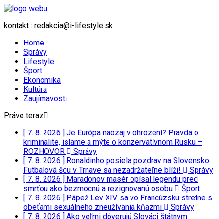
kontakt : redakcia@i-lifestyle.sk
Home
Správy
Lifestyle
Šport
Ekonomika
Kultúra
Zaujímavosti
Práve teraz
[ 7. 8. 2026 ]
Je Európa naozaj v ohrození? Pravda o
kriminalite, islame a mýte o konzervatívnom Rusku –
ROZHOVOR
Správy
[ 7. 8. 2026 ]
Ronaldinho posiela pozdrav na Slovensko.
Futbalová šou v Trnave sa nezadržateľne blíži!
Správy
[ 7. 8. 2026 ]
Maradonov masér opísal legendu pred
smrťou ako bezmocnú a rezignovanú osobu
Šport
[ 7. 8. 2026 ]
Pápež Lev XIV. sa vo Francúzsku stretne s
obeťami sexuálneho zneužívania kňazmi
Správy
[ 7. 8. 2026 ]
Ako veľmi dôverujú Slováci štátnym