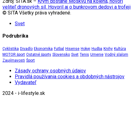
Zdroj: SITA.sk –
Krym dostane Moskvu na kolená, hovorí
veliteľ dronových síl. Hovoril aj o bunkrovom dedovi a trofeji
© SITA Všetky práva vyhradené.
Svet
Podrubrika
Cyklistika
Divadlo
Ekonomika
Futbal
Hisense
Hokej
Hudba
Knihy
Kultúra
MOTOR šport
Ostatné športy
Slovensko
Svet
Tenis
Umenie
Vodný slalom
Zaujímavosti
Šport
Zásady ochrany osobných údajov
Pravidlá používania cookies a obdobných nástrojov
Vydavateľ
2024 - i-lifestyle.sk