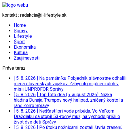
kontakt : redakcia@i-lifestyle.sk
Home
Správy
Lifestyle
Šport
Ekonomika
Kultúra
Zaujímavosti
Práve teraz
[ 5. 8. 2026 ]
Na pamätníku Pobjednik slávnostne odhalili
mená slovenských vojakov. Zahynuli pri plnení úloh v
misii UNPROFOR
Správy
[ 5. 8. 2026 ]
Top foto dňa (5. august 2026): Nízka
hladina Dunaja, Trumpov nový helipad, zničený kostol a
ranč Zorro
Správy
[ 5. 8. 2026 ]
Nešťastí pri vode pribúda. Vo Veľkom
Draždiaku sa utopil 53-ročný muž, na východe prišli o
život dve deti
Správy
[ 5. 8. 2026 ]
Po útoku nožnicami zostali štyria zranení,