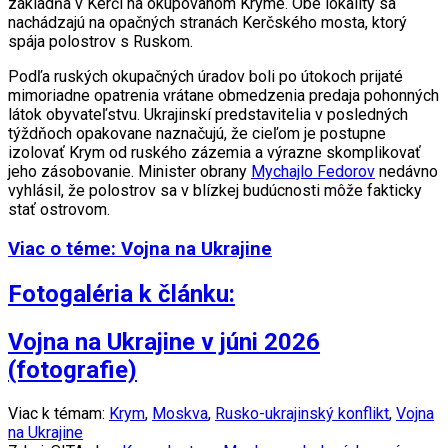
základňa v Kerči na okupovanom Kryme. Obe lokality sa
nachádzajú na opačných stranách Kerčského mosta, ktorý
spája polostrov s Ruskom.
Podľa ruských okupačných úradov boli po útokoch prijaté
mimoriadne opatrenia vrátane obmedzenia predaja pohonných
látok obyvateľstvu. Ukrajinskí predstavitelia v posledných
týždňoch opakovane naznačujú, že cieľom je postupne
izolovať Krym od ruského zázemia a výrazne skomplikovať
jeho zásobovanie. Minister obrany
Mychajlo Fedorov
nedávno
vyhlásil, že polostrov sa v blízkej budúcnosti môže fakticky
stať ostrovom.
Viac o téme: Vojna na Ukrajine
Fotogaléria k článku:
Vojna na Ukrajine v júni 2026
(fotografie)
Viac k témam:
Krym
,
Moskva
,
Rusko-ukrajinský konflikt
,
Vojna
na Ukrajine