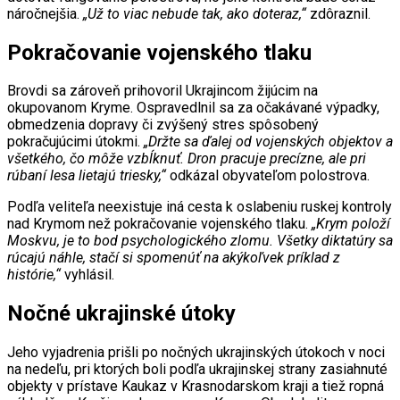
náročnejšia.
„Už to viac nebude tak, ako doteraz,“
zdôraznil.
Pokračovanie vojenského tlaku
Brovdi sa zároveň prihovoril Ukrajincom žijúcim na
okupovanom Kryme. Ospravedlnil sa za očakávané výpadky,
obmedzenia dopravy či zvýšený stres spôsobený
pokračujúcimi útokmi.
„Držte sa ďalej od vojenských objektov a
všetkého, čo môže vzbĺknuť. Dron pracuje precízne, ale pri
rúbaní lesa lietajú triesky,“
odkázal obyvateľom polostrova.
Podľa veliteľa neexistuje iná cesta k oslabeniu ruskej kontroly
nad Krymom než pokračovanie vojenského tlaku.
„Krym položí
Moskvu, je to bod psychologického zlomu. Všetky diktatúry sa
rúcajú náhle, stačí si spomenúť na akýkoľvek príklad z
histórie,“
vyhlásil.
Nočné ukrajinské útoky
Jeho vyjadrenia prišli po nočných ukrajinských útokoch v noci
na nedeľu, pri ktorých boli podľa ukrajinskej strany zasiahnuté
objekty v prístave Kaukaz v Krasnodarskom kraji a tiež ropná