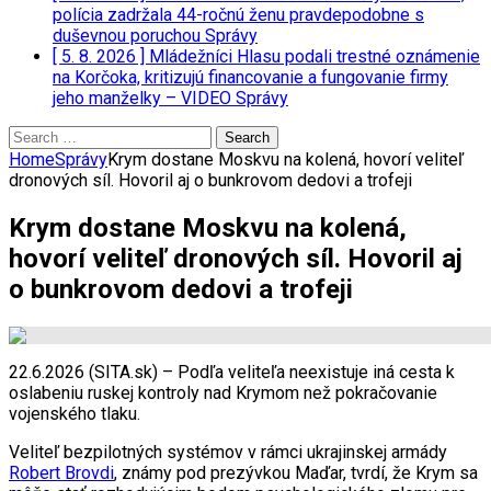
polícia zadržala 44-ročnú ženu pravdepodobne s
duševnou poruchou
Správy
[ 5. 8. 2026 ]
Mládežníci Hlasu podali trestné oznámenie
na Korčoka, kritizujú financovanie a fungovanie firmy
jeho manželky – VIDEO
Správy
Search
for:
Home
Správy
Krym dostane Moskvu na kolená, hovorí veliteľ
dronových síl. Hovoril aj o bunkrovom dedovi a trofeji
Krym dostane Moskvu na kolená,
hovorí veliteľ dronových síl. Hovoril aj
o bunkrovom dedovi a trofeji
22.6.2026 (SITA.sk) – Podľa veliteľa neexistuje iná cesta k
oslabeniu ruskej kontroly nad Krymom než pokračovanie
vojenského tlaku.
Veliteľ bezpilotných systémov v rámci ukrajinskej armády
Robert Brovdi
, známy pod prezývkou Maďar, tvrdí, že Krym sa