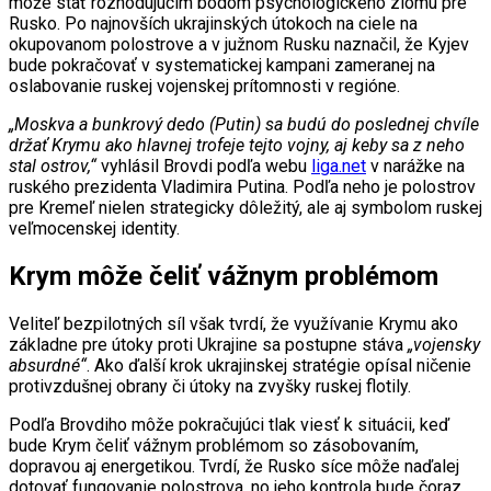
môže stať rozhodujúcim bodom psychologického zlomu pre
Rusko. Po najnovších ukrajinských útokoch na ciele na
okupovanom polostrove a v južnom Rusku naznačil, že Kyjev
bude pokračovať v systematickej kampani zameranej na
oslabovanie ruskej vojenskej prítomnosti v regióne.
„Moskva a bunkrový dedo (Putin) sa budú do poslednej chvíle
držať Krymu ako hlavnej trofeje tejto vojny, aj keby sa z neho
stal ostrov,“
vyhlásil Brovdi podľa webu
liga.net
v narážke na
ruského prezidenta Vladimira Putina. Podľa neho je polostrov
pre Kremeľ nielen strategicky dôležitý, ale aj symbolom ruskej
veľmocenskej identity.
Krym môže čeliť vážnym problémom
Veliteľ bezpilotných síl však tvrdí, že využívanie Krymu ako
základne pre útoky proti Ukrajine sa postupne stáva
„vojensky
absurdné“
. Ako ďalší krok ukrajinskej stratégie opísal ničenie
protivzdušnej obrany či útoky na zvyšky ruskej flotily.
Podľa Brovdiho môže pokračujúci tlak viesť k situácii, keď
bude Krym čeliť vážnym problémom so zásobovaním,
dopravou aj energetikou. Tvrdí, že Rusko síce môže naďalej
dotovať fungovanie polostrova, no jeho kontrola bude čoraz