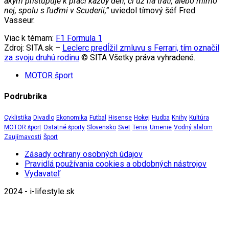
akým pristupuje k práci každý deň, či už na trati, alebo mimo
nej, spolu s ľuďmi v Scuderii,”
uviedol tímový šéf Fred
Vasseur.
Viac k témam:
F1 Formula 1
Zdroj: SITA.sk –
Leclerc predĺžil zmluvu s Ferrari, tím označil
za svoju druhú rodinu
© SITA Všetky práva vyhradené.
MOTOR šport
Podrubrika
Cyklistika
Divadlo
Ekonomika
Futbal
Hisense
Hokej
Hudba
Knihy
Kultúra
MOTOR šport
Ostatné športy
Slovensko
Svet
Tenis
Umenie
Vodný slalom
Zaujímavosti
Šport
Zásady ochrany osobných údajov
Pravidlá používania cookies a obdobných nástrojov
Vydavateľ
2024 - i-lifestyle.sk