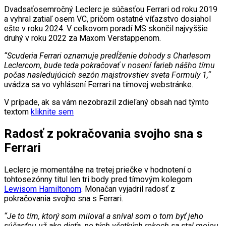
Dvadsaťosemročný Leclerc je súčasťou Ferrari od roku 2019
a vyhral zatiaľ osem VC, pričom ostatné víťazstvo dosiahol
ešte v roku 2024. V celkovom poradí MS skončil najvyššie
druhý v roku 2022 za Maxom Verstappenom.
“Scuderia Ferrari oznamuje predĺženie dohody s Charlesom
Leclercom, bude teda pokračovať v nosení farieb nášho tímu
počas nasledujúcich sezón majstrovstiev sveta Formuly 1,“
uvádza sa vo vyhlásení Ferrari na tímovej webstránke.
V prípade, ak sa vám nezobrazil zdieľaný obsah nad týmto
textom
kliknite sem
Radosť z pokračovania svojho sna s
Ferrari
Leclerc je momentálne na tretej priečke v hodnotení o
tohtosezónny titul len tri body pred tímovým kolegom
Lewisom Hamiltonom
. Monačan vyjadril radosť z
pokračovania svojho sna s Ferrari.
“Je to tím, ktorý som miloval a sníval som o tom byť jeho
súčasťou už ako dieťa, po tých všetkých rokoch sa stal mojou