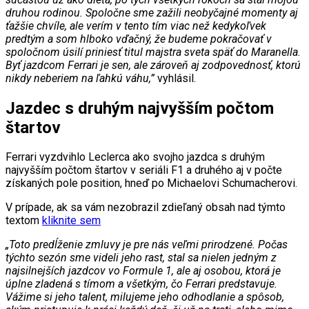
druhou rodinou. Spoločne sme zažili neobyčajné momenty aj
ťažšie chvíle, ale verím v tento tím viac než kedykoľvek
predtým a som hlboko vďačný, že budeme pokračovať v
spoločnom úsilí priniesť titul majstra sveta späť do Maranella.
Byť jazdcom Ferrari je sen, ale zároveň aj zodpovednosť, ktorú
nikdy neberiem na ľahkú váhu,”
vyhlásil.
Jazdec s druhým najvyšším počtom
štartov
Ferrari vyzdvihlo Leclerca ako svojho jazdca s druhým
najvyšším počtom štartov v seriáli F1 a druhého aj v počte
získaných pole position, hneď po Michaelovi Schumacherovi.
V prípade, ak sa vám nezobrazil zdieľaný obsah nad týmto
textom
kliknite sem
„Toto predĺženie zmluvy je pre nás veľmi prirodzené. Počas
týchto sezón sme videli jeho rast, stal sa nielen jedným z
najsilnejších jazdcov vo Formule 1, ale aj osobou, ktorá je
úplne zladená s tímom a všetkým, čo Ferrari predstavuje.
Vážime si jeho talent, milujeme jeho odhodlanie a spôsob,