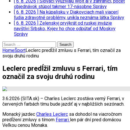
[ 6. 8. 2026 ]
Slováci využívajú Wolt aj v zahraničí, počet
objednávok stúpol takmer 17-násobne
Správy
[ 6. 8. 2026 ]
Na kúpalisku v Diakovciach mali viacerí
ľudia zdravotné problémy, unikla neznáma látka
Správy
[ 6. 8. 2026 ]
Zelenskyj prvýkrát od ruskej invázie
navštívi Srbsko, Kyjev ho chce odpútať od Moskvy
Správy
Search
for:
Home
Šport
Leclerc predĺžil zmluvu s Ferrari, tím označil za
svoju druhú rodinu
Leclerc predĺžil zmluvu s Ferrari, tím
označil za svoju druhú rodinu
3.6.2026 (SITA.sk) – Charles Leclerc zostáva verný Ferrari, v
červených farbách tímu bude jazdiť aj v najbližších sezónach.
Monacký jazdec
Charles Leclerc
sa dohodol na viacročnom
predĺžení zmluvy s tímom
Ferrari
len pár dní pred domácou
Veľkou cenou Monaka.