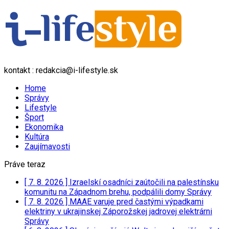
kontakt : redakcia@i-lifestyle.sk
Home
Správy
Lifestyle
Šport
Ekonomika
Kultúra
Zaujímavosti
Práve teraz
[ 7. 8. 2026 ]
Izraelskí osadníci zaútočili na palestínsku
komunitu na Západnom brehu, podpálili domy
Správy
[ 7. 8. 2026 ]
MAAE varuje pred častými výpadkami
elektriny v ukrajinskej Záporožskej jadrovej elektrárni
Správy