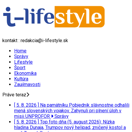
kontakt : redakcia@i-lifestyle.sk
Home
Správy
Lifestyle
Šport
Ekonomika
Kultúra
Zaujímavosti
Práve teraz
[ 5. 8. 2026 ]
Na pamätníku Pobjednik slávnostne odhalili
mená slovenských vojakov. Zahynuli pri plnení úloh v
misii UNPROFOR
Správy
[ 5. 8. 2026 ]
Top foto dňa (5. august 2026): Nízka
hladina Dunaja, Trumpov nový helipad, zničený kostol a