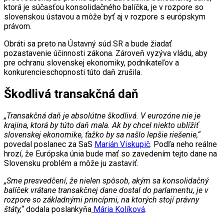
ktorá je súčasťou konsolidačného balíčka, je v rozpore so
slovenskou ústavou a môže byť aj v rozpore s európskym
právom.
Obráti sa preto na Ústavný súd SR a bude žiadať
pozastavenie účinnosti zákona. Zároveň vyzýva vládu, aby
pre ochranu slovenskej ekonomiky, podnikateľov a
konkurencieschopnosti túto daň zrušila.
Škodlivá transakčná daň
„Transakčná daň je absolútne škodlivá. V eurozóne nie je
krajina, ktorá by túto daň mala. Ak by chcel niekto ublížiť
slovenskej ekonomike, ťažko by sa našlo lepšie riešenie,“
povedal poslanec za SaS
Marián Viskupič
. Podľa neho reálne
hrozí, že Európska únia bude mať so zavedením tejto dane na
Slovensku problém a môže ju zastaviť.
„Sme presvedčení, že nielen spôsob, akým sa konsolidačný
balíček vrátane transakčnej dane dostal do parlamentu, je v
rozpore so základnými princípmi, na ktorých stojí právny
štáty,“
dodala poslankyňa
Mária Kolíková
.