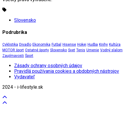
Slovensko
Podrubrika
Cyklistika
Divadlo
Ekonomika
Futbal
Hisense
Hokej
Hudba
Knihy
Kultúra
MOTOR šport
Ostatné športy
Slovensko
Svet
Tenis
Umenie
Vodný slalom
Zaujímavosti
Šport
Zásady ochrany osobných údajov
Pravidlá používania cookies a obdobných nástrojov
Vydavateľ
2024 - i-lifestyle.sk