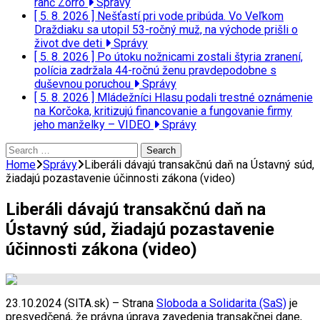
ranč Zorro
Správy
[ 5. 8. 2026 ]
Nešťastí pri vode pribúda. Vo Veľkom
Draždiaku sa utopil 53-ročný muž, na východe prišli o
život dve deti
Správy
[ 5. 8. 2026 ]
Po útoku nožnicami zostali štyria zranení,
polícia zadržala 44-ročnú ženu pravdepodobne s
duševnou poruchou
Správy
[ 5. 8. 2026 ]
Mládežníci Hlasu podali trestné oznámenie
na Korčoka, kritizujú financovanie a fungovanie firmy
jeho manželky – VIDEO
Správy
Search
for:
Home
Správy
Liberáli dávajú transakčnú daň na Ústavný súd,
žiadajú pozastavenie účinnosti zákona (video)
Liberáli dávajú transakčnú daň na
Ústavný súd, žiadajú pozastavenie
účinnosti zákona (video)
23.10.2024 (SITA.sk) – Strana
Sloboda a Solidarita (SaS)
je
presvedčená, že právna úprava zavedenia transakčnej dane,