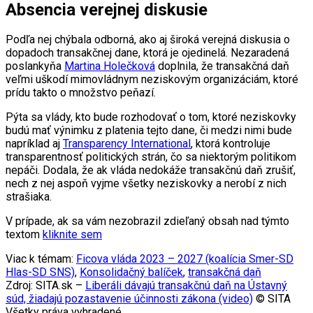
Absencia verejnej diskusie
Podľa nej chýbala odborná, ako aj široká verejná diskusia o
dopadoch transakčnej dane, ktorá je ojedinelá. Nezaradená
poslankyňa
Martina Holečková
doplnila, že transakčná daň
veľmi uškodí mimovládnym neziskovým organizáciám, ktoré
prídu takto o množstvo peňazí.
Pýta sa vlády, kto bude rozhodovať o tom, ktoré neziskovky
budú mať výnimku z platenia tejto dane, či medzi nimi bude
napríklad aj
Transparency International
, ktorá kontroluje
transparentnosť politických strán, čo sa niektorým politikom
nepáči. Dodala, že ak vláda nedokáže transakčnú daň zrušiť,
nech z nej aspoň vyjme všetky neziskovky a nerobí z nich
strašiaka.
V prípade, ak sa vám nezobrazil zdieľaný obsah nad týmto
textom
kliknite sem
Viac k témam:
Ficova vláda 2023 – 2027 (koalícia Smer-SD
Hlas-SD SNS)
,
Konsolidačný balíček
,
transakčná daň
Zdroj: SITA.sk –
Liberáli dávajú transakčnú daň na Ústavný
súd, žiadajú pozastavenie účinnosti zákona (video)
© SITA
Všetky práva vyhradené.