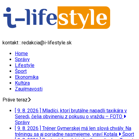
kontakt : redakcia@i-lifestyle.sk
Home
Správy
Lifestyle
Šport
Ekonomika
Kultúra
Zaujímavosti
Práve teraz
[ 9. 8. 2026 ]
Mladíci, ktorí brutálne napadli taxikára v
Seredi, čelia obvineniu z pokusu o vraždu – FOTO
Správy
[ 9. 8. 2026 ]
Tréner Gymerskej má len slová chvály. Na
tréningu sa aj poriadne nasmejeme, vraví Kotala
Šport