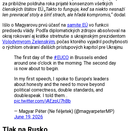
za približne poldruha roka prijaté konsenzom všetkých
členských štátov EÚ.
„Takto to funguje, keď sa niekto nesnaží
len prevracať stoly a šíriť strach, ale hľadá kompromis,“
dodal.
Išlo o Magyarovu prvú účasť na
samite EÚ
vo funkcii
predsedu vlády. Podľa diplomatických zdrojov absolvoval na
okraj rokovaní aj krátke stretnutie s ukrajinským prezidentom
Volodymyrom Zelenským
, počas ktorého vyjadril pochybnosti
o rýchlom otváraní ďalších prístupových kapitol pre Ukrajinu.
The first day of the
#EUCO
in Brussels ended
around one o’clock in the morning. The second day
is now about to begin.
In my first speech, I spoke to Europe’s leaders
about honesty and the need to move beyond
political correctness, double standards, and
doublespeak. I told them…
pic.twitter.com/jAEzpU7hBb
— Magyar Péter (Ne féljetek) (@magyarpeterMP)
June 19, 2026
Tlak na Rusko