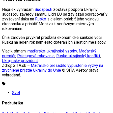
Napriek výhradám
Budapešti
zostáva podpora Ukrajiny
súčasťou záverov samitu. Lídri EÚ sa zaviazali pokračovať v
zvyšovaní tlaku na
Rusko
s cieľom oslabiť jeho vojnovú
ekonomiku a prinútiť Moskvu k serióznym mierovým
rokovaniam.
Únia zároveň prvýkrát predĺžila ekonomické sankcie voči
Rusku na jeden rok namiesto doterajších šiestich mesiacov.
Viac k témam:
maďarsko-ukrajinské vzťahy
,
Maďarský
premiér
,
Prístupové rokovania
,
Rusko-ukrajinský konflikt
,
Ukrajinský prezident
Zdroj: SITA.sk –
Maďarsko presadilo vypustenie výzvy na
zrýchlené prijatie Ukrajiny do Únie
© SITA Všetky práva
vyhradené.
Svet
Podrubrika