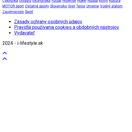
Cyklistika
Divadlo
Ekonomika
Futbal
Hisense
Hokej
Hudba
Knihy
Kultúra
MOTOR šport
Ostatné športy
Slovensko
Svet
Tenis
Umenie
Vodný slalom
Zaujímavosti
Šport
Zásady ochrany osobných údajov
Pravidlá používania cookies a obdobných nástrojov
Vydavateľ
2024 - i-lifestyle.sk