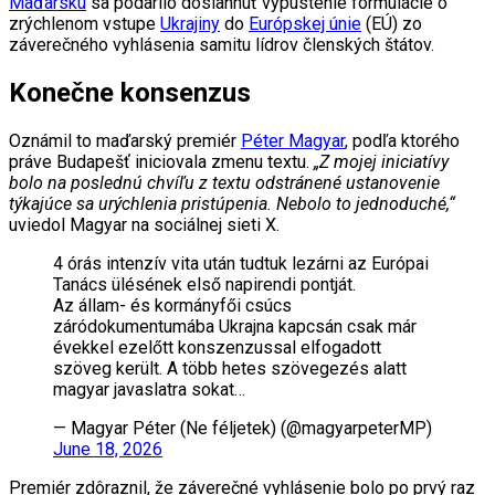
Maďarsku
sa podarilo dosiahnuť vypustenie formulácie o
zrýchlenom vstupe
Ukrajiny
do
Európskej únie
(EÚ) zo
záverečného vyhlásenia samitu lídrov členských štátov.
Konečne konsenzus
Oznámil to maďarský premiér
Péter Magyar
, podľa ktorého
práve Budapešť iniciovala zmenu textu.
„Z mojej iniciatívy
bolo na poslednú chvíľu z textu odstránené ustanovenie
týkajúce sa urýchlenia pristúpenia. Nebolo to jednoduché,“
uviedol Magyar na sociálnej sieti X.
4 órás intenzív vita után tudtuk lezárni az Európai
Tanács ülésének első napirendi pontját.
Az állam- és kormányfői csúcs
záródokumentumába Ukrajna kapcsán csak már
évekkel ezelőtt konszenzussal elfogadott
szöveg került. A több hetes szövegezés alatt
magyar javaslatra sokat…
— Magyar Péter (Ne féljetek) (@magyarpeterMP)
June 18, 2026
Premiér zdôraznil, že záverečné vyhlásenie bolo po prvý raz