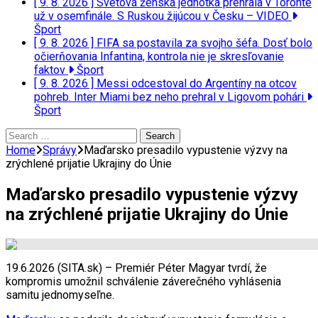
[ 9. 8. 2026 ]
Svetová ženská jednotka prehrala v Toronte
už v osemfinále. S Ruskou žijúcou v Česku – VIDEO
Šport
[ 9. 8. 2026 ]
FIFA sa postavila za svojho šéfa. Dosť bolo
očierňovania Infantina, kontrola nie je skresľovanie
faktov
Šport
[ 9. 8. 2026 ]
Messi odcestoval do Argentíny na otcov
pohreb. Inter Miami bez neho prehral v Ligovom pohári
Šport
Search
for:
Home
Správy
Maďarsko presadilo vypustenie výzvy na
zrýchlené prijatie Ukrajiny do Únie
Maďarsko presadilo vypustenie výzvy
na zrýchlené prijatie Ukrajiny do Únie
19.6.2026 (SITA.sk) – Premiér Péter Magyar tvrdí, že
kompromis umožnil schválenie záverečného vyhlásenia
samitu jednomyseľne.