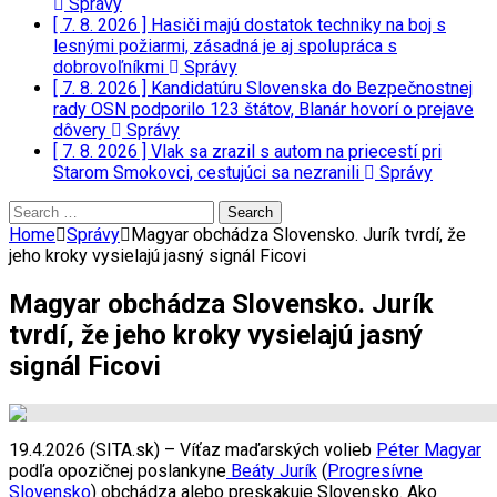
Správy
[ 7. 8. 2026 ]
Hasiči majú dostatok techniky na boj s
lesnými požiarmi, zásadná je aj spolupráca s
dobrovoľníkmi
Správy
[ 7. 8. 2026 ]
Kandidatúru Slovenska do Bezpečnostnej
rady OSN podporilo 123 štátov, Blanár hovorí o prejave
dôvery
Správy
[ 7. 8. 2026 ]
Vlak sa zrazil s autom na priecestí pri
Starom Smokovci, cestujúci sa nezranili
Správy
Search
for:
Home
Správy
Magyar obchádza Slovensko. Jurík tvrdí, že
jeho kroky vysielajú jasný signál Ficovi
Magyar obchádza Slovensko. Jurík
tvrdí, že jeho kroky vysielajú jasný
signál Ficovi
19.4.2026 (SITA.sk) – Víťaz maďarských volieb
Péter Magyar
podľa opozičnej poslankyne
Beáty Jurík
(
Progresívne
Slovensko
) obchádza alebo preskakuje Slovensko. Ako