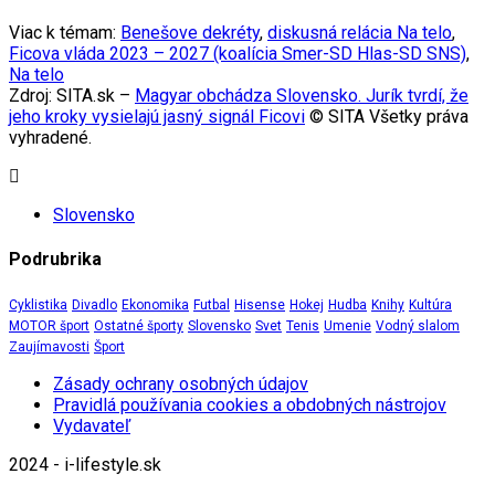
Viac k témam:
Benešove dekréty
,
diskusná relácia Na telo
,
Ficova vláda 2023 – 2027 (koalícia Smer-SD Hlas-SD SNS)
,
Na telo
Zdroj: SITA.sk –
Magyar obchádza Slovensko. Jurík tvrdí, že
jeho kroky vysielajú jasný signál Ficovi
© SITA Všetky práva
vyhradené.
Slovensko
Podrubrika
Cyklistika
Divadlo
Ekonomika
Futbal
Hisense
Hokej
Hudba
Knihy
Kultúra
MOTOR šport
Ostatné športy
Slovensko
Svet
Tenis
Umenie
Vodný slalom
Zaujímavosti
Šport
Zásady ochrany osobných údajov
Pravidlá používania cookies a obdobných nástrojov
Vydavateľ
2024 - i-lifestyle.sk