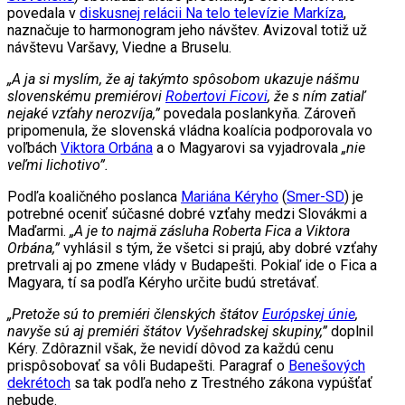
povedala v
diskusnej relácii Na telo televízie Markíza
,
naznačuje to harmonogram jeho návštev. Avizoval totiž už
návštevu Varšavy, Viedne a Bruselu.
„A ja si myslím, že aj takýmto spôsobom ukazuje nášmu
slovenskému premiérovi
Robertovi Ficovi
, že s ním zatiaľ
nejaké vzťahy nerozvíja,”
povedala poslankyňa. Zároveň
pripomenula, že slovenská vládna koalícia podporovala vo
voľbách
Viktora Orbána
a o Magyarovi sa vyjadrovala
„nie
veľmi lichotivo”.
Podľa koaličného poslanca
Mariána Kéryho
(
Smer-SD
) je
potrebné oceniť súčasné dobré vzťahy medzi Slovákmi a
Maďarmi.
„A je to najmä zásluha Roberta Fica a Viktora
Orbána,”
vyhlásil s tým, že všetci si prajú, aby dobré vzťahy
pretrvali aj po zmene vlády v Budapešti. Pokiaľ ide o Fica a
Magyara, tí sa podľa Kéryho určite budú stretávať.
„Pretože sú to premiéri členských štátov
Európskej únie
,
navyše sú aj premiéri štátov Vyšehradskej skupiny,”
doplnil
Kéry. Zdôraznil však, že nevidí dôvod za každú cenu
prispôsobovať sa vôli Budapešti. Paragraf o
Benešových
dekrétoch
sa tak podľa neho z Trestného zákona vypúšťať
nebude.