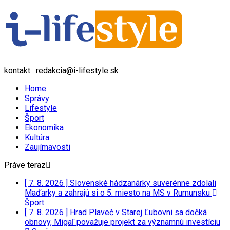
kontakt : redakcia@i-lifestyle.sk
Home
Správy
Lifestyle
Šport
Ekonomika
Kultúra
Zaujímavosti
Práve teraz
[ 7. 8. 2026 ]
Slovenské hádzanárky suverénne zdolali
Maďarky a zahrajú si o 5. miesto na MS v Rumunsku
Šport
[ 7. 8. 2026 ]
Hrad Plaveč v Starej Ľubovni sa dočká
obnovy, Migaľ považuje projekt za významnú investíciu