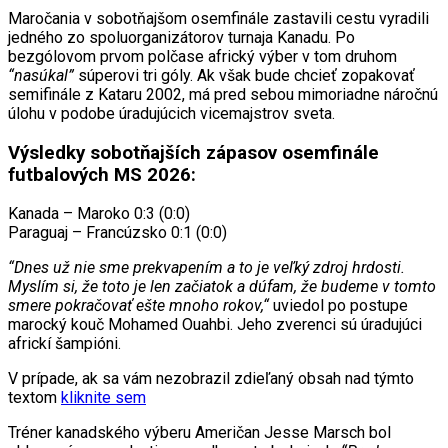
Maročania v sobotňajšom osemfinále zastavili cestu vyradili
jedného zo spoluorganizátorov turnaja Kanadu. Po
bezgólovom prvom polčase africký výber v tom druhom
“nasúkal”
súperovi tri góly. Ak však bude chcieť zopakovať
semifinále z Kataru 2002, má pred sebou mimoriadne náročnú
úlohu v podobe úradujúcich vicemajstrov sveta.
Výsledky sobotňajších zápasov osemfinále
futbalových MS 2026:
Kanada – Maroko 0:3 (0:0)
Paraguaj – Francúzsko 0:1 (0:0)
“Dnes už nie sme prekvapením a to je veľký zdroj hrdosti.
Myslím si, že toto je len začiatok a dúfam, že budeme v tomto
smere pokračovať ešte mnoho rokov,“
uviedol po postupe
marocký kouč Mohamed Ouahbi. Jeho zverenci sú úradujúci
africkí šampióni.
V prípade, ak sa vám nezobrazil zdieľaný obsah nad týmto
textom
kliknite sem
Tréner kanadského výberu Američan Jesse Marsch bol