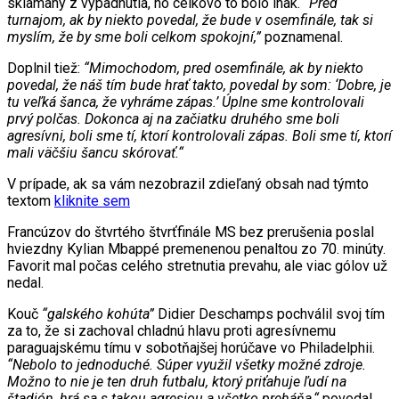
sklamaný z vypadnutia, no celkovo to bolo inak.
“Pred
turnajom, ak by niekto povedal, že bude v osemfinále, tak si
myslím, že by sme boli celkom spokojní,”
poznamenal.
Doplnil tiež:
“Mimochodom, pred osemfinále, ak by niekto
povedal, že náš tím bude hrať takto, povedal by som: ‘Dobre, je
tu veľká šanca, že vyhráme zápas.’ Úplne sme kontrolovali
prvý polčas. Dokonca aj na začiatku druhého sme boli
agresívni, boli sme tí, ktorí kontrolovali zápas. Boli sme tí, ktorí
mali väčšiu šancu skórovať.“
V prípade, ak sa vám nezobrazil zdieľaný obsah nad týmto
textom
kliknite sem
Francúzov do štvrtého štvrťfinále MS bez prerušenia poslal
hviezdny Kylian Mbappé premenenou penaltou zo 70. minúty.
Favorit mal počas celého stretnutia prevahu, ale viac gólov už
nedal.
Kouč
“galského kohúta”
Didier Deschamps pochválil svoj tím
za to, že si zachoval chladnú hlavu proti agresívnemu
paraguajskému tímu v sobotňajšej horúčave vo Philadelphii.
“Nebolo to jednoduché. Súper využil všetky možné zdroje.
Možno to nie je ten druh futbalu, ktorý priťahuje ľudí na
štadión, hrá sa s takou agresiou a všetko preháňa,“
povedal