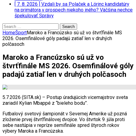
[ 7. 8. 2026 ]
Vzdali by sa Polaček a Lörinc kandidatúry
na primátora v prospech niekoho iného? Väčšina nechce
špekulovať
Správy
Search
for:
Home
Šport
Maroko a Francúzsko sú už vo štvrťfinále MS
2026. Osemfinálové góly padajú zatiaľ len v druhých
polčasoch
Maroko a Francúzsko sú už vo
štvrťfinále MS 2026. Osemfinálové góly
padajú zatiaľ len v druhých polčasoch
5.7.2026 (SITA.sk) – Postup úradujúcich vicemajstrov sveta
zariadil Kylian Mbappé z “bieleho bodu”.
Futbalový svetový šampionát v Severnej Amerike už pozná
zloženie prvej štvrťfinálovej dvojice. Vo štvrtok 9. júla proti
sebe nastúpia v repríze semifinále spred štyroch rokov
výbery Maroka a Francúzska.