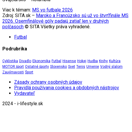
Viac k témam:
MS vo futbale 2026
Zdroj: SITA.sk –
Maroko a Francúzsko sú už vo štvrťfinále MS
2026. Osemfinálové góly padajú zatiaľ len v druhých
polčasoch
© SITA Všetky práva vyhradené.
Futbal
Podrubrika
Cyklistika
Divadlo
Ekonomika
Futbal
Hisense
Hokej
Hudba
Knihy
Kultúra
MOTOR šport
Ostatné športy
Slovensko
Svet
Tenis
Umenie
Vodný slalom
Zaujímavosti
Šport
Zásady ochrany osobných údajov
Pravidlá používania cookies a obdobných nástrojov
Vydavateľ
2024 - i-lifestyle.sk