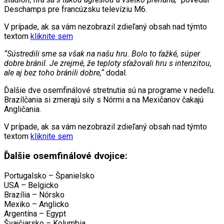
Deschamps pre francúzsku televíziu M6.
V prípade, ak sa vám nezobrazil zdieľaný obsah nad týmto
textom
kliknite sem
“Sústredili sme sa však na našu hru. Bolo to ťažké, súper
dobre bránil. Je zrejmé, že teploty sťažovali hru s intenzitou,
ale aj bez toho bránili dobre,“
dodal.
Ďalšie dve osemfinálové stretnutia sú na programe v nedeľu.
Brazílčania si zmerajú sily s Nórmi a na Mexičanov čakajú
Angličania.
V prípade, ak sa vám nezobrazil zdieľaný obsah nad týmto
textom
kliknite sem
Ďalšie osemfinálové dvojice:
Portugalsko – Španielsko
USA – Belgicko
Brazília – Nórsko
Mexiko – Anglicko
Argentína – Egypt
Švajčiarsko – Kolumbia