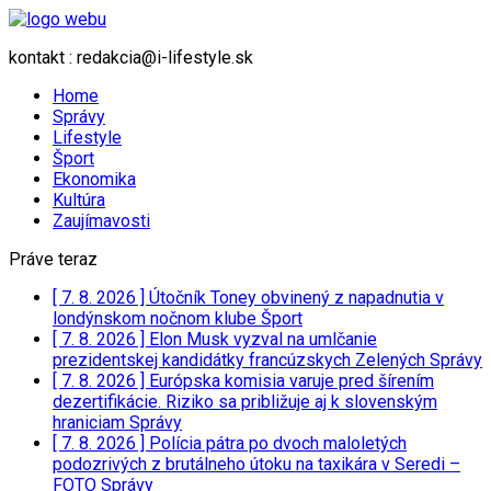
kontakt : redakcia@i-lifestyle.sk
Home
Správy
Lifestyle
Šport
Ekonomika
Kultúra
Zaujímavosti
Práve teraz
[ 7. 8. 2026 ]
Útočník Toney obvinený z napadnutia v
londýnskom nočnom klube
Šport
[ 7. 8. 2026 ]
Elon Musk vyzval na umlčanie
prezidentskej kandidátky francúzskych Zelených
Správy
[ 7. 8. 2026 ]
Európska komisia varuje pred šírením
dezertifikácie. Riziko sa približuje aj k slovenským
hraniciam
Správy
[ 7. 8. 2026 ]
Polícia pátra po dvoch maloletých
podozrivých z brutálneho útoku na taxikára v Seredi –
FOTO
Správy