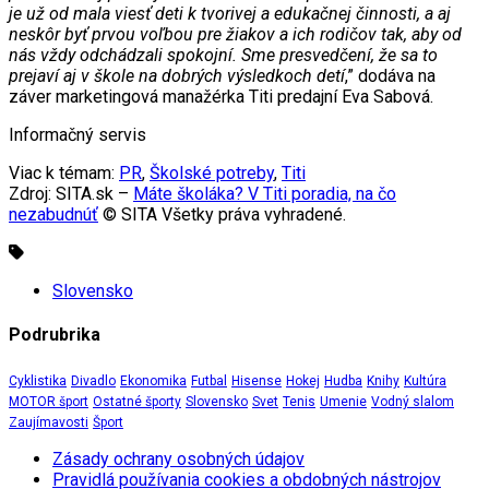
je už od mala viesť deti k tvorivej a edukačnej činnosti, a aj
neskôr byť prvou voľbou pre žiakov a ich rodičov tak, aby od
nás vždy odchádzali spokojní. Sme presvedčení, že sa to
prejaví aj v škole na dobrých výsledkoch detí
,” dodáva na
záver marketingová manažérka Titi predajní Eva Sabová.
Informačný servis
Viac k témam:
PR
,
Školské potreby
,
Titi
Zdroj: SITA.sk –
Máte školáka? V Titi poradia, na čo
nezabudnúť
© SITA Všetky práva vyhradené.
Slovensko
Podrubrika
Cyklistika
Divadlo
Ekonomika
Futbal
Hisense
Hokej
Hudba
Knihy
Kultúra
MOTOR šport
Ostatné športy
Slovensko
Svet
Tenis
Umenie
Vodný slalom
Zaujímavosti
Šport
Zásady ochrany osobných údajov
Pravidlá používania cookies a obdobných nástrojov