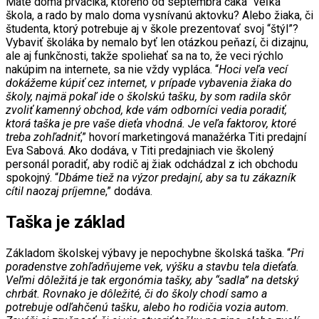
Máte doma prváčika, ktorého od septembra čaká “veľká”
škola, a rado by malo doma vysnívanú aktovku? Alebo žiaka, či
študenta, ktorý potrebuje aj v škole prezentovať svoj “štýl”?
Vybaviť školáka by nemalo byť len otázkou peňazí, či dizajnu,
ale aj funkčnosti, takže spoliehať sa na to, že veci rýchlo
nakúpim na internete, sa nie vždy vypláca. “
Hoci veľa vecí
dokážeme kúpiť cez internet, v prípade vybavenia žiaka do
školy, najmä pokaľ ide o školskú tašku, by som radila skôr
zvoliť kamenný obchod, kde vám odborníci vedia poradiť,
ktorá taška je pre vaše dieťa vhodná. Je veľa faktorov, ktoré
treba zohľadniť
,” hovorí marketingová manažérka Titi predajní
Eva Sabová. Ako dodáva, v Titi predajniach vie školený
personál poradiť, aby rodič aj žiak odchádzal z ich obchodu
spokojný. “
Dbáme tiež na výzor predajní, aby sa tu zákazník
cítil naozaj príjemne
,” dodáva.
Taška je základ
Základom školskej výbavy je nepochybne školská taška. “
Pri
poradenstve zohľadňujeme vek, výšku a stavbu tela dieťaťa.
Veľmi dôležitá je tak ergonómia tašky, aby “sadla” na detský
chrbát. Rovnako je dôležité, či do školy chodí samo a
potrebuje odľahčenú tašku, alebo ho rodičia vozia autom.