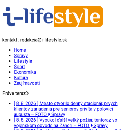
kontakt : redakcia@i-lifestyle.sk
Home
Správy
Lifestyle
Šport
Ekonomika
Kultúra
Zaujímavosti
Práve teraz
[ 8. 8. 2026 ]
Mesto otvorilo denný stacionár, prvých
klientov zariadenia pre seniorov privíta v polovici
augusta – FOTO
Správy
[ 8. 8. 2026 ]
Vypukol ďalší veľký požiar, tentoraz vo
vojenskom obvode na Záhorí – FOTO
Správy