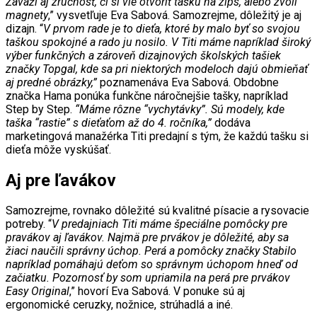
Zaváži aj zručnosť, či si vie otvoriť tašku na zips, alebo zvolí
magnety
,” vysvetľuje Eva Sabová. Samozrejme, dôležitý je aj
dizajn. “
V prvom rade je to dieťa, ktoré by malo byť so svojou
taškou spokojné a rado ju nosilo. V Titi máme napríklad široký
výber funkčných a zároveň dizajnových školských tašiek
značky Topgal, kde sa pri niektorých modeloch dajú obmieňať
aj predné obrázky,”
poznamenáva Eva Sabová. Obdobne
značka Hama ponúka funkčne náročnejšie tašky, napríklad
Step by Step.
“Máme rôzne “vychytávky”. Sú modely, kde
taška “rastie” s dieťaťom až do 4. ročníka,”
dodáva
marketingová manažérka Titi predajní s tým, že každú tašku si
dieťa môže vyskúšať.
Aj pre ľavákov
Samozrejme, rovnako dôležité sú kvalitné písacie a rysovacie
potreby. “
V predajniach Titi máme špeciálne pomôcky pre
pravákov aj ľavákov. Najmä pre prvákov je dôležité, aby sa
žiaci naučili správny úchop. Perá a pomôcky značky Stabilo
napríklad pomáhajú deťom so správnym úchopom hneď od
začiatku. Pozornosť by som upriamila na perá pre prvákov
Easy Original
,” hovorí Eva Sabová. V ponuke sú aj
ergonomické ceruzky, nožnice, strúhadlá a iné.