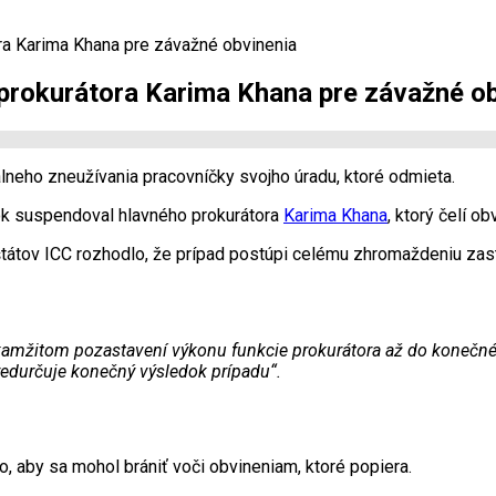
a Karima Khana pre závažné obvinenia
prokurátora Karima Khana pre závažné ob
lneho zneužívania pracovníčky svojho úradu, ktoré odmieta.
ok suspendoval hlavného prokurátora
Karima Khana
, ktorý čelí 
tov ICC rozhodlo, že prípad postúpi celému zhromaždeniu zast
okamžitom pozastavení výkonu funkcie prokurátora až do koneč
redurčuje konečný výsledok prípadu“.
o, aby sa mohol brániť voči obvineniam, ktoré popiera.