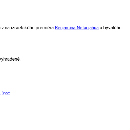
ov na izraelského premiéra
Benjamina Netanjahua
a bývalého
vyhradené.
i
Šport