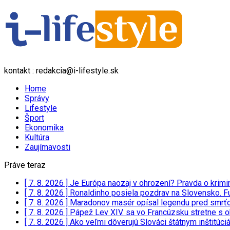
kontakt : redakcia@i-lifestyle.sk
Home
Správy
Lifestyle
Šport
Ekonomika
Kultúra
Zaujímavosti
Práve teraz
[ 7. 8. 2026 ]
Je Európa naozaj v ohrození? Pravda o kri
[ 7. 8. 2026 ]
Ronaldinho posiela pozdrav na Slovensko. Fu
[ 7. 8. 2026 ]
Maradonov masér opísal legendu pred smrť
[ 7. 8. 2026 ]
Pápež Lev XIV. sa vo Francúzsku stretne s
[ 7. 8. 2026 ]
Ako veľmi dôverujú Slováci štátnym inštitúc