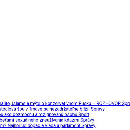
minalite, islame a mýte o konzervatívnom Rusku – ROZHOVOR
Spr
tbalová šou v Trnave sa nezadržateľne blíži!
Správy
ou ako bezmocnú a rezignovanú osobu
Šport
 obeťami sexuálneho zneužívania kňazmi
Správy
iám? Najhoršie dopadla vláda a parlament
Správy