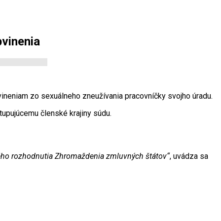
vinenia
obvineniam zo sexuálneho zneužívania pracovníčky svojho úradu.
upujúcemu členské krajiny súdu.
ného rozhodnutia Zhromaždenia zmluvných štátov“
, uvádza sa