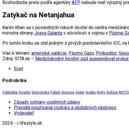
Rozhodnutie preto podľa agentúry
AFP
nebude mať výrazný pra
Zatykač na Netanjahua
Karim Khan sa v posledných rokoch dostal do centra medzináro
ministra obrany
Joava Galanta
v súvislosti s vojnou v
Pásme G
Po tomto kroku sa stal jedným z prvých predstaviteľov ICC, na
Viac k témam:
americké sankcie
,
Pásmo Gazy
,
Prokurátor
,
Sexu
Zdroj: SITA.sk –
Medzinárodný trestný súd suspendoval prokur
Svet
Podrubrika
Cyklistika
Divadlo
Ekonomika
Futbal
Hisense
Hokej
Hudba
Knihy
Kultúra
MOTOR
Zásady ochrany osobných údajov
Pravidlá používania cookies a obdobných nástrojov
Vydavateľ
2024 - i-lifestyle.sk