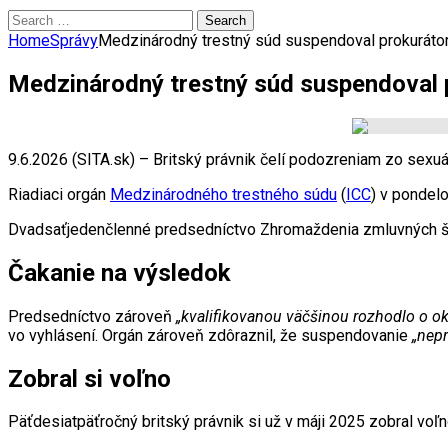
Search
for:
Home
Správy
Medzinárodný trestný súd suspendoval prokurátor
Medzinárodný trestný súd suspendoval 
9.6.2026 (SITA.sk) – Britský právnik čelí podozreniam zo sexuá
Riadiaci orgán
Medzinárodného trestného súdu
(
ICC
) v pondel
Dvadsaťjedenčlenné predsedníctvo Zhromaždenia zmluvných štá
Čakanie na výsledok
Predsedníctvo zároveň
„kvalifikovanou väčšinou rozhodlo o 
vo vyhlásení. Orgán zároveň zdôraznil, že suspendovanie
„nep
Zobral si voľno
Päťdesiatpäťročný britský právnik si už v máji 2025 zobral voľn