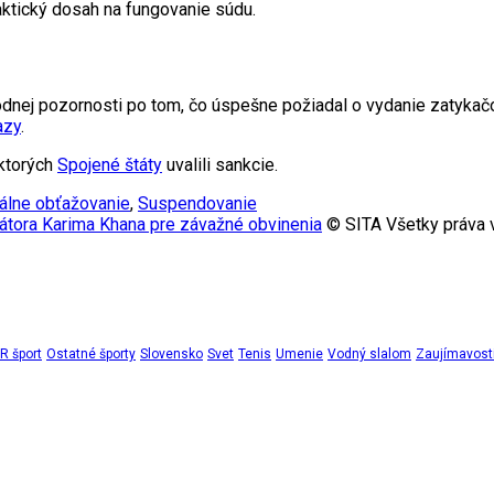
ktický dosah na fungovanie súdu.
dnej pozornosti po tom, čo úspešne požiadal o vydanie zatykač
azy
.
 ktorých
Spojené štáty
uvalili sankcie.
álne obťažovanie
,
Suspendovanie
átora Karima Khana pre závažné obvinenia
© SITA Všetky práva 
 šport
Ostatné športy
Slovensko
Svet
Tenis
Umenie
Vodný slalom
Zaujímavost