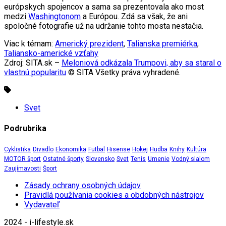
európskych spojencov a sama sa prezentovala ako most
medzi
Washingtonom
a Európou. Zdá sa však, že ani
spoločné fotografie už na udržanie tohto mosta nestačia.
Viac k témam:
Americký prezident
,
Talianska premiérka
,
Taliansko-americké vzťahy
Zdroj: SITA.sk –
Meloniová odkázala Trumpovi, aby sa staral o
vlastnú popularitu
© SITA Všetky práva vyhradené.
Svet
Podrubrika
Cyklistika
Divadlo
Ekonomika
Futbal
Hisense
Hokej
Hudba
Knihy
Kultúra
MOTOR šport
Ostatné športy
Slovensko
Svet
Tenis
Umenie
Vodný slalom
Zaujímavosti
Šport
Zásady ochrany osobných údajov
Pravidlá používania cookies a obdobných nástrojov
Vydavateľ
2024 - i-lifestyle.sk