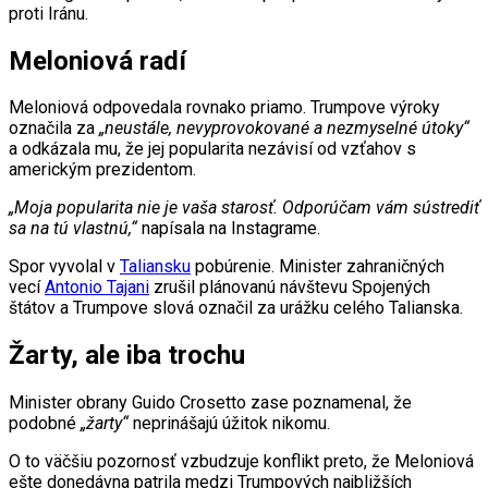
proti Iránu.
Meloniová radí
Meloniová odpovedala rovnako priamo. Trumpove výroky
označila za
„neustále, nevyprovokované a nezmyselné útoky“
a odkázala mu, že jej popularita nezávisí od vzťahov s
americkým prezidentom.
„Moja popularita nie je vaša starosť. Odporúčam vám sústrediť
sa na tú vlastnú,“
napísala na Instagrame.
Spor vyvolal v
Taliansku
pobúrenie. Minister zahraničných
vecí
Antonio Tajani
zrušil plánovanú návštevu Spojených
štátov a Trumpove slová označil za urážku celého Talianska.
Žarty, ale iba trochu
Minister obrany Guido Crosetto zase poznamenal, že
podobné
„žarty“
neprinášajú úžitok nikomu.
O to väčšiu pozornosť vzbudzuje konflikt preto, že Meloniová
ešte donedávna patrila medzi Trumpových najbližších