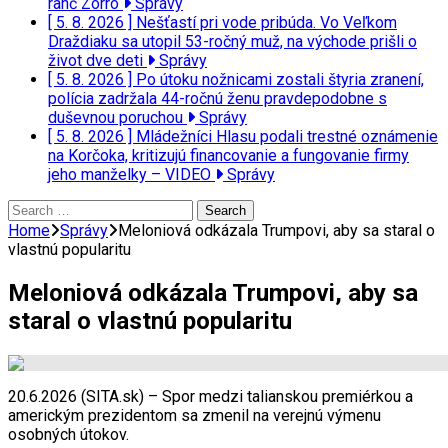
ranč Zorro
Správy
[ 5. 8. 2026 ]
Nešťastí pri vode pribúda. Vo Veľkom
Draždiaku sa utopil 53-ročný muž, na východe prišli o
život dve deti
Správy
[ 5. 8. 2026 ]
Po útoku nožnicami zostali štyria zranení,
polícia zadržala 44-ročnú ženu pravdepodobne s
duševnou poruchou
Správy
[ 5. 8. 2026 ]
Mládežníci Hlasu podali trestné oznámenie
na Korčoka, kritizujú financovanie a fungovanie firmy
jeho manželky – VIDEO
Správy
Search
for:
Home
Správy
Meloniová odkázala Trumpovi, aby sa staral o
vlastnú popularitu
Meloniová odkázala Trumpovi, aby sa
staral o vlastnú popularitu
20.6.2026 (SITA.sk) – Spor medzi talianskou premiérkou a
americkým prezidentom sa zmenil na verejnú výmenu
osobných útokov.