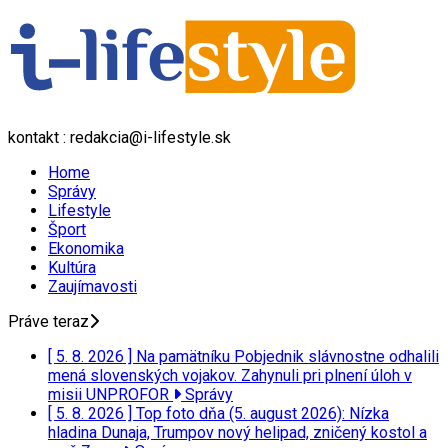
kontakt : redakcia@i-lifestyle.sk
Home
Správy
Lifestyle
Šport
Ekonomika
Kultúra
Zaujímavosti
Práve teraz
[ 5. 8. 2026 ]
Na pamätníku Pobjednik slávnostne odhalili
mená slovenských vojakov. Zahynuli pri plnení úloh v
misii UNPROFOR
Správy
[ 5. 8. 2026 ]
Top foto dňa (5. august 2026): Nízka
hladina Dunaja, Trumpov nový helipad, zničený kostol a