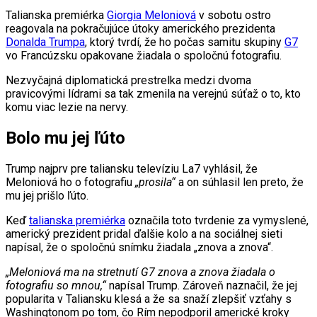
Talianska premiérka
Giorgia Meloniová
v sobotu ostro
reagovala na pokračujúce útoky amerického prezidenta
Donalda Trumpa
, ktorý tvrdí, že ho počas samitu skupiny
G7
vo Francúzsku opakovane žiadala o spoločnú fotografiu.
Nezvyčajná diplomatická prestrelka medzi dvoma
pravicovými lídrami sa tak zmenila na verejnú súťaž o to, kto
komu viac lezie na nervy.
Bolo mu jej ľúto
Trump najprv pre taliansku televíziu La7 vyhlásil, že
Meloniová ho o fotografiu
„prosila“
a on súhlasil len preto, že
mu jej prišlo ľúto.
Keď
talianska premiérka
označila toto tvrdenie za vymyslené,
americký prezident pridal ďalšie kolo a na sociálnej sieti
napísal, že o spoločnú snímku žiadala „znova a znova“.
„Meloniová ma na stretnutí G7 znova a znova žiadala o
fotografiu so mnou,“
napísal Trump. Zároveň naznačil, že jej
popularita v Taliansku klesá a že sa snaží zlepšiť vzťahy s
Washingtonom po tom, čo Rím nepodporil americké kroky