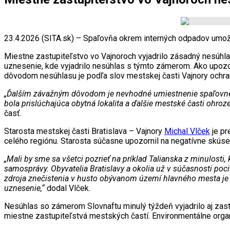
23.4.2026 (SITA.sk) – Spaľovňa okrem interných odpadov umo
Miestne zastupiteľstvo vo Vajnoroch vyjadrilo zásadný nesú
uznesenie, kde vyjadrilo nesúhlas s týmto zámerom. Ako upoz
dôvodom nesúhlasu je podľa slov mestskej časti Vajnory ochran
„Ďalším závažným dôvodom je nevhodné umiestnenie spaľovne v l
bola prislúchajúca obytná lokalita a ďalšie mestské časti ohr
časť.
Starosta mestskej časti Bratislava – Vajnory
Michal Vlček
je pr
celého regiónu. Starosta súčasne upozornil na negatívne skús
„Mali by sme sa všetci pozrieť na príklad Talianska z minulost
samosprávy. Obyvatelia Bratislavy a okolia už v súčasnosti po
zdroja znečistenia v husto obývanom území hlavného mesta je pr
uznesenie,“
dodal Vlček.
Nesúhlas so zámerom Slovnaftu minulý týždeň vyjadrilo aj zast
miestne zastupiteľstvá mestských častí. Environmentálne organ