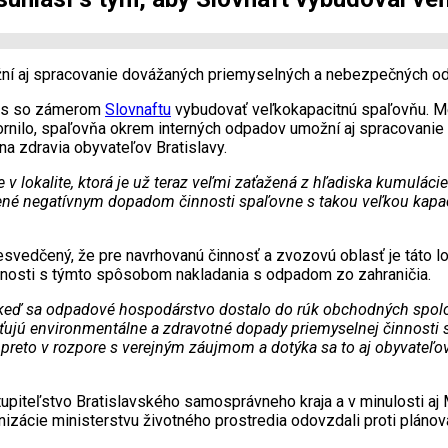
žní aj spracovanie dovážaných priemyselných a nebezpečných o
hlas so zámerom
Slovnaftu
vybudovať veľkokapacitnú spaľovňu. Me
ornilo, spaľovňa okrem interných odpadov umožní aj spracovan
a zdravia obyvateľov Bratislavy.
okalite, ktorá je už teraz veľmi zaťažená z hľadiska kumulácie 
ozené negatívnym dopadom činnosti spaľovne s takou veľkou kapac
esvedčený, že pre navrhovanú činnosť a zvozovú oblasť je táto lok
enosti s týmto spôsobom nakladania s odpadom zo zahraničia.
i, keď sa odpadové hospodárstvo dostalo do rúk obchodných spolo
ciťujú environmentálne a zdravotné dopady priemyselnej činnosti
eto v rozpore s verejným záujmom a dotýka sa to aj obyvateľov V
upiteľstvo Bratislavského samosprávneho kraja a v minulosti aj
izácie ministerstvu životného prostredia odovzdali proti plánova