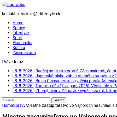
kontakt : redakcia@i-lifestyle.sk
Home
Správy
Lifestyle
Šport
Ekonomika
Kultúra
Zaujímavosti
Práve teraz
[ 8. 8. 2026 ]
Radšej nosiť ako prosiť. Záchranár radí, čo si
[ 8. 8. 2026 ]
Japonské slnko zabilo statného ragbystu z 
[ 8. 8. 2026 ]
Bruno Guimaraes je najväčšia posila Arsenal
[ 8. 8. 2026 ]
Top foto dňa (7. august 2026): Včelie úle v 
[ 8. 8. 2026 ]
Zberný dvor v Dúbravke využilo za rok takmer
Search
for:
Home
Správy
Miestne zastupiteľstvo vo Vajnoroch nesúhlasí s 
Miestne zastupiteľstvo vo Vajnoroch ne