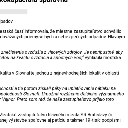
dpadov.
stská časť informovala, že miestne zastupiteľstvo schválilo
ie dovážaných priemyselných a nebezpečných odpadov. Hlavným
znečistenia ovzdušia z viacerých zdrojov. Je neprípustné, aby
itou na kvalitu ovzdušia a spodných vôd,“
vyhlásila mestská
alita v Slovnafte jednou z najnevhodnejších lokalít v oblasti
čností a tie potom získali páky na uplatňovanie nátlaku na
 spoločnosti Slovnaft. Umožniť rozšírenie ďalšieho významného
ajnor. Preto som rád, že naše zastupiteľstvo prijalo toto
 Mestské zastupiteľstvo hlavného mesta SR Bratislavy či
nej výstavbe spaľovne aj petíciu s takmer 19-tisíc podpismi.