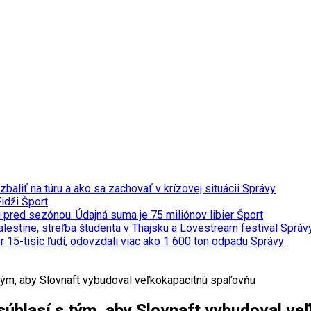
 zbaliť na túru a ako sa zachovať v krízovej situácii
Správy
Fidži
Šport
u pred sezónou. Údajná suma je 75 miliónov libier
Šport
Palestíne, streľba študenta v Thajsku a Lovestream festival
Správ
 15-tisíc ľudí, odovzdali viac ako 1 600 ton odpadu
Správy
tým, aby Slovnaft vybudoval veľkokapacitnú spaľovňu
súhlasí s tým, aby Slovnaft vybudoval ve