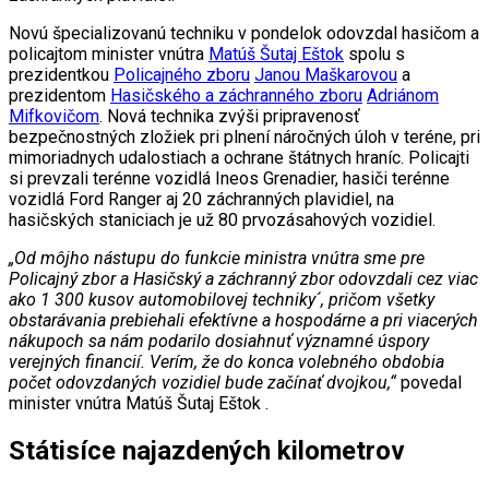
Novú špecializovanú techniku v pondelok odovzdal hasičom a
policajtom minister vnútra
Matúš Šutaj Eštok
spolu s
prezidentkou
Policajného zboru
Janou Maškarovou
a
prezidentom
Hasičského a záchranného zboru
Adriánom
Mifkovičom
. Nová technika zvýši pripravenosť
bezpečnostných zložiek pri plnení náročných úloh v teréne, pri
mimoriadnych udalostiach a ochrane štátnych hraníc. Policajti
si prevzali terénne vozidlá Ineos Grenadier, hasiči terénne
vozidlá Ford Ranger aj 20 záchranných plavidiel, na
hasičských staniciach je už 80 prvozásahových vozidiel.
„Od môjho nástupu do funkcie ministra vnútra sme pre
Policajný zbor a Hasičský a záchranný zbor odovzdali cez viac
ako 1 300 kusov automobilovej techniky´, pričom všetky
obstarávania prebiehali efektívne a hospodárne a pri viacerých
nákupoch sa nám podarilo dosiahnuť významné úspory
verejných financií. Verím, že do konca volebného obdobia
počet odovzdaných vozidiel bude začínať dvojkou,“
povedal
minister vnútra Matúš Šutaj Eštok .
Státisíce najazdených kilometrov