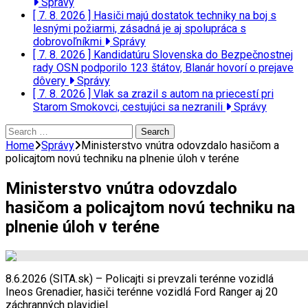
Správy
[ 7. 8. 2026 ]
Hasiči majú dostatok techniky na boj s
lesnými požiarmi, zásadná je aj spolupráca s
dobrovoľníkmi
Správy
[ 7. 8. 2026 ]
Kandidatúru Slovenska do Bezpečnostnej
rady OSN podporilo 123 štátov, Blanár hovorí o prejave
dôvery
Správy
[ 7. 8. 2026 ]
Vlak sa zrazil s autom na priecestí pri
Starom Smokovci, cestujúci sa nezranili
Správy
Search
for:
Home
Správy
Ministerstvo vnútra odovzdalo hasičom a
policajtom novú techniku na plnenie úloh v teréne
Ministerstvo vnútra odovzdalo
hasičom a policajtom novú techniku na
plnenie úloh v teréne
8.6.2026 (SITA.sk) – Policajti si prevzali terénne vozidlá
Ineos Grenadier, hasiči terénne vozidlá Ford Ranger aj 20
záchranných plavidiel.