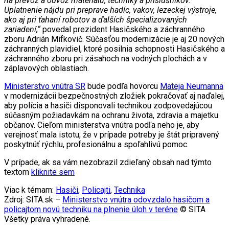
na prevoz a odvoz materiálu, techniky a príslušníkov.
Uplatnenie nájdu pri preprave hadíc, vakov, lezeckej výstroje,
ako aj pri ťahaní robotov a ďalších špecializovaných
zariadení,“
povedal prezident Hasičského a záchranného
zboru Adrián Mifkovič. Súčasťou modernizácie je aj 20 nových
záchranných plavidiel, ktoré posilnia schopnosti Hasičského a
záchranného zboru pri zásahoch na vodných plochách a v
záplavových oblastiach.
Ministerstvo vnútra SR
bude podľa hovorcu
Mateja Neumanna
v modernizácii bezpečnostných zložiek pokračovať aj naďalej,
aby polícia a hasiči disponovali technikou zodpovedajúcou
súčasným požiadavkám na ochranu života, zdravia a majetku
občanov. Cieľom ministerstva vnútra podľa neho je, aby
verejnosť mala istotu, že v prípade potreby je štát pripravený
poskytnúť rýchlu, profesionálnu a spoľahlivú pomoc.
V prípade, ak sa vám nezobrazil zdieľaný obsah nad týmto
textom
kliknite sem
Viac k témam:
Hasiči
,
Policajti
,
Technika
Zdroj: SITA.sk –
Ministerstvo vnútra odovzdalo hasičom a
policajtom novú techniku na plnenie úloh v teréne
© SITA
Všetky práva vyhradené.