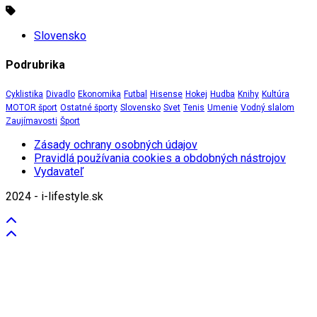
Slovensko
Podrubrika
Cyklistika
Divadlo
Ekonomika
Futbal
Hisense
Hokej
Hudba
Knihy
Kultúra
MOTOR šport
Ostatné športy
Slovensko
Svet
Tenis
Umenie
Vodný slalom
Zaujímavosti
Šport
Zásady ochrany osobných údajov
Pravidlá používania cookies a obdobných nástrojov
Vydavateľ
2024 - i-lifestyle.sk