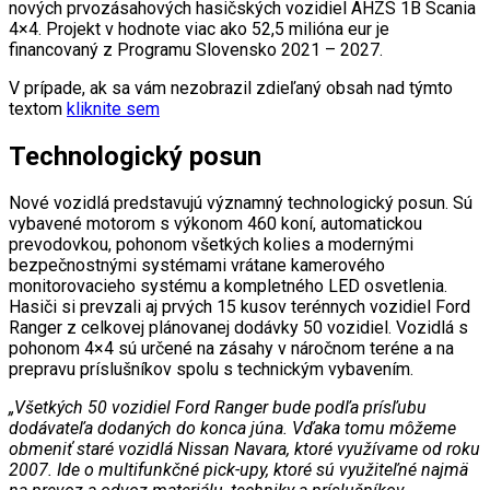
nových prvozásahových hasičských vozidiel AHZS 1B Scania
4×4. Projekt v hodnote viac ako 52,5 milióna eur je
financovaný z Programu Slovensko 2021 – 2027.
V prípade, ak sa vám nezobrazil zdieľaný obsah nad týmto
textom
kliknite sem
Technologický posun
Nové vozidlá predstavujú významný technologický posun. Sú
vybavené motorom s výkonom 460 koní, automatickou
prevodovkou, pohonom všetkých kolies a modernými
bezpečnostnými systémami vrátane kamerového
monitorovacieho systému a kompletného LED osvetlenia.
Hasiči si prevzali aj prvých 15 kusov terénnych vozidiel Ford
Ranger z celkovej plánovanej dodávky 50 vozidiel. Vozidlá s
pohonom 4×4 sú určené na zásahy v náročnom teréne a na
prepravu príslušníkov spolu s technickým vybavením.
„Všetkých 50 vozidiel Ford Ranger bude podľa prísľubu
dodávateľa dodaných do konca júna. Vďaka tomu môžeme
obmeniť staré vozidlá Nissan Navara, ktoré využívame od roku
2007. Ide o multifunkčné pick-upy, ktoré sú využiteľné najmä