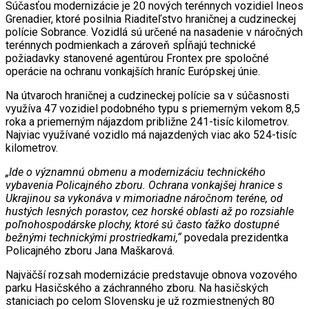
Súčasťou modernizácie je 20 nových terénnych vozidiel Ineos
Grenadier, ktoré posilnia Riaditeľstvo hraničnej a cudzineckej
polície Sobrance. Vozidlá sú určené na nasadenie v náročných
terénnych podmienkach a zároveň spĺňajú technické
požiadavky stanovené agentúrou Frontex pre spoločné
operácie na ochranu vonkajších hraníc Európskej únie.
Na útvaroch hraničnej a cudzineckej polície sa v súčasnosti
využíva 47 vozidiel podobného typu s priemerným vekom 8,5
roka a priemerným nájazdom približne 241-tisíc kilometrov.
Najviac využívané vozidlo má najazdených viac ako 524-tisíc
kilometrov.
„Ide o významnú obmenu a modernizáciu technického
vybavenia Policajného zboru. Ochrana vonkajšej hranice s
Ukrajinou sa vykonáva v mimoriadne náročnom teréne, od
hustých lesných porastov, cez horské oblasti až po rozsiahle
poľnohospodárske plochy, ktoré sú často ťažko dostupné
bežnými technickými prostriedkami,“
povedala prezidentka
Policajného zboru Jana Maškarová.
Najväčší rozsah modernizácie predstavuje obnova vozového
parku Hasičského a záchranného zboru. Na hasičských
staniciach po celom Slovensku je už rozmiestnených 80