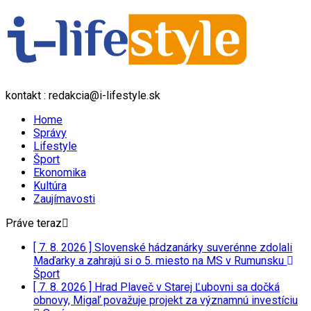
kontakt : redakcia@i-lifestyle.sk
Home
Správy
Lifestyle
Šport
Ekonomika
Kultúra
Zaujímavosti
Práve teraz
[ 7. 8. 2026 ]
Slovenské hádzanárky suverénne zdolali
Maďarky a zahrajú si o 5. miesto na MS v Rumunsku
Šport
[ 7. 8. 2026 ]
Hrad Plaveč v Starej Ľubovni sa dočká
obnovy, Migaľ považuje projekt za významnú investíciu