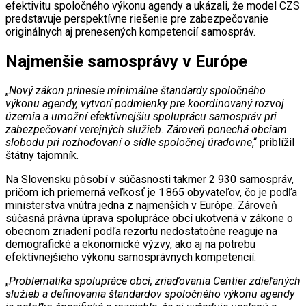
efektivitu spoločného výkonu agendy a ukázali, že model CZS
predstavuje perspektívne riešenie pre zabezpečovanie
originálnych aj prenesených kompetencií samospráv.
Najmenšie samosprávy v Európe
„
Nový zákon prinesie minimálne štandardy spoločného
výkonu agendy, vytvorí podmienky pre koordinovaný rozvoj
územia a umožní efektívnejšiu spoluprácu samospráv pri
zabezpečovaní verejných služieb. Zároveň ponechá obciam
slobodu pri rozhodovaní o sídle spoločnej úradovne
,“ priblížil
štátny tajomník.
Na Slovensku pôsobí v súčasnosti takmer 2 930 samospráv,
pričom ich priemerná veľkosť je 1 865 obyvateľov, čo je podľa
ministerstva vnútra jedna z najmenších v Európe. Zároveň
súčasná právna úprava spolupráce obcí ukotvená v zákone o
obecnom zriadení podľa rezortu nedostatočne reaguje na
demografické a ekonomické výzvy, ako aj na potrebu
efektívnejšieho výkonu samosprávnych kompetencií.
„
Problematika spolupráce obcí, zriaďovania Centier zdieľaných
služieb a definovania štandardov spoločného výkonu agendy