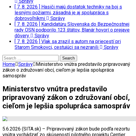
Správy
[ 7. 8. 2026 ]
Hasiči majú dostatok techniky na boj s
lesnými požiarmi, zásadná je aj spolupráca s
dobrovoľníkmi
Správy
[ 7. 8. 2026 ]
Kandidatúru Slovenska do Bezpečnostnej
rady OSN podporilo 123 štátov, Blanár hovorí o prejave
dôvery
Správy
[ 7. 8. 2026 ]
Vlak sa zrazil s autom na priecestí pri
Starom Smokovci, cestujúci sa nezranili
Správy
Search
for:
Home
Správy
Ministerstvo vnútra predstavilo pripravovaný
zákon o združovaní obcí, cieľom je lepšia spolupráca
samospráv
Ministerstvo vnútra predstavilo
pripravovaný zákon o združovaní obcí,
cieľom je lepšia spolupráca samospráv
5.6.2026 (SITA.sk) – Pripravovaný zákon bude podľa rezortu
vnútra vychádzať zo skúseností pilotného projektu Centier