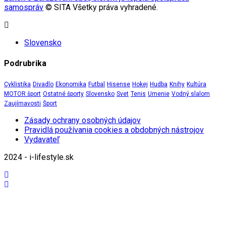
samospráv
© SITA Všetky práva vyhradené.
Slovensko
Podrubrika
Cyklistika
Divadlo
Ekonomika
Futbal
Hisense
Hokej
Hudba
Knihy
Kultúra
MOTOR šport
Ostatné športy
Slovensko
Svet
Tenis
Umenie
Vodný slalom
Zaujímavosti
Šport
Zásady ochrany osobných údajov
Pravidlá používania cookies a obdobných nástrojov
Vydavateľ
2024 - i-lifestyle.sk