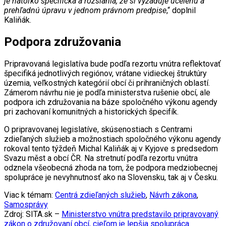
je natoľko špecifická a rozsiahla, že si vyžaduje ucelenú a
prehľadnú úpravu v jednom právnom predpise
,“ doplnil
Kaliňák.
Podpora združovania
Pripravovaná legislatíva bude podľa rezortu vnútra reflektovať
špecifiká jednotlivých regiónov, vrátane vidieckej štruktúry
územia, veľkostných kategórií obcí či prihraničných oblastí.
Zámerom návrhu nie je podľa ministerstva rušenie obcí, ale
podpora ich združovania na báze spoločného výkonu agendy
pri zachovaní komunitných a historických špecifík.
O pripravovanej legislatíve, skúsenostiach s Centrami
zdieľaných služieb a možnostiach spoločného výkonu agendy
rokoval tento týždeň Michal Kaliňák aj v Kyjove s predsedom
Svazu měst a obcí ČR. Na stretnutí podľa rezortu vnútra
odznela všeobecná zhoda na tom, že podpora medziobecnej
spolupráce je nevyhnutnosť ako na Slovensku, tak aj v Česku.
Viac k témam:
Centrá zdieľaných služieb
,
Návrh zákona
,
Samosprávy
Zdroj: SITA.sk –
Ministerstvo vnútra predstavilo pripravovaný
zákon o združovaní obcí, cieľom je lepšia spolupráca