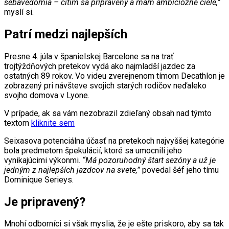
sebavedomia – cítim sa pripravený a mám ambiciózne ciele,”
myslí si.
Patrí medzi najlepších
Presne 4. júla v španielskej Barcelone sa na trať
trojtýždňových pretekov vydá ako najmladší jazdec za
ostatných 89 rokov. Vo videu zverejnenom tímom Decathlon je
zobrazený pri návšteve svojich starých rodičov neďaleko
svojho domova v Lyone.
V prípade, ak sa vám nezobrazil zdieľaný obsah nad týmto
textom
kliknite sem
Seixasova potenciálna účasť na pretekoch najvyššej kategórie
bola predmetom špekulácií, ktoré sa umocnili jeho
vynikajúcimi výkonmi.
“Má pozoruhodný štart sezóny a už je
jedným z najlepších jazdcov na svete,”
povedal šéf jeho tímu
Dominique Serieys.
Je pripravený?
Mnohí odborníci si však myslia, že je ešte priskoro, aby sa tak