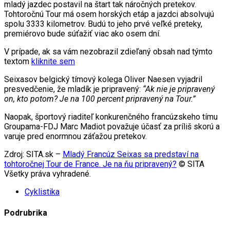
mladý jazdec postavil na štart tak náročných pretekov.
Tohtoročnú Tour má osem horských etáp a jazdci absolvujú
spolu 3333 kilometrov. Budú to jeho prvé veľké preteky,
premiérovo bude súťažiť viac ako osem dní.
V prípade, ak sa vám nezobrazil zdieľaný obsah nad týmto
textom
kliknite sem
Seixasov belgický tímový kolega Oliver Naesen vyjadril
presvedčenie, že mladík je pripravený:
“Ak nie je pripravený
on, kto potom? Je na 100 percent pripravený na Tour.”
Naopak, športový riaditeľ konkurenčného francúzskeho tímu
Groupama-FDJ Marc Madiot považuje účasť za príliš skorú a
varuje pred enormnou záťažou pretekov.
Zdroj: SITA.sk –
Mladý Francúz Seixas sa predstaví na
tohtoročnej Tour de France. Je na ňu pripravený?
© SITA
Všetky práva vyhradené.
Cyklistika
Podrubrika