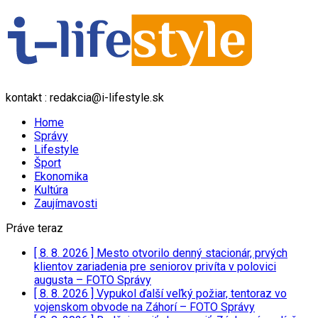
kontakt : redakcia@i-lifestyle.sk
Home
Správy
Lifestyle
Šport
Ekonomika
Kultúra
Zaujímavosti
Práve teraz
[ 8. 8. 2026 ]
Mesto otvorilo denný stacionár, prvých
klientov zariadenia pre seniorov privíta v polovici
augusta – FOTO
Správy
[ 8. 8. 2026 ]
Vypukol ďalší veľký požiar, tentoraz vo
vojenskom obvode na Záhorí – FOTO
Správy