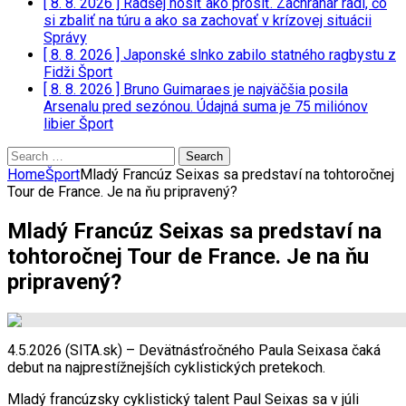
[ 8. 8. 2026 ]
Radšej nosiť ako prosiť. Záchranár radí, čo
si zbaliť na túru a ako sa zachovať v krízovej situácii
Správy
[ 8. 8. 2026 ]
Japonské slnko zabilo statného ragbystu z
Fidži
Šport
[ 8. 8. 2026 ]
Bruno Guimaraes je najväčšia posila
Arsenalu pred sezónou. Údajná suma je 75 miliónov
libier
Šport
Search
for:
Home
Šport
Mladý Francúz Seixas sa predstaví na tohtoročnej
Tour de France. Je na ňu pripravený?
Mladý Francúz Seixas sa predstaví na
tohtoročnej Tour de France. Je na ňu
pripravený?
4.5.2026 (SITA.sk) – Devätnásťročného Paula Seixasa čaká
debut na najprestížnejších cyklistických pretekoch.
Mladý francúzsky cyklistický talent Paul Seixas sa v júli