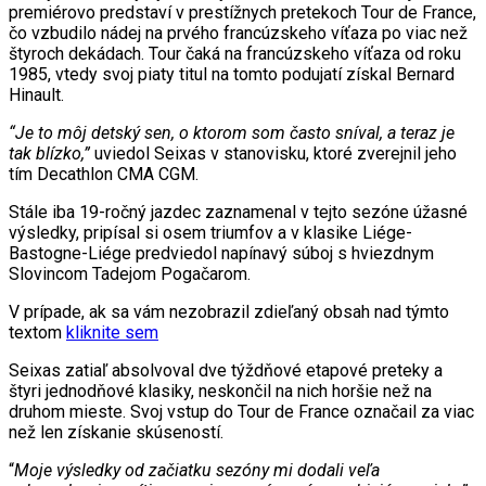
premiérovo predstaví v prestížnych pretekoch Tour de France,
čo vzbudilo nádej na prvého francúzskeho víťaza po viac než
štyroch dekádach. Tour čaká na francúzskeho víťaza od roku
1985, vtedy svoj piaty titul na tomto podujatí získal Bernard
Hinault.
“Je to môj detský sen, o ktorom som často sníval, a teraz je
tak blízko,”
uviedol Seixas v stanovisku, ktoré zverejnil jeho
tím Decathlon CMA CGM.
Stále iba 19-ročný jazdec zaznamenal v tejto sezóne úžasné
výsledky, pripísal si osem triumfov a v klasike Liége-
Bastogne-Liége predviedol napínavý súboj s hviezdnym
Slovincom Tadejom Pogačarom.
V prípade, ak sa vám nezobrazil zdieľaný obsah nad týmto
textom
kliknite sem
Seixas zatiaľ absolvoval dve týždňové etapové preteky a
štyri jednodňové klasiky, neskončil na nich horšie než na
druhom mieste. Svoj vstup do Tour de France označail za viac
než len získanie skúseností.
“
Moje výsledky od začiatku sezóny mi dodali veľa