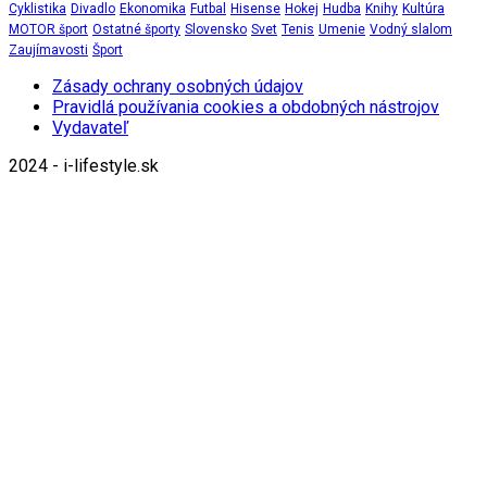
Cyklistika
Divadlo
Ekonomika
Futbal
Hisense
Hokej
Hudba
Knihy
Kultúra
MOTOR šport
Ostatné športy
Slovensko
Svet
Tenis
Umenie
Vodný slalom
Zaujímavosti
Šport
Zásady ochrany osobných údajov
Pravidlá používania cookies a obdobných nástrojov
Vydavateľ
2024 - i-lifestyle.sk