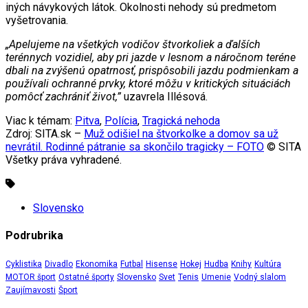
iných návykových látok. Okolnosti nehody sú predmetom
vyšetrovania.
„Apelujeme na všetkých vodičov štvorkoliek a ďalších
terénnych vozidiel, aby pri jazde v lesnom a náročnom teréne
dbali na zvýšenú opatrnosť, prispôsobili jazdu podmienkam a
používali ochranné prvky, ktoré môžu v kritických situáciách
pomôcť zachrániť život,”
uzavrela Illésová.
Viac k témam:
Pitva
,
Polícia
,
Tragická nehoda
Zdroj: SITA.sk –
Muž odišiel na štvorkolke a domov sa už
nevrátil. Rodinné pátranie sa skončilo tragicky – FOTO
© SITA
Všetky práva vyhradené.
Slovensko
Podrubrika
Cyklistika
Divadlo
Ekonomika
Futbal
Hisense
Hokej
Hudba
Knihy
Kultúra
MOTOR šport
Ostatné športy
Slovensko
Svet
Tenis
Umenie
Vodný slalom
Zaujímavosti
Šport