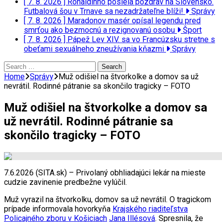
[ 7. 8. 2026 ]
Ronaldinho posiela pozdrav na Slovensko.
Futbalová šou v Trnave sa nezadržateľne blíži!
Správy
[ 7. 8. 2026 ]
Maradonov masér opísal legendu pred
smrťou ako bezmocnú a rezignovanú osobu
Šport
[ 7. 8. 2026 ]
Pápež Lev XIV. sa vo Francúzsku stretne s
obeťami sexuálneho zneužívania kňazmi
Správy
Search
for:
Home
Správy
Muž odišiel na štvorkolke a domov sa už
nevrátil. Rodinné pátranie sa skončilo tragicky – FOTO
Muž odišiel na štvorkolke a domov sa
už nevrátil. Rodinné pátranie sa
skončilo tragicky – FOTO
7.6.2026 (SITA.sk) – Privolaný obhliadajúci lekár na mieste
cudzie zavinenie predbežne vylúčil.
Muž vyrazil na štvorkolku, domov sa už nevrátil. O tragickom
prípade informovala hovorkyňa
Krajského riaditeľstva
Policajného zboru v Košiciach
Jana Illésová
. Spresnila, že