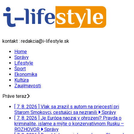
kontakt : redakcia@i-lifestyle.sk
Home
Správy
Lifestyle
Šport
Ekonomika
Kultúra
Zaujímavosti
Práve teraz
[ 7. 8. 2026 ]
Vlak sa zrazil s autom na priecestí pri
Starom Smokovci, cestujúci sa nezranili
Správy
[ 7. 8. 2026 ]
Je Európa naozaj v ohrození? Pravda o
kriminalite, islame a mýte o konzervatívnom Rusku –
ROZHOVOR
Správy