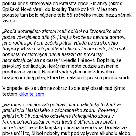
polícia dnes smerovala do katastra obce Slovinky (okres
Spišská Nová Ves), do lokality Tatarkov kríž. V lesnom
poraste tam bolo nájdené telo 56-ročného muža, bez známok
života.
„Podľa doterajších zistení muž odišiel na štvorkolke ešte
počas včerajšieho dňa (6. júna) a keďže sa nevrátil domov,
jeho rodina po ňom začala pátrať. Hľadanie sa skončilo
tragicky. Muža našli pri štvorkolke na lesnej ceste, kde mal z
doposiaľ nezistených príčin naraziť do prekážky
nachádzajúcej sa na ceste,”
uviedla Illésová. Doplnila, že
privolaný obhliadajúci lekár na mieste cudzie zavinenie
predbežne vylúčil. Nariadil však vykonanie zdravotno-
bezpečnostnej pitvy, ktorá by mala určiť presnú príčinu smrti.
V prípade, ak sa vám nezobrazil zdieľaný obsah nad týmto
textom
kliknite sem
„Na mieste zasahovali policajti, kriminalistický technik aj
príslušníci Hasičského a záchranného zboru. Poverený
príslušník Obvodného oddelenia Policajného zboru v
Krompachoch začal vo veci trestné stíhanie pre prečin
usmrtenia,”
uviedla krajská policajná hovorkyňa. Dodala, že
pitva určí i to, či bol nebohý muž pod vplyvom alkoholu alebo