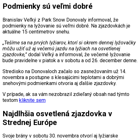
Podmienky sú veľmi dobré
Branislav Veľký z Park Snow Donovaly informoval, že
podmienky na lyžovanie sú veľmi dobré. Na zjazdovkách je
aktuálne 15 centimetrov snehu.
„Tešíme sa na prvých lyžiarov, ktorí si okrem dennej lyžovačky
môžu užiť už aj večernú jazdu na lyžiach na osvetlenej
zjazdovke,”
dodal Veľký a informoval, že večerné lyžovanie
bude pravidelne v piatok a v sobotu a od 26. december denne.
Stredisko na Donovaloch začalo so zasnežovaním už 14.
novembra a postupne s klesajúcimi teplotami a dobrými
snehovými podmienkami otvoria aj ďalšie zjazdovky.
V prípade, ak sa vám nezobrazil zdieľaný obsah nad týmto
textom
kliknite sem
Najdlhšia osvetlená zjazdovka v
Strednej Európe
Svoje brány v sobotu 30. novembra otvorí aj lyžiarske