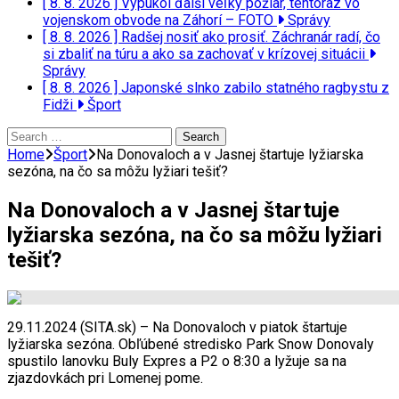
[ 8. 8. 2026 ]
Vypukol ďalší veľký požiar, tentoraz vo
vojenskom obvode na Záhorí – FOTO
Správy
[ 8. 8. 2026 ]
Radšej nosiť ako prosiť. Záchranár radí, čo
si zbaliť na túru a ako sa zachovať v krízovej situácii
Správy
[ 8. 8. 2026 ]
Japonské slnko zabilo statného ragbystu z
Fidži
Šport
Search
for:
Home
Šport
Na Donovaloch a v Jasnej štartuje lyžiarska
sezóna, na čo sa môžu lyžiari tešiť?
Na Donovaloch a v Jasnej štartuje
lyžiarska sezóna, na čo sa môžu lyžiari
tešiť?
29.11.2024 (SITA.sk) – Na Donovaloch v piatok štartuje
lyžiarska sezóna. Obľúbené stredisko Park Snow Donovaly
spustilo lanovku Buly Expres a P2 o 8:30 a lyžuje sa na
zjazdovkách pri Lomenej pome.