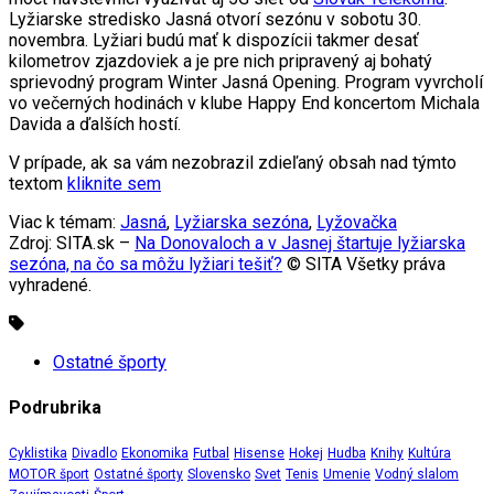
Lyžiarske stredisko Jasná otvorí sezónu v sobotu 30.
novembra. Lyžiari budú mať k dispozícii takmer desať
kilometrov zjazdoviek a je pre nich pripravený aj bohatý
sprievodný program Winter Jasná Opening. Program vyvrcholí
vo večerných hodinách v klube Happy End koncertom Michala
Davida a ďalších hostí.
V prípade, ak sa vám nezobrazil zdieľaný obsah nad týmto
textom
kliknite sem
Viac k témam:
Jasná
,
Lyžiarska sezóna
,
Lyžovačka
Zdroj: SITA.sk –
Na Donovaloch a v Jasnej štartuje lyžiarska
sezóna, na čo sa môžu lyžiari tešiť?
© SITA Všetky práva
vyhradené.
Ostatné športy
Podrubrika
Cyklistika
Divadlo
Ekonomika
Futbal
Hisense
Hokej
Hudba
Knihy
Kultúra
MOTOR šport
Ostatné športy
Slovensko
Svet
Tenis
Umenie
Vodný slalom