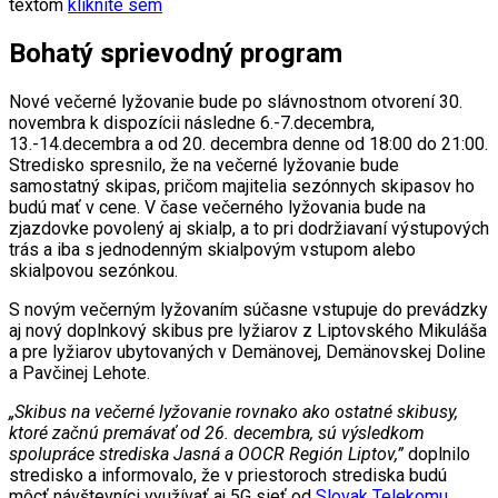
textom
kliknite sem
Bohatý sprievodný program
Nové večerné lyžovanie bude po slávnostnom otvorení 30.
novembra k dispozícii následne 6.-7.decembra,
13.-14.decembra a od 20. decembra denne od 18:00 do 21:00.
Stredisko spresnilo, že na večerné lyžovanie bude
samostatný skipas, pričom majitelia sezónnych skipasov ho
budú mať v cene. V čase večerného lyžovania bude na
zjazdovke povolený aj skialp, a to pri dodržiavaní výstupových
trás a iba s jednodenným skialpovým vstupom alebo
skialpovou sezónkou.
S novým večerným lyžovaním súčasne vstupuje do prevádzky
aj nový doplnkový skibus pre lyžiarov z Liptovského Mikuláša
a pre lyžiarov ubytovaných v Demänovej, Demänovskej Doline
a Pavčinej Lehote.
„Skibus na večerné lyžovanie rovnako ako ostatné skibusy,
ktoré začnú premávať od 26. decembra, sú výsledkom
spolupráce strediska Jasná a OOCR Región Liptov,”
doplnilo
stredisko a informovalo, že v priestoroch strediska budú
môcť návštevníci využívať aj 5G sieť od
Slovak Telekomu
.