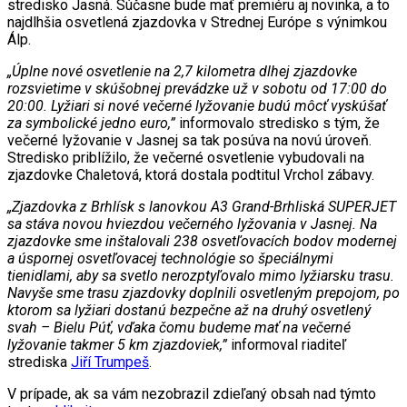
stredisko Jasná. Súčasne bude mať premiéru aj novinka, a to
najdlhšia osvetlená zjazdovka v Strednej Európe s výnimkou
Álp.
„Úplne nové osvetlenie na 2,7 kilometra dlhej zjazdovke
rozsvietime v skúšobnej prevádzke už v sobotu od 17:00 do
20:00. Lyžiari si nové večerné lyžovanie budú môcť vyskúšať
za symbolické jedno euro,”
informovalo stredisko s tým, že
večerné lyžovanie v Jasnej sa tak posúva na novú úroveň.
Stredisko priblížilo, že večerné osvetlenie vybudovali na
zjazdovke Chaletová, ktorá dostala podtitul Vrchol zábavy.
„Zjazdovka z Brhlísk s lanovkou A3 Grand-Brhliská SUPERJET
sa stáva novou hviezdou večerného lyžovania v Jasnej. Na
zjazdovke sme inštalovali 238 osvetľovacích bodov modernej
a úspornej osvetľovacej technológie so špeciálnymi
tienidlami, aby sa svetlo nerozptyľovalo mimo lyžiarsku trasu.
Navyše sme trasu zjazdovky doplnili osvetleným prepojom, po
ktorom sa lyžiari dostanú bezpečne až na druhý osvetlený
svah – Bielu Púť, vďaka čomu budeme mať na večerné
lyžovanie takmer 5 km zjazdoviek,”
informoval riaditeľ
strediska
Jiří Trumpeš
.
V prípade, ak sa vám nezobrazil zdieľaný obsah nad týmto