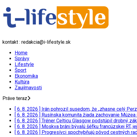
kontakt : redakcia@i-lifestyle.sk
Home
Správy
Lifestyle
Šport
Ekonomika
Kultúra
Zaujímavosti
Práve teraz
[ 6. 8. 2026 ]
Irán pohrozil susedom, že „zhasne celý Perzs
[ 6. 8. 2026 ]
Rusínska komunita žiada zachovanie Múzea rusí
[ 6. 8. 2026 ]
Tréner Celticu Glasgow podstúpil drobný zá
[ 6. 8. 2026 ]
Moskva bráni bývalú šéfku francúzskej RT, je
[ 6. 8. 2026 ]
Progresívci spochybňujú pôvod cestných rad