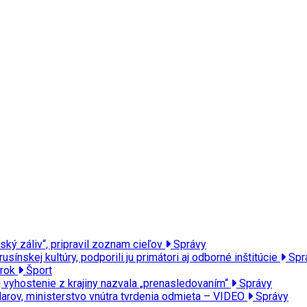
ký záliv“, pripravil zoznam cieľov
Správy
nskej kultúry, podporili ju primátori aj odborné inštitúcie
Spr
krok
Šport
j vyhostenie z krajiny nazvala „prenasledovaním“
Správy
arov, ministerstvo vnútra tvrdenia odmieta – VIDEO
Správy