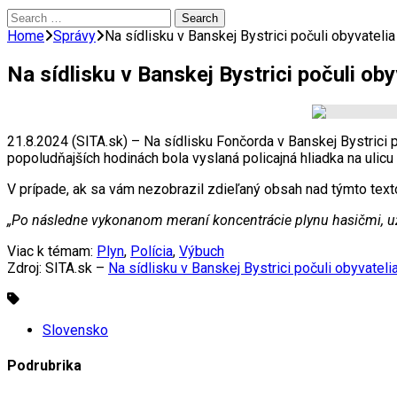
Search
for:
Home
Správy
Na sídlisku v Banskej Bystrici počuli obyvatelia
Na sídlisku v Banskej Bystrici počuli oby
21.8.2024 (SITA.sk) – Na sídlisku Fončorda v Banskej Bystrici 
popoludňajších hodinách bola vyslaná policajná hliadka na uli
V prípade, ak sa vám nezobrazil zdieľaný obsah nad týmto te
„Po následne vykonanom meraní koncentrácie plynu hasičmi, už n
Viac k témam:
Plyn
,
Polícia
,
Výbuch
Zdroj: SITA.sk –
Na sídlisku v Banskej Bystrici počuli obyvateli
Slovensko
Podrubrika