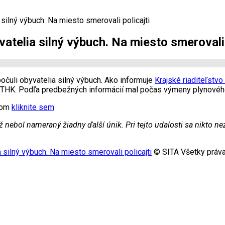
 silný výbuch. Na miesto smerovali policajti
vatelia silný výbuch. Na miesto smerovali 
počuli obyvatelia silný výbuch. Ako informuje
Krajské riaditeľstvo
cu THK. Podľa predbežných informácií mal počas výmeny plynového
xtom
kliknite sem
ebol nameraný žiadny ďalší únik. Pri tejto udalosti sa nikto nez
a silný výbuch. Na miesto smerovali policajti
© SITA Všetky práva