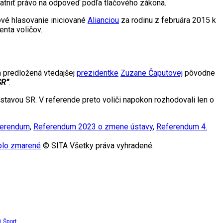
latniť právo na odpoveď podľa tlačového zákona.
ové hlasovanie iniciované
Alianciou
za rodinu z februára 2015 k
nta voličov.
ia predložená vtedajšej
prezidentke
Zuzane Čaputovej
pôvodne
SR”
.
 Ústavou SR. V referende preto voliči napokon rozhodovali len o
erendum
,
Referendum 2023 o zmene ústavy
,
Referendum 4.
bolo zmarené
© SITA Všetky práva vyhradené.
i
Šport