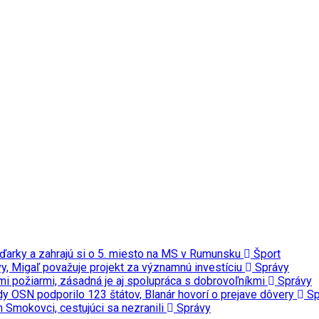
ďarky a zahrajú si o 5. miesto na MS v Rumunsku
Šport
y, Migaľ považuje projekt za významnú investíciu
Správy
ými požiarmi, zásadná je aj spolupráca s dobrovoľníkmi
Správy
y OSN podporilo 123 štátov, Blanár hovorí o prejave dôvery
Sp
m Smokovci, cestujúci sa nezranili
Správy