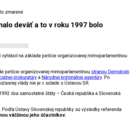
olo zmarené
nalo deväť a to v roku 1997 bolo
ni vyhlásil na základe petície organizovanej mimoparlamentnou
ade petície organizovanej mimoparlamentnou
stranou Demokrati
.
iálnej prokuratúry
a
Národnej kriminálnej agentúry
. Po
časnej vlády nie je v súlade s Ústavou SR.
 1992 dva samostatné štáty – Česká republika a Slovenská
. Podľa Ústavy Slovenskej republiky sú výsledky referenda
nou väčšinou jeho účastníkov.