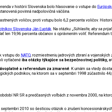
enda v histórii Slovenska bolo hlasovanie o vstupe do
Európske
stanovená povinná nadpolovičná väčšina.
stnených voličov, proti vstupu bolo 6,2 percenta voličov. Histor
otníkov Slovenska
Ján Ľupták
. Na otázku:
„Súhlasíte, aby sa prij
ť len 19,96 percenta občanov s oprávnením voliť. Referendum 
 k vstupu do
NATO
, rozmiestneniu jadrových zbraní a vojenských 
li vytlačené
iba otázky týkajúce sa bezpečnostnej politiky, o
ávoplatné a referendum za zmarené
. K urnám sa vtedy dosta
tegických podnikov, na ktorom sa v septembri 1998 zúčastnilo 44
 období NR SR a predčasných voľbách z novembra 2000, na ktorom
v septembri 2010 so šesticou otázok o zrušení koncesionárskych