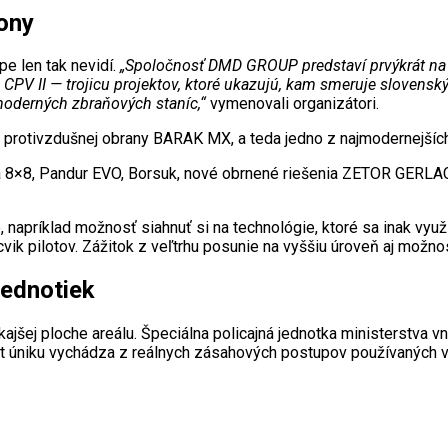
rony
pe len tak nevidí.
„Spoločnosť DMD GROUP predstaví prvýkrát na
PV II — trojicu projektov, ktoré ukazujú, kam smeruje slovens
moderných zbraňových staníc,“
vymenovali organizátori.
 protivzdušnej obrany BARAK MX, a teda jedno z najmodernejších
ia 8×8, Pandur EVO, Borsuk, nové obrnené riešenia ZETOR GERLAC
é, napríklad možnosť siahnuť si na technológie, ktoré sa inak vy
ýcvik pilotov. Zážitok z veľtrhu posunie na vyššiu úroveň aj možn
jednotiek
šej ploche areálu. Špeciálna policajná jednotka ministerstva v
t úniku vychádza z reálnych zásahových postupov používaných v 