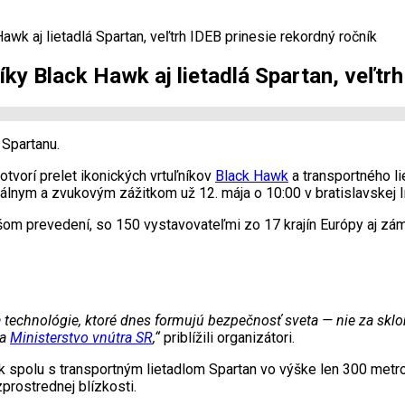
awk aj lietadlá Spartan, veľtrh IDEB prinesie rekordný ročník
íky Black Hawk aj lietadlá Spartan, veľtr
 Spartanu.
tvorí prelet ikonických vrtuľníkov
Black Hawk
a transportného li
zuálnym a zvukovým zážitkom už 12. mája o 10:00 v bratislavskej 
čšom prevedení, so 150 vystavovateľmi zo 17 krajín Európy aj zá
a technológie, ktoré dnes formujú bezpečnosť sveta — nie za sklom
a
Ministerstvo vnútra SR
,“
priblížili organizátori.
k spolu s transportným lietadlom Spartan vo výške len 300 metrov
prostrednej blízkosti.