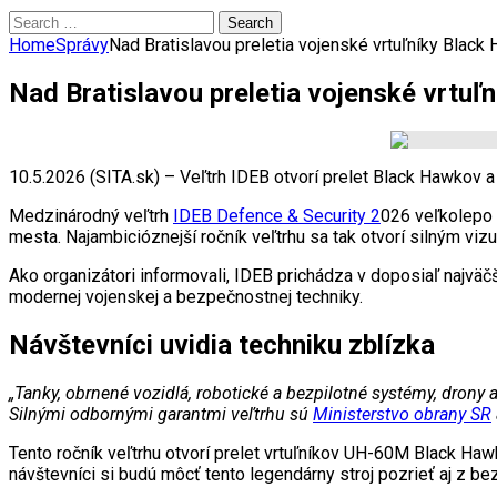
Search
for:
Home
Správy
Nad Bratislavou preletia vojenské vrtuľníky Black H
Nad Bratislavou preletia vojenské vrtuľn
10.5.2026 (SITA.sk) – Veľtrh IDEB otvorí prelet Black Hawkov a
Medzinárodný veľtrh
IDEB Defence & Security 2
026 veľkolepo o
mesta. Najambicióznejší ročník veľtrhu sa tak otvorí silným vi
Ako organizátori informovali, IDEB prichádza v doposiaľ najvä
modernej vojenskej a bezpečnostnej techniky.
Návštevníci uvidia techniku zblízka
„Tanky, obrnené vozidlá, robotické a bezpilotné systémy, drony 
Silnými odbornými garantmi veľtrhu sú
Ministerstvo obrany SR
Tento ročník veľtrhu otvorí prelet vrtuľníkov UH-60M Black Haw
návštevníci si budú môcť tento legendárny stroj pozrieť aj z bez