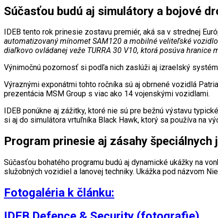
Súčasťou budú aj simulátory a bojové d
IDEB tento rok prinesie zostavu premiér, aká sa v strednej Euró
automatizovaný mínomet SAM120 a mobilné veliteľské vozidlo C
diaľkovo ovládanej veže TURRA 30 V10, ktorá posúva hranice 
Výnimočnú pozornosť si podľa nich zaslúži aj izraelský systém
Výraznými exponátmi tohto ročníka sú aj obrnené vozidlá Patr
prezentácia MSM Group s viac ako 14 vojenskými vozidlami.
IDEB ponúkne aj zážitky, ktoré nie sú pre bežnú výstavu typick
si aj do simulátora vrtuľníka Black Hawk, ktorý sa používa na v
Program prinesie aj zásahy špeciálnych 
Súčasťou bohatého programu budú aj dynamické ukážky na vonkaj
služobných vozidiel a lanovej techniky. Ukážka pod názvom Nie
Fotogaléria k článku:
IDEB Defence & Security (fotografie)