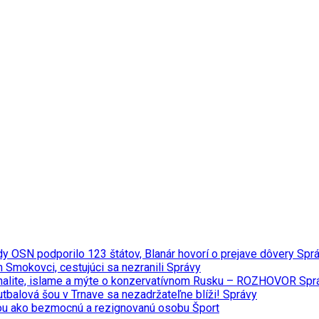
y OSN podporilo 123 štátov, Blanár hovorí o prejave dôvery
Spr
m Smokovci, cestujúci sa nezranili
Správy
minalite, islame a mýte o konzervatívnom Rusku – ROZHOVOR
Spr
tbalová šou v Trnave sa nezadržateľne blíži!
Správy
ou ako bezmocnú a rezignovanú osobu
Šport