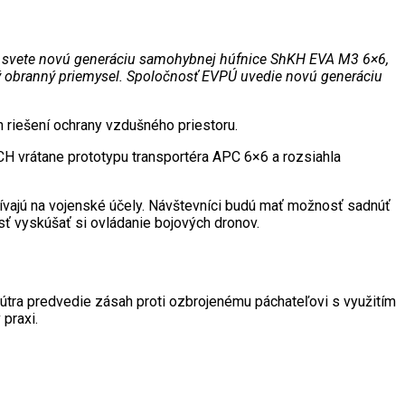
 svete novú generáciu samohybnej húfnice ShKH EVA M3 6×6,
ký obranný priemysel. Spoločnosť EVPÚ uvedie novú generáciu
 riešení ochrany vzdušného priestoru.
H vrátane prototypu transportéra APC 6×6 a rozsiahla
užívajú na vojenské účely. Návštevníci budú mať možnosť sadnúť
osť vyskúšať si ovládanie bojových dronov.
nútra predvedie zásah proti ozbrojenému páchateľovi s využitím
praxi.