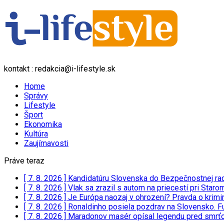
kontakt : redakcia@i-lifestyle.sk
Home
Správy
Lifestyle
Šport
Ekonomika
Kultúra
Zaujímavosti
Práve teraz
[ 7. 8. 2026 ]
Kandidatúru Slovenska do Bezpečnostnej rad
[ 7. 8. 2026 ]
Vlak sa zrazil s autom na priecestí pri Staro
[ 7. 8. 2026 ]
Je Európa naozaj v ohrození? Pravda o kri
[ 7. 8. 2026 ]
Ronaldinho posiela pozdrav na Slovensko. Fu
[ 7. 8. 2026 ]
Maradonov masér opísal legendu pred smrť