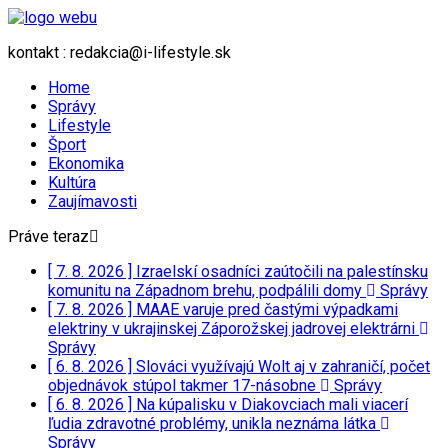
kontakt : redakcia@i-lifestyle.sk
Home
Správy
Lifestyle
Šport
Ekonomika
Kultúra
Zaujímavosti
Práve teraz
[ 7. 8. 2026 ]
Izraelskí osadníci zaútočili na palestínsku
komunitu na Západnom brehu, podpálili domy
Správy
[ 7. 8. 2026 ]
MAAE varuje pred častými výpadkami
elektriny v ukrajinskej Záporožskej jadrovej elektrárni
Správy
[ 6. 8. 2026 ]
Slováci využívajú Wolt aj v zahraničí, počet
objednávok stúpol takmer 17-násobne
Správy
[ 6. 8. 2026 ]
Na kúpalisku v Diakovciach mali viacerí
ľudia zdravotné problémy, unikla neznáma látka
Správy