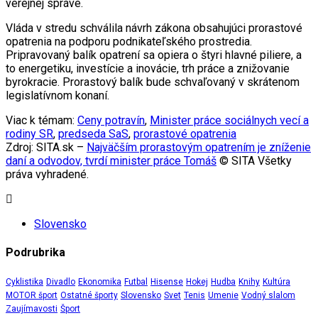
verejnej správe.
Vláda v stredu schválila návrh zákona obsahujúci prorastové
opatrenia na podporu podnikateľského prostredia.
Pripravovaný balík opatrení sa opiera o štyri hlavné piliere, a
to energetiku, investície a inovácie, trh práce a znižovanie
byrokracie. Prorastový balík bude schvaľovaný v skrátenom
legislatívnom konaní.
Viac k témam:
Ceny potravín
,
Minister práce sociálnych vecí a
rodiny SR
,
predseda SaS
,
prorastové opatrenia
Zdroj: SITA.sk –
Najväčším prorastovým opatrením je zníženie
daní a odvodov, tvrdí minister práce Tomáš
© SITA Všetky
práva vyhradené.
Slovensko
Podrubrika
Cyklistika
Divadlo
Ekonomika
Futbal
Hisense
Hokej
Hudba
Knihy
Kultúra
MOTOR šport
Ostatné športy
Slovensko
Svet
Tenis
Umenie
Vodný slalom
Zaujímavosti
Šport