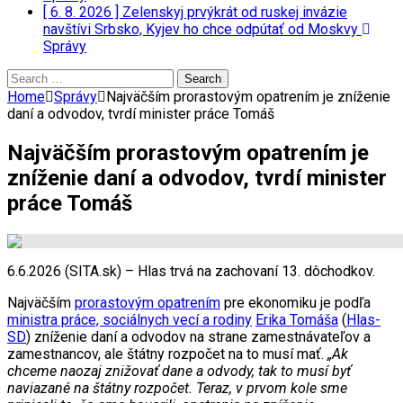
[ 6. 8. 2026 ]
Zelenskyj prvýkrát od ruskej invázie
navštívi Srbsko, Kyjev ho chce odpútať od Moskvy
Správy
Search
for:
Home
Správy
Najväčším prorastovým opatrením je zníženie
daní a odvodov, tvrdí minister práce Tomáš
Najväčším prorastovým opatrením je
zníženie daní a odvodov, tvrdí minister
práce Tomáš
6.6.2026 (SITA.sk) – Hlas trvá na zachovaní 13. dôchodkov.
Najväčším
prorastovým opatrením
pre ekonomiku je podľa
ministra práce, sociálnych vecí a rodiny
Erika Tomáša
(
Hlas-
SD
) zníženie daní a odvodov na strane zamestnávateľov a
zamestnancov, ale štátny rozpočet na to musí mať.
„Ak
chceme naozaj znižovať dane a odvody, tak to musí byť
naviazané na štátny rozpočet. Teraz, v prvom kole sme