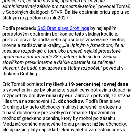
priniesli to, čo sme hovorili, opatrenia na zníženie
administratívnej záťaže pre zamestnávateľov,“
povedal Tomáš
v Sobotných dialógoch STVR. Ďalšie opatrenia prídu spolu so
štátnym rozpočtom na rok 2027.
Podľa predsedu
SaS
Branislava Gröhlinga
by najlepším
prorastovým opatrením bol koniec tejto vládnej koalície,
pretože práve tá podľa neho spôsobuje znižovanie životnej
úrovne a zadlžovanie krajiny,
„Je úplným výsmechom, že tu
mesiace rozprávajú o tom, ako prinesú nejaké prorastové
opatrenia a potom príde 38 opatrení, kde sedem začína
slovíčkom preskúmame a ďalšie opatrenia sa začínajú
slovami, že budú naviazané na štátny rozpočet.“
povedal v
diskusii Gröhling.
Erik Tomáš odmietol myšlienku
19-percentnej rovnej dane
s vysvetlením, že by okamžite stúpli ceny potravín a dopad na
rozpočet by bol
dve miliardy eur.
Zároveň potvrdil, že strana
Hlas trvá na zachovaní
13. dôchodkov.
Podľa Branislava
Grohlinga by tieto dôchodky mali byť adresné, pretože na
trinásť dôchodkov pre všetkých nemáme. Upozornil na
možnosť gréckeho scenára, ktorý by mohol po zásahu
Medzinárodného menového fondu priniesť nižšie dôchodky,
ale aj nižšie platy napríklad lekárov alebo zamestnancov vo