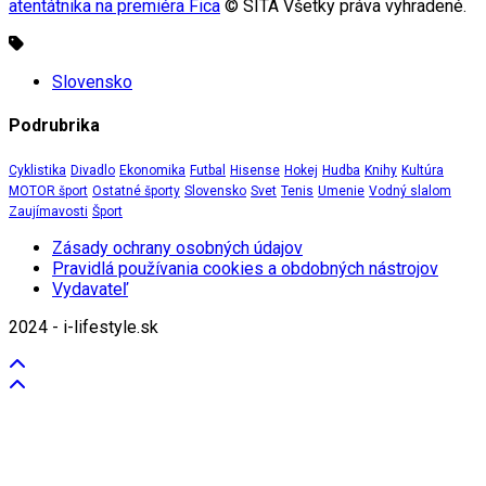
atentátnika na premiéra Fica
© SITA Všetky práva vyhradené.
Slovensko
Podrubrika
Cyklistika
Divadlo
Ekonomika
Futbal
Hisense
Hokej
Hudba
Knihy
Kultúra
MOTOR šport
Ostatné športy
Slovensko
Svet
Tenis
Umenie
Vodný slalom
Zaujímavosti
Šport
Zásady ochrany osobných údajov
Pravidlá používania cookies a obdobných nástrojov
Vydavateľ
2024 - i-lifestyle.sk