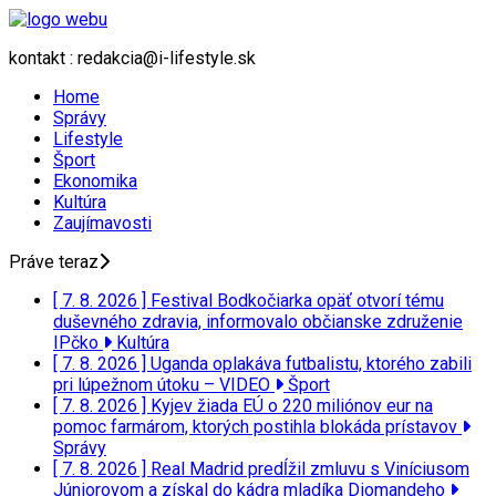
kontakt : redakcia@i-lifestyle.sk
Home
Správy
Lifestyle
Šport
Ekonomika
Kultúra
Zaujímavosti
Práve teraz
[ 7. 8. 2026 ]
Festival Bodkočiarka opäť otvorí tému
duševného zdravia, informovalo občianske združenie
IPčko
Kultúra
[ 7. 8. 2026 ]
Uganda oplakáva futbalistu, ktorého zabili
pri lúpežnom útoku – VIDEO
Šport
[ 7. 8. 2026 ]
Kyjev žiada EÚ o 220 miliónov eur na
pomoc farmárom, ktorých postihla blokáda prístavov
Správy
[ 7. 8. 2026 ]
Real Madrid predĺžil zmluvu s Viníciusom
Júniorovom a získal do kádra mladíka Diomandeho