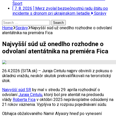
Šport
[ 7. 8. 2026 ]
Merz zvolal bezpečnostnú radu štátu po
incidente s dronom pri ukrajinskom lietadle
Správy
Search
for:
Home
Správy
Najvyšší súd už onedlho rozhodne o odvolaní
atentátnika na premiéra Fica
Najvyšší súd už onedlho rozhodne o
odvolaní atentátnika na premiéra Fica
26.4.2026 (SITA.sk) – Juraja Cintulu najprv obvinili z pokusu o
úkladnú vraždu, neskôr skutok prekvalifikovali na teroristický
útok.
Najvyšší súd SR
by mal v stredu 29. apríla rozhodnúť o
odvolaní
Juraja Cintulu
, ktorý bol pre atentát na predsedu
vlády
Roberta Fica
v októbri 2025 neprávoplatne odsúdený na
21 rokov väznenia. Vyplýva to z rozpisu pojednávaní súdu.
Obhajca obžalovaného Namir Alyasry hneď po vynesení