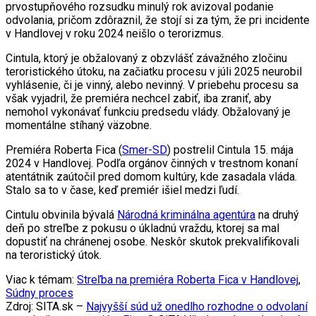
prvostupňového rozsudku minulý rok avizoval podanie
odvolania, pričom zdôraznil, že stojí si za tým, že pri incidente
v Handlovej v roku 2024 neišlo o terorizmus.
Cintula, ktorý je obžalovaný z obzvlášť závažného zločinu
teroristického útoku, na začiatku procesu v júli 2025 neurobil
vyhlásenie, či je vinný, alebo nevinný. V priebehu procesu sa
však vyjadril, že premiéra nechcel zabiť, iba zraniť, aby
nemohol vykonávať funkciu predsedu vlády. Obžalovaný je
momentálne stíhaný väzobne.
Premiéra Roberta Fica (
Smer-SD
) postrelil Cintula 15. mája
2024 v Handlovej. Podľa orgánov činných v trestnom konaní
atentátnik zaútočil pred domom kultúry, kde zasadala vláda.
Stalo sa to v čase, keď premiér išiel medzi ľudí.
Cintulu obvinila bývalá
Národná kriminálna agentúra
na druhý
deň po streľbe z pokusu o úkladnú vraždu, ktorej sa mal
dopustiť na chránenej osobe. Neskôr skutok prekvalifikovali
na teroristický útok.
Viac k témam:
Streľba na premiéra Roberta Fica v Handlovej
,
Súdny proces
Zdroj: SITA.sk –
Najvyšší súd už onedlho rozhodne o odvolaní