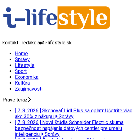
kontakt : redakcia@i-lifestyle.sk
Home
Správy
Lifestyle
Šport
Ekonomika
Kultúra
Zaujímavosti
Práve teraz
[ 7. 8. 2026 ]
Skenovať Lidl Plus sa oplatí: Ušetrite viac
ako 30% z nákupu
Správy
[ 7. 8. 2026 ]
Nová štúdia Schneider Electric skúma
bezpečnosť napájania dátových centier pre umelú
inteligenciu
Správy