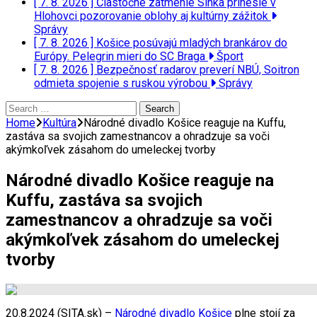
[ 7. 8. 2026 ]
Čiastočné zatmenie Slnka prinesie v
Hlohovci pozorovanie oblohy aj kultúrny zážitok
Správy
[ 7. 8. 2026 ]
Košice posúvajú mladých brankárov do
Európy. Pelegrin mieri do SC Braga
Šport
[ 7. 8. 2026 ]
Bezpečnosť radarov preverí NBÚ, Soitron
odmieta spojenie s ruskou výrobou
Správy
Search
for:
Home
Kultúra
Národné divadlo Košice reaguje na Kuffu,
zastáva sa svojich zamestnancov a ohradzuje sa voči
akýmkoľvek zásahom do umeleckej tvorby
Národné divadlo Košice reaguje na
Kuffu, zastáva sa svojich
zamestnancov a ohradzuje sa voči
akýmkoľvek zásahom do umeleckej
tvorby
20.8.2024 (SITA.sk) –
Národné divadlo Košice
plne stojí za