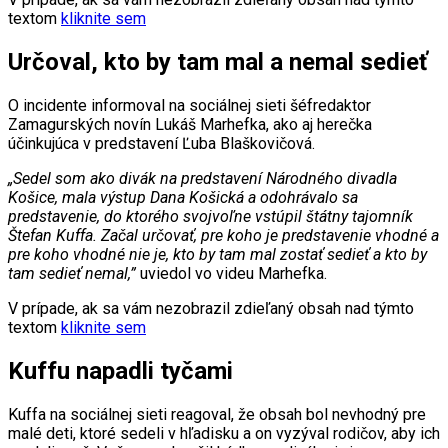
textom
kliknite sem
Určoval, kto by tam mal a nemal sedieť
O incidente informoval na sociálnej sieti šéfredaktor
Zamagurských novín Lukáš Marhefka, ako aj herečka
účinkujúca v predstavení Ľuba Blaškovičová.
„Sedel som ako divák na predstavení Národného divadla
Košice, mala výstup Dana Košická a odohrávalo sa
predstavenie, do ktorého svojvoľne vstúpil štátny tajomník
Štefan Kuffa. Začal určovať, pre koho je predstavenie vhodné a
pre koho vhodné nie je, kto by tam mal zostať sedieť a kto by
tam sedieť nemal,”
uviedol vo videu Marhefka.
V prípade, ak sa vám nezobrazil zdieľaný obsah nad týmto
textom
kliknite sem
Kuffu napadli tyčami
Kuffa na sociálnej sieti reagoval, že obsah bol nevhodný pre
malé deti, ktoré sedeli v hľadisku a on vyzýval rodičov, aby ich