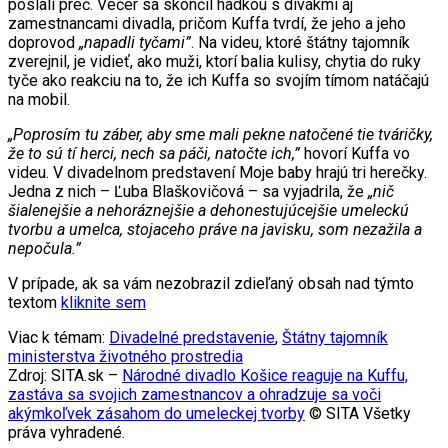
poslali preč. Večer sa skončil hádkou s divákmi aj
zamestnancami divadla, pričom Kuffa tvrdí, že jeho a jeho
doprovod
„napadli tyčami”
. Na videu, ktoré štátny tajomník
zverejnil, je vidieť, ako muži, ktorí balia kulisy, chytia do ruky
tyče ako reakciu na to, že ich Kuffa so svojím tímom natáčajú
na mobil.
„Poprosím tu záber, aby sme mali pekne natočené tie tváričky,
že to sú tí herci, nech sa páči, natočte ich,”
hovorí Kuffa vo
videu. V divadelnom predstavení Moje baby hrajú tri herečky.
Jedna z nich – Ľuba Blaškovičová – sa vyjadrila, že
„nič
šialenejšie a nehoráznejšie a dehonestujúcejšie umeleckú
tvorbu a umelca, stojaceho práve na javisku, som nezažila a
nepočula.”
V prípade, ak sa vám nezobrazil zdieľaný obsah nad týmto
textom
kliknite sem
Viac k témam:
Divadelné predstavenie
,
Štátny tajomník
ministerstva životného prostredia
Zdroj: SITA.sk –
Národné divadlo Košice reaguje na Kuffu,
zastáva sa svojich zamestnancov a ohradzuje sa voči
akýmkoľvek zásahom do umeleckej tvorby
© SITA Všetky
práva vyhradené.