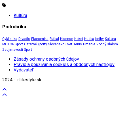
Kultúra
Podrubrika
Cyklistika
Divadlo
Ekonomika
Futbal
Hisense
Hokej
Hudba
Knihy
Kultúra
MOTOR šport
Ostatné športy
Slovensko
Svet
Tenis
Umenie
Vodný slalom
Zaujímavosti
Šport
Zásady ochrany osobných údajov
Pravidlá používania cookies a obdobných nástrojov
Vydavateľ
2024 - i-lifestyle.sk