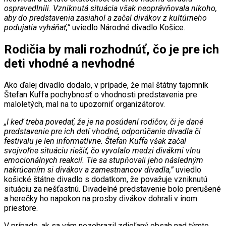
ospravedlnili. Vzniknutá situácia však neoprávňovala nikoho,
aby do predstavenia zasiahol a začal divákov z kultúrneho
podujatia vyháňať,”
uviedlo Národné divadlo Košice.
Rodičia by mali rozhodnúť, čo je pre ich
deti vhodné a nevhodné
Ako ďalej divadlo dodalo, v prípade, že mal štátny tajomník
Štefan Kuffa pochybnosť o vhodnosti predstavenia pre
maloletých, mal na to upozorniť organizátorov.
„I keď treba povedať, že je na posúdení rodičov, či je dané
predstavenie pre ich detí vhodné, odporúčanie divadla či
festivalu je len informatívne. Štefan Kuffa však začal
svojvoľne situáciu riešiť, čo vyvolalo medzi divákmi vlnu
emocionálnych reakcií. Tie sa stupňovali jeho následným
nakrúcaním si divákov a zamestnancov divadla,”
uviedlo
košické štátne divadlo s dodatkom, že považuje vzniknutú
situáciu za nešťastnú. Divadelné predstavenie bolo prerušené
a herečky ho napokon na prosby divákov dohrali v inom
priestore.
V prípade, ak sa vám nezobrazil zdieľaný obsah nad týmto