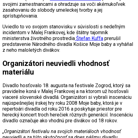
svojimi zamestnancami a ohradzuje sa voči akémukoľvek
zasahovaniu do slobody umeleckej tvorby a jej
sprístupňovania.
Uviedlo to vo svojom stanovisku v súvislosti s nedeľným
incidentom v Malej Frankovej, kde štátny tajomník
ministerstva životného prostredia
Štefan Kuffa
prerušil
predstavenie Národného divadla Košice Moje baby a vyháňal
z neho maloletých divákov.
Organizátori neuviedli vhodnosť
materiálu
Divadlo hosťovalo 18. augusta na festivale Zogrod, ktorý sa
pravidelne koná v Malej Frankovej a na ktorom už hosťovali
viaceré slovenské divadlá. Organizátori si vybrali inscenáciu
najúspešnejšej írskej hry roku 2008 Moje baby, ktorá je v
repertoári divadla od roku 2016 a poskytuje priestor pre
herecký koncert troch herečiek rôznych generácií. Inscenáciu
divadlo označuje ako vhodnú pre divákov od 18 rokov.
„Organizátori festivalu na svojich materiáloch vhodnosť
neuviedli a za túto skutočnosť sa dnes nášmu divadlu