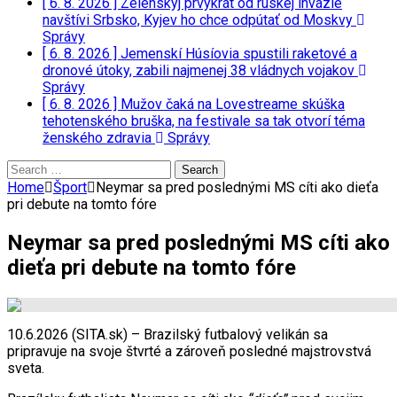
[ 6. 8. 2026 ]
Zelenskyj prvýkrát od ruskej invázie
navštívi Srbsko, Kyjev ho chce odpútať od Moskvy
Správy
[ 6. 8. 2026 ]
Jemenskí Húsíovia spustili raketové a
dronové útoky, zabili najmenej 38 vládnych vojakov
Správy
[ 6. 8. 2026 ]
Mužov čaká na Lovestreame skúška
tehotenského bruška, na festivale sa tak otvorí téma
ženského zdravia
Správy
Search
for:
Home
Šport
Neymar sa pred poslednými MS cíti ako dieťa
pri debute na tomto fóre
Neymar sa pred poslednými MS cíti ako
dieťa pri debute na tomto fóre
10.6.2026 (SITA.sk) – Brazilský futbalový velikán sa
pripravuje na svoje štvrté a zároveň posledné majstrovstvá
sveta.