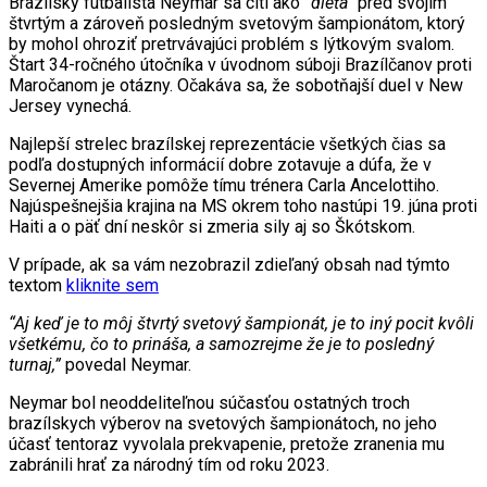
Brazílsky futbalista Neymar sa cíti ako
“dieťa”
pred svojim
štvrtým a zároveň posledným svetovým šampionátom, ktorý
by mohol ohroziť pretrvávajúci problém s lýtkovým svalom.
Štart 34-ročného útočníka v úvodnom súboji Brazílčanov proti
Maročanom je otázny. Očakáva sa, že sobotňajší duel v New
Jersey vynechá.
Najlepší strelec brazílskej reprezentácie všetkých čias sa
podľa dostupných informácií dobre zotavuje a dúfa, že v
Severnej Amerike pomôže tímu trénera Carla Ancelottiho.
Najúspešnejšia krajina na MS okrem toho nastúpi 19. júna proti
Haiti a o päť dní neskôr si zmeria sily aj so Škótskom.
V prípade, ak sa vám nezobrazil zdieľaný obsah nad týmto
textom
kliknite sem
“Aj keď je to môj štvrtý svetový šampionát, je to iný pocit kvôli
všetkému, čo to prináša, a samozrejme že je to posledný
turnaj,”
povedal Neymar.
Neymar bol neoddeliteľnou súčasťou ostatných troch
brazílskych výberov na svetových šampionátoch, no jeho
účasť tentoraz vyvolala prekvapenie, pretože zranenia mu
zabránili hrať za národný tím od roku 2023.