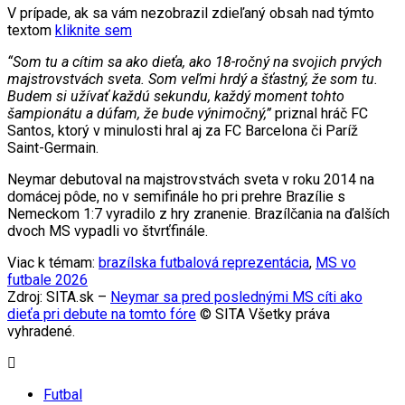
V prípade, ak sa vám nezobrazil zdieľaný obsah nad týmto
textom
kliknite sem
“Som tu a cítim sa ako dieťa, ako 18-ročný na svojich prvých
majstrovstvách sveta. Som veľmi hrdý a šťastný, že som tu.
Budem si užívať každú sekundu, každý moment tohto
šampionátu a dúfam, že bude výnimočný,”
priznal hráč FC
Santos, ktorý v minulosti hral aj za FC Barcelona či Paríž
Saint-Germain.
Neymar debutoval na majstrovstvách sveta v roku 2014 na
domácej pôde, no v semifinále ho pri prehre Brazílie s
Nemeckom 1:7 vyradilo z hry zranenie. Brazílčania na ďalších
dvoch MS vypadli vo štvrťfinále.
Viac k témam:
brazílska futbalová reprezentácia
,
MS vo
futbale 2026
Zdroj: SITA.sk –
Neymar sa pred poslednými MS cíti ako
dieťa pri debute na tomto fóre
© SITA Všetky práva
vyhradené.
Futbal