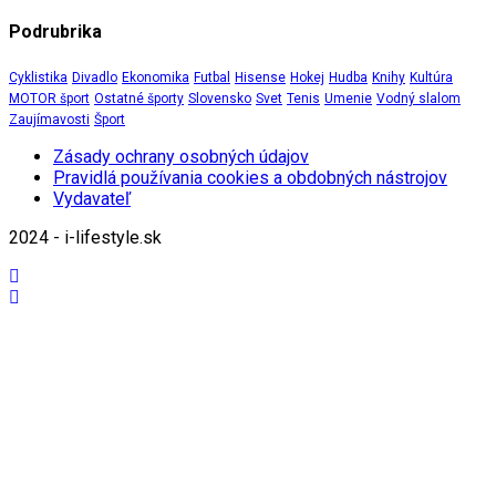
Podrubrika
Cyklistika
Divadlo
Ekonomika
Futbal
Hisense
Hokej
Hudba
Knihy
Kultúra
MOTOR šport
Ostatné športy
Slovensko
Svet
Tenis
Umenie
Vodný slalom
Zaujímavosti
Šport
Zásady ochrany osobných údajov
Pravidlá používania cookies a obdobných nástrojov
Vydavateľ
2024 - i-lifestyle.sk