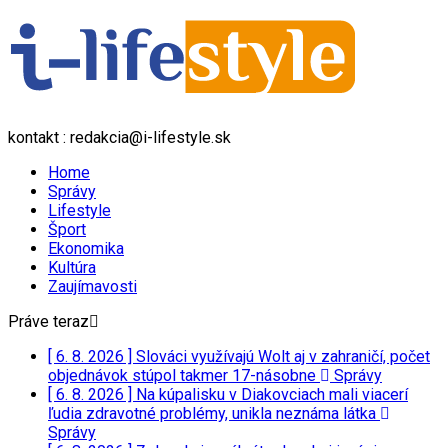
kontakt : redakcia@i-lifestyle.sk
Home
Správy
Lifestyle
Šport
Ekonomika
Kultúra
Zaujímavosti
Práve teraz
[ 6. 8. 2026 ]
Slováci využívajú Wolt aj v zahraničí, počet
objednávok stúpol takmer 17-násobne
Správy
[ 6. 8. 2026 ]
Na kúpalisku v Diakovciach mali viacerí
ľudia zdravotné problémy, unikla neznáma látka
Správy