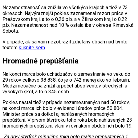
Nezamestnanosť sa znížila vo všetkých krajoch a tiež v 73
okresoch. Najvýraznejší pokles zaznamenal rezort práce v
Prešovskom kraji, a to o 0,26 p.b. a v Žilinskom kraji o 0,22
p.b. Nezamestnanosť nad 10 % ostala iba v okrese Rimavská
Sobota.
V prípade, ak sa vám nezobrazil zdieľaný obsah nad týmto
textom
kliknite sem
Hromadné prepúšťania
Na konci marca bolo uchádzačov o zamestnanie vo veku do
29 rokov celkovo 38 838, čo je o 742 menej ako vo februári.
Medzimesačne sa znížil aj počet absolventov stredných a
vysokých škôl, a to o 345 osôb.
Pokles nastal tiež v prípade nezamestnaných nad 50 rokov,
na konci marca ich bolo v evidencii úradov práce 50 804.
Minister práce sa dotkol aj nahlásených hromadných
prepúšťaní. V prvom štvrťroku toho roka bolo nahlásených 23
hromadných prepúšťaní, vlani v rovnakom období ich bolo 19.
„
Za prvý štvrťrok minulého roka bolo reálne prepustených 1