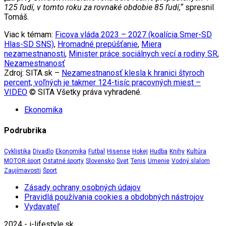
125 ľudí, v tomto roku za rovnaké obdobie 85 ľudí,“
spresnil
Tomáš.
Viac k témam:
Ficova vláda 2023 – 2027 (koalícia Smer-SD
Hlas-SD SNS)
,
Hromadné prepúšťanie
,
Miera
nezamestnanosti
,
Minister práce sociálnych vecí a rodiny SR
,
Nezamestnanosť
Zdroj: SITA.sk –
Nezamestnanosť klesla k hranici štyroch
percent, voľných je takmer 124-tisíc pracovných miest –
VIDEO
© SITA Všetky práva vyhradené.
Ekonomika
Podrubrika
Cyklistika
Divadlo
Ekonomika
Futbal
Hisense
Hokej
Hudba
Knihy
Kultúra
MOTOR šport
Ostatné športy
Slovensko
Svet
Tenis
Umenie
Vodný slalom
Zaujímavosti
Šport
Zásady ochrany osobných údajov
Pravidlá používania cookies a obdobných nástrojov
Vydavateľ
2024 - i-lifestyle.sk