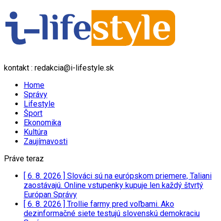
kontakt : redakcia@i-lifestyle.sk
Home
Správy
Lifestyle
Šport
Ekonomika
Kultúra
Zaujímavosti
Práve teraz
[ 6. 8. 2026 ]
Slováci sú na európskom priemere, Taliani
zaostávajú. Online vstupenky kupuje len každý štvrtý
Európan
Správy
[ 6. 8. 2026 ]
Trollie farmy pred voľbami. Ako
dezinformačné siete testujú slovenskú demokraciu