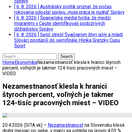
Správy
[ 6. 8. 2026 ]
Austrálsky politik priznal, že počas
rokovania odoslal správu „moja práca je nudná“
Správy
[ 6. 8. 2026 ]
Španielske médiá tvrdia, že medzi
migrantmi v Ceute identifikovali podozrivých
džihádistov
Správy
[ 6. 8. 2026 ]
Selič strelil Švajčiarom štyri góly a mladí
Slováci postúpili do semifinále Hlinka Gretzky Cupu
Šport
Search
for:
Home
Ekonomika
Nezamestnanosť klesla k hranici štyroch
percent, voľných je takmer 124-tisíc pracovných miest –
VIDEO
Nezamestnanosť klesla k hranici
štyroch percent, voľných je takmer
124-tisíc pracovných miest – VIDEO
20.4.2026 (SITA.sk) –
Nezamestnanosť
na Slovensku klesá
druhý mesiac po sebe, v marci sa ustálila na úrovni 4,03 %.