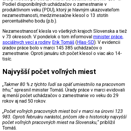
Podiel disponibilných uchádzačov o zamestnanie v
produktívnom veku (PDU), ktorý je hlavným ukazovateľom
nezamestnanosti, medzimesačne klesol o 13 stotín
percentuálneho bodu (p.b.).
Nezamestnanosť klesla vo všetkých krajoch Slovenska a tiež
v 73 okresoch. V pondelok o tom informoval
minister práce,
sociálnych vecí a rodiny
Erik Tomáš
(
Hlas-SD
). V evidencii
úradov práce bolo v marci 145 385 uchádzačov o
zamestnanie. Oproti januáru ich počet klesol o viac ako 14-
tisíc.
Najvyšší počet voľných miest
„Takmer 80 % z týchto ľudí sa opäť umiestnilo na pracovnom
trhu,“
spresnil minister Tomáš. Úrady práce v marci evidovali
aj menší počet uchádzačov o zamestnanie vo veku do 29
rokov aj nad 50 rokov.
„Počet voľných pracovných miest bol v marci na úrovni 123
983. Oproti februáru narástol, pričom ide o historicky najvyšší
počet voľných pracovných miest na Slovensku,“
priblížil
Tomáš.